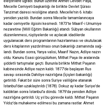
eleştirilere uğradı. Bunun üzerine Ahmet Cevdet Paşa,
Mecelle Cemiyeti başkanlığı ile birlikte Devlet Şûrası
Tanzimat dairesi reisliğine atandı. Mecelle'nin 6. kitabı
yeniden yazıldı. Bundan sonra Mecelle tamamlanıncaya
kadar cemiyetle ilgisini kesme­di. 1873'te Maarif-i Umumiye
nezaretine (Mil­lî Eğitim Bakanlığı) atandı. Sübyan okulları­nın
düzenlenmesi, rüştiyelerde ve açılacak idadilerde
uygulanacak ders programlarının hazırlanması ve okutulacak
ders kitaplarının yazdırılması onun bakanlığı zamanında sağ­
landı. Bundan sonra, Yanya valisi, Maarif Nazın, Adliye nazırı
oldu. Kanunu Esasi görüşü­lürken, Mithat Paşa ile aralarında
şiddetli tar­tışmalar geçti. Bununla birlikte Mithat Paşanın
kabinesinde Adliye nazın kaldı. 1877'de başla­yan Rus
savaşı sırasında Dahiliye nazırlığına (İçişleri bakanlığı)
getirildi. Fakat bir süre son­ra Suriye valiliğine atanarak
İstanbul'dan uzaklaştırıldı (1878). Dokuz ay kadar Suri­ye'de
kaldıktan sonra İstanbul'a döndü. 1879'da yeniden Adliye
nazırlığına getirildi. Uç yıl bu görevde kaldı. Mithat Paşanın
Yıl­dız'da muhakeme edilmesi bu zamana rastlar. Ahmet