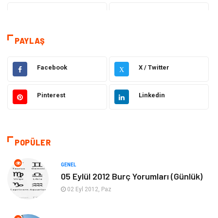
Eğitim
Dizi & Tv
Dünya'dan Haberler
Sağlık
PAYLAŞ
Müzik
İnternet
Facebook
X / Twitter
X
Ülkemizden Haberler
Politika & Siyaset
Pinterest
Linkedin
Teknoloji
Kültür ve Sanat
Akıllı Telefon
Yaşam
POPÜLER
Soru-Cevap
Biyografi, Kimdir?
GENEL
05 Eylül 2012 Burç Yorumları (Günlük)
Ekonomi
Sinema
02 Eyl 2012, Paz
Elektrik Elektronik
Giyim