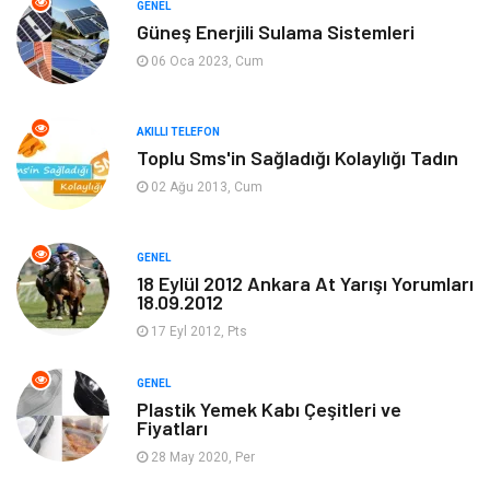
GENEL
Güneş Enerjili Sulama Sistemleri
Tanıtıcı Reklam
Alışveriş
06 Oca 2023, Cum
Hukuk
Gıda
AKILLI TELEFON
Dekorasyon
Tatil
Toplu Sms'in Sağladığı Kolaylığı Tadın
02 Ağu 2013, Cum
Makine
Bilgisayar & Yazılım
GENEL
Güzellik & Bakım
Magazin Dünyası
18 Eylül 2012 Ankara At Yarışı Yorumları
18.09.2012
Organizasyon
Emlak
17 Eyl 2012, Pts
Hizmet
Otomotiv
GENEL
Plastik Yemek Kabı Çeşitleri ve
Fiyatları
Aksesuar
Bebek Giyim
28 May 2020, Per