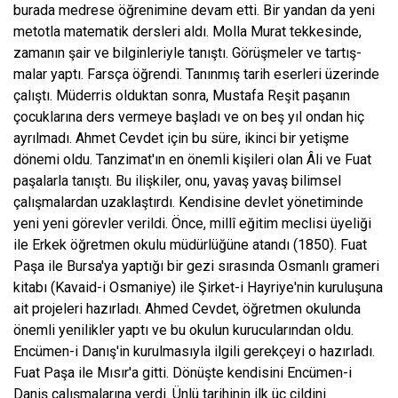
burada medrese öğrenimine devam etti. Bir yandan da yeni
metotla matematik dersle­ri aldı. Molla Murat tekkesinde,
zamanın şair ve bilginleriyle tanıştı. Görüşmeler ve tartış­
malar yaptı. Farsça öğrendi. Tanınmış tarih eserleri üzerinde
çalıştı. Müderris olduktan sonra, Mustafa Reşit paşanın
çocuklarına ders vermeye başladı ve on beş yıl ondan hiç
ayrıl­madı. Ahmet Cevdet için bu süre, ikinci bir yetişme
dönemi oldu. Tanzimat'ın en önemli kişileri olan Âli ve Fuat
paşalarla tanıştı. Bu ilişkiler, onu, yavaş yavaş bilimsel
çalışmalardan uzak­laştırdı. Kendisine devlet yönetiminde
yeni ye­ni görevler verildi. Önce, millî eğitim meclisi üyeliği
ile Erkek öğretmen okulu müdürlüğü­ne atandı (1850). Fuat
Paşa ile Bursa'ya yaptığı bir gezi sırasında Osmanlı grameri
kitabı (Kavaid-i Osmaniye) ile Şirket-i Hayriye'nin ku­ruluşuna
ait projeleri hazırladı. Ahmed Cev­det, öğretmen okulunda
önemli yenilikler yaptı ve bu okulun kurucularından oldu.
Encümen-i Danış'in kurulmasıyla ilgili gerekçeyi o hazırladı.
Fuat Paşa ile Mısır'a gitti. Dönüşte kendisini Encümen-i
Daniş çalışmalarına ver­di. Ünlü tarihinin ilk üç cildini