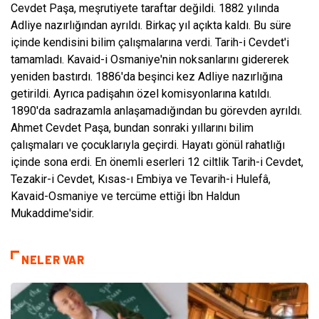
Cevdet Paşa, meşrutiyete taraftar de­ğildi. 1882 yılında
Adliye nazırlığından ayrıl­dı. Birkaç yıl açıkta kaldı. Bu süre
içinde ken­disini bilim çalışmalarına verdi. Tarih-i Cev­det'i
tamamladı. Kavaid-i Osmaniye'nin noksanlarını gidererek
yeniden bastırdı. 1886'da beşinci kez Adliye nazırlığına
getirildi. Ayrıca padişahın özel komisyonlarına katıldı.
1890'da sadrazamla anlaşamadığından bu görevden ayrıldı.
Ahmet Cevdet Paşa, bundan sonraki yıllarını bilim
çalışmaları ve çocuklarıyla ge­çirdi. Hayatı gönül rahatlığı
içinde sona erdi. En önemli eserleri 12 ciltlik Tarih-i Cevdet,
Tezakir-i Cevdet, Kısas-ı Embiya ve Tevarih-i Hulefâ,
Kavaid-Osmaniye ve tercüme ettiği İbn Haldun
Mukaddime'sidir.
NELER VAR