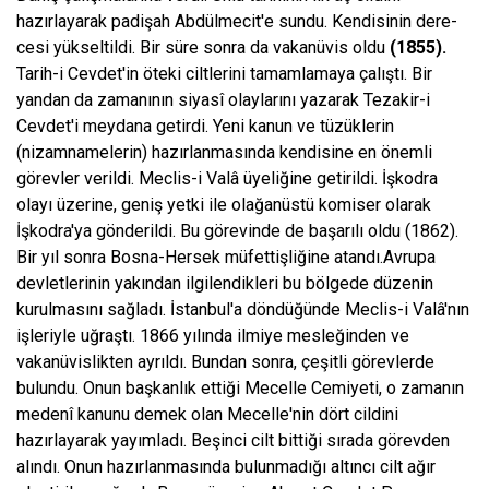
hazırlayarak padişah Abdülmecit'e sundu. Kendisinin dere­
cesi yükseltildi. Bir süre sonra da vakanüvis oldu
(1855).
Tarih-i Cevdet'in öteki ciltlerini tamamlamaya çalıştı. Bir
yandan da zamanının siyasî olaylarını yazarak Tezakir-i
Cevdet'i meydana getirdi. Yeni kanun ve tüzüklerin
(nizamnamelerin) hazırlanmasında kendisine en önemli
görevler verildi. Meclis-i Valâ üyeliğine getirildi. İşkodra
olayı üzerine, geniş yetki ile olağanüstü komiser olarak
İşkodra'ya gönde­rildi. Bu görevinde de başarılı oldu (1862).
Bir yıl sonra Bosna-Hersek müfettişliğine atandı.Avrupa
devletlerinin yakından ilgilendikleri bu bölgede düzenin
kurulmasını sağladı. İs­tanbul'a döndüğünde Meclis-i Valâ'nın
işleriy­le uğraştı. 1866 yılında ilmiye mesleğinden ve
vakanüvislikten ayrıldı. Bundan sonra, çeşitli görevlerde
bulundu. Onun başkanlık ettiği Mecelle Cemiyeti, o zamanın
medenî kanunu demek olan Mecelle'nin dört cildini
hazırlaya­rak yayımladı. Beşinci cilt bittiği sırada görev­den
alındı. Onun hazırlanmasında bulunmadı­ğı altıncı cilt ağır