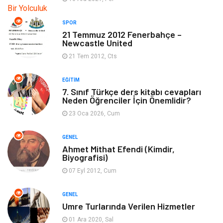
Makine
Bilgisayar & Yazılım
SPOR
21 Temmuz 2012 Fenerbahçe –
Güzellik & Bakım
Magazin Dünyası
Newcastle United
21 Tem 2012, Cts
Organizasyon
Emlak
EĞITIM
Hizmet
Otomotiv
7. Sınıf Türkçe ders kitabı cevapları
Neden Öğrenciler İçin Önemlidir?
Aksesuar
Bebek Giyim
23 Oca 2026, Cum
GENEL
Ahmet Mithat Efendi (Kimdir,
Biyografisi)
07 Eyl 2012, Cum
GENEL
Umre Turlarında Verilen Hizmetler
01 Ara 2020, Sal