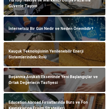
Yurtdışı Nakliye ile Markanızı Dünya Pazarına
Güvenle Taşıyın
İnternetsiz Bir Gün Nedir ve Neden Önemlidir?
Kauçuk Teknolojisinin Yenilenebilir Enerji
Sistemlerindeki Rolü
Boşanma Avukatı Ekseninde Yeni Başlangıçlar ve
Ortak Değerlerin Tasfiyesi
Education Abroad Fırsatlarında Burs ve Fon
Kaynaklarına Erişim Stratejileri