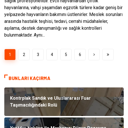
sağlık profesyonelidir. Evcil hayvanlardan çiftlik
hayvanlarına, vahşi yaşamdan egzotik türlere kadar geniş bir
yelpazede hayvanların bakımını üstlenirler. Meslek sorunları
arasında hastalık teşhisi, tedavi, cerrahi müdahaleler,
aşılama, destek danışmanlığı ve sağlık kontrolleri
bulunmaktadır. Aynı...
1
2
3
4
5
6
BUNLARI KAÇIRMA
Kontrplak Sandık ve Uluslararası Fuar
Taşımacılığındaki Rolü