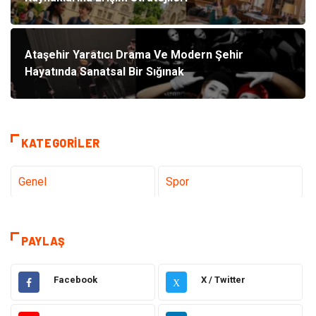
Ataşehir Yaratıcı Drama Ve Modern Şehir
Hayatında Sanatsal Bir Sığınak
KATEGORILER
Genel
Spor
Eğitim
Dizi & Tv
PAYLAŞ
Dünya'dan Haberler
Sağlık
Facebook
X / Twitter
X
Müzik
İnternet