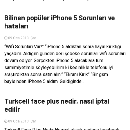
AKILLI TELEFON
Bilinen popüler iPhone 5 Sorunları ve
hataları
09 Oca 2013, Çar
“Wifi Sorunları Var!” “iPhone 5 aldıktan sonra hayal kırıklığı
yaşadım. Aldığım günden beri şebeke sorunları wifi sorunları
devam ediyor. Gerçekten iPhone 5 alacaklara tüm
samimiyetimle söyleyebilirim ki kesinlikle telefonu iyi
araştırdıktan sonra satın alın.” “Ekranı Kırık” “Bir gsm
bayisinden iPhone 5 aldım. Geldiğinde...
AKILLI TELEFON
Turkcell face plus nedir, nasıl iptal
edilir
09 Oca 2013, Çar
Turkcell Face Plus Nedir Normal olarak sadece facebook