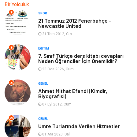
Makine
Bilgisayar & Yazılım
SPOR
21 Temmuz 2012 Fenerbahçe –
Güzellik & Bakım
Magazin Dünyası
Newcastle United
21 Tem 2012, Cts
Organizasyon
Emlak
EĞITIM
Hizmet
Otomotiv
7. Sınıf Türkçe ders kitabı cevapları
Neden Öğrenciler İçin Önemlidir?
Aksesuar
Bebek Giyim
23 Oca 2026, Cum
GENEL
Ahmet Mithat Efendi (Kimdir,
Biyografisi)
07 Eyl 2012, Cum
GENEL
Umre Turlarında Verilen Hizmetler
01 Ara 2020, Sal