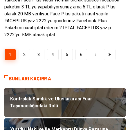
paketini 3 TL ye yapabiliyorsunuz ama 5 TL olarak Plus
olarak 20 MB veriliyor. Face Plus paketi nasıl yapılır
FACEPLUS yaz 2222’ye gönderiniz Facebook Plus
Paketimi nasıl iptal ederim ? IPTAL FACEPLUS yazıp
2222’ye SMS atarak iptal...
1
2
3
4
5
6
BUNLARI KAÇIRMA
Kontrplak Sandık ve Uluslararası Fuar
Taşımacılığındaki Rolü
Yurtdışı Nakliye ile Markanızı Dünya Pazarına