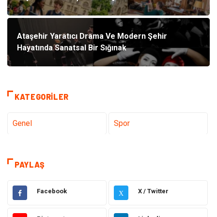
Ataşehir Yaratıcı Drama Ve Modern Şehir
Hayatında Sanatsal Bir Sığınak
KATEGORILER
Genel
Spor
Eğitim
Dizi & Tv
PAYLAŞ
Dünya'dan Haberler
Sağlık
Facebook
X / Twitter
X
Müzik
İnternet