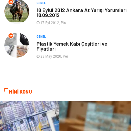
GENEL
Güzellik & Bakım
Magazin Dünyası
18 Eylül 2012 Ankara At Yarışı Yorumları
18.09.2012
Organizasyon
Emlak
17 Eyl 2012, Pts
Hizmet
Otomotiv
GENEL
Plastik Yemek Kabı Çeşitleri ve
Fiyatları
Aksesuar
Bebek Giyim
28 May 2020, Per
MİNİ KONU