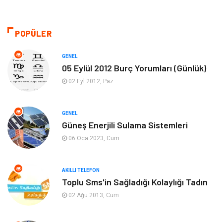
Teknoloji
Kültür ve Sanat
Akıllı Telefon
Yaşam
POPÜLER
Soru-Cevap
Biyografi, Kimdir?
GENEL
05 Eylül 2012 Burç Yorumları (Günlük)
Ekonomi
Sinema
02 Eyl 2012, Paz
Elektrik Elektronik
Giyim
GENEL
Güneş Enerjili Sulama Sistemleri
Tanıtıcı Reklam
Alışveriş
06 Oca 2023, Cum
Hukuk
Gıda
AKILLI TELEFON
Dekorasyon
Tatil
Toplu Sms'in Sağladığı Kolaylığı Tadın
02 Ağu 2013, Cum
Makine
Bilgisayar & Yazılım