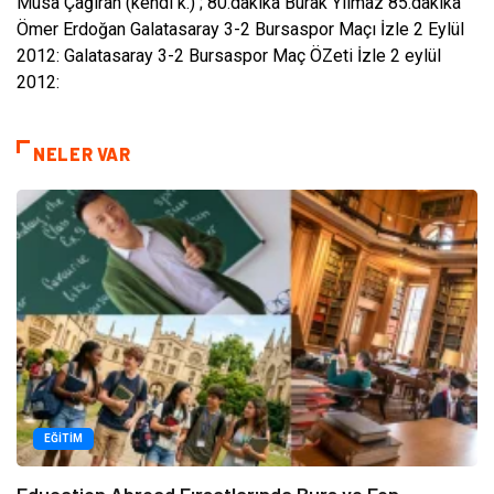
Musa Çağıran (kendi k.) ; 80.dakika Burak Yılmaz 85.dakika
Ömer Erdoğan Galatasaray 3-2 Bursaspor Maçı İzle 2 Eylül
2012: Galatasaray 3-2 Bursaspor Maç ÖZeti İzle 2 eylül
2012:
NELER VAR
EĞITIM
Education Abroad Fırsatlarında Burs ve Fon