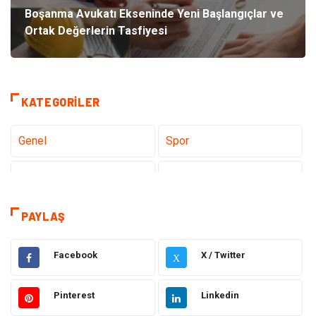
Boşanma Avukatı Ekseninde Yeni Başlangıçlar ve
Ortak Değerlerin Tasfiyesi
KATEGORILER
Genel
Spor
Eğitim
Dizi & Tv
Dünya'dan Haberler
Sağlık
PAYLAŞ
Müzik
İnternet
Facebook
X / Twitter
X
Ülkemizden Haberler
Politika & Siyaset
Pinterest
Linkedin