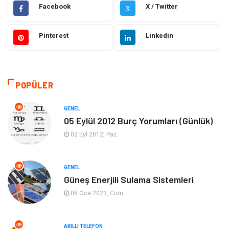
Müzik
İnternet
Facebook
X / Twitter
X
Ülkemizden Haberler
Politika & Siyaset
Pinterest
Linkedin
Teknoloji
Kültür ve Sanat
Akıllı Telefon
Yaşam
POPÜLER
Soru-Cevap
Biyografi, Kimdir?
GENEL
05 Eylül 2012 Burç Yorumları (Günlük)
Ekonomi
Sinema
02 Eyl 2012, Paz
Elektrik Elektronik
Giyim
GENEL
Güneş Enerjili Sulama Sistemleri
Tanıtıcı Reklam
Alışveriş
06 Oca 2023, Cum
Hukuk
Gıda
AKILLI TELEFON