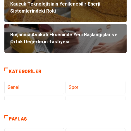
Kauçuk Teknolojisinin Yenilenebilir Enerji
Sistemlerindeki Rolü
Boşanma Avukatı Ekseninde Yeni Başlangıçlar ve
Ortak Değerlerin Tasfiyesi
KATEGORILER
Genel
Spor
Eğitim
Dizi & Tv
Dünya'dan Haberler
Sağlık
PAYLAŞ