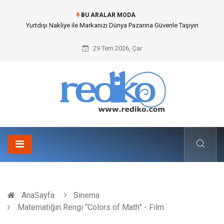
BU ARALAR MODA
İnternetsiz Bir Gün Nedir ve Neden Önemlidir?
29 Tem 2026, Çar
AnaSayfa
Sinema
Matematiğin Rengi “Colors of Math” - Film