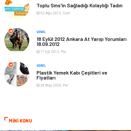
Dekorasyon
Tatil
Toplu Sms'in Sağladığı Kolaylığı Tadın
02 Ağu 2013, Cum
Makine
Bilgisayar & Yazılım
GENEL
Güzellik & Bakım
Magazin Dünyası
18 Eylül 2012 Ankara At Yarışı Yorumları
18.09.2012
Organizasyon
Emlak
17 Eyl 2012, Pts
Hizmet
Otomotiv
GENEL
Plastik Yemek Kabı Çeşitleri ve
Fiyatları
Aksesuar
Bebek Giyim
28 May 2020, Per
MİNİ KONU