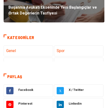
Boşanma Avukatı Ekseninde Yeni Başlangıçlar ve
Ortak Değerlerin Tasfiyesi
KATEGORILER
Genel
Spor
Eğitim
Dizi & Tv
Dünya'dan Haberler
Sağlık
PAYLAŞ
Müzik
İnternet
Facebook
X / Twitter
X
Ülkemizden Haberler
Politika & Siyaset
Pinterest
Linkedin