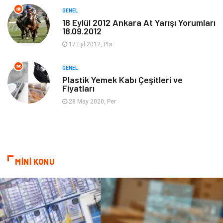
GENEL
Güzellik & Bakım
Magazin Dünyası
18 Eylül 2012 Ankara At Yarışı Yorumları
18.09.2012
Organizasyon
Emlak
17 Eyl 2012, Pts
Hizmet
Otomotiv
GENEL
Plastik Yemek Kabı Çeşitleri ve
Fiyatları
Aksesuar
Bebek Giyim
28 May 2020, Per
MİNİ KONU