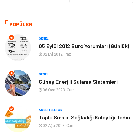
Teknoloji
Kültür ve Sanat
Akıllı Telefon
Yaşam
POPÜLER
Soru-Cevap
Biyografi, Kimdir?
GENEL
05 Eylül 2012 Burç Yorumları (Günlük)
Ekonomi
Sinema
02 Eyl 2012, Paz
Elektrik Elektronik
Giyim
GENEL
Güneş Enerjili Sulama Sistemleri
Tanıtıcı Reklam
Alışveriş
06 Oca 2023, Cum
Hukuk
Gıda
AKILLI TELEFON
Dekorasyon
Tatil
Toplu Sms'in Sağladığı Kolaylığı Tadın
02 Ağu 2013, Cum
Makine
Bilgisayar & Yazılım