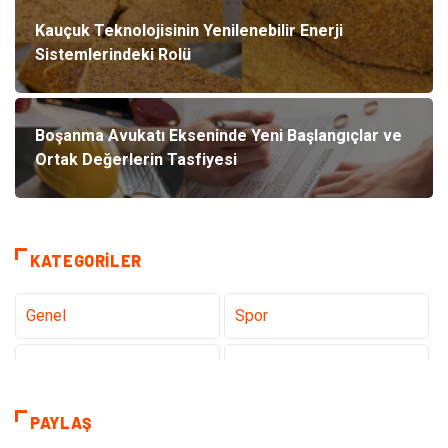
Kauçuk Teknolojisinin Yenilenebilir Enerji
Sistemlerindeki Rolü
Boşanma Avukatı Ekseninde Yeni Başlangıçlar ve
Ortak Değerlerin Tasfiyesi
KATEGORILER
Genel
Spor
Eğitim
Dizi & Tv
Dünya'dan Haberler
Sağlık
PAYLAŞ