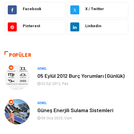
Müzik
İnternet
Facebook
X / Twitter
X
Ülkemizden Haberler
Politika & Siyaset
Pinterest
Linkedin
Teknoloji
Kültür ve Sanat
Akıllı Telefon
Yaşam
POPÜLER
Soru-Cevap
Biyografi, Kimdir?
GENEL
05 Eylül 2012 Burç Yorumları (Günlük)
Ekonomi
Sinema
02 Eyl 2012, Paz
Elektrik Elektronik
Giyim
GENEL
Güneş Enerjili Sulama Sistemleri
Tanıtıcı Reklam
Alışveriş
06 Oca 2023, Cum
Hukuk
Gıda