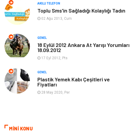
AKILLI TELEFON
Dekorasyon
Tatil
Toplu Sms'in Sağladığı Kolaylığı Tadın
02 Ağu 2013, Cum
Makine
Bilgisayar & Yazılım
GENEL
Güzellik & Bakım
Magazin Dünyası
18 Eylül 2012 Ankara At Yarışı Yorumları
18.09.2012
Organizasyon
Emlak
17 Eyl 2012, Pts
Hizmet
Otomotiv
GENEL
Plastik Yemek Kabı Çeşitleri ve
Fiyatları
Aksesuar
Bebek Giyim
28 May 2020, Per
MİNİ KONU