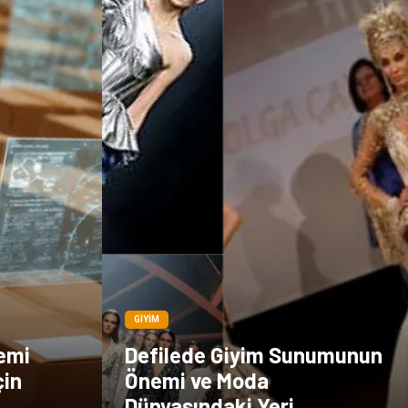
GIYIM
emi
Defilede Giyim Sunumunun
çin
Önemi ve Moda
Dünyasındaki Yeri