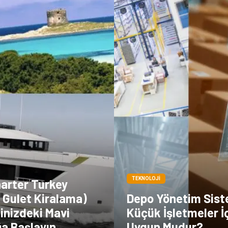
TEKNOLOJI
harter Turkey
 Gulet Kiralama)
Depo Yönetim Sist
linizdeki Mavi
Küçük İşletmeler İ
ğa Başlayın
Uygun Mudur?