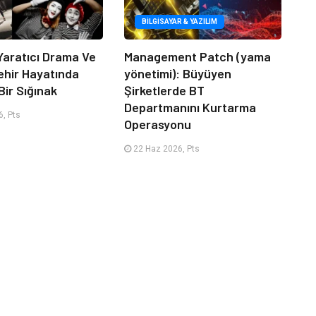
BILGISAYAR & YAZILIM
Yaratıcı Drama Ve
Management Patch (yama
ehir Hayatında
yönetimi): Büyüyen
Bir Sığınak
Şirketlerde BT
Departmanını Kurtarma
, Pts
Operasyonu
22 Haz 2026, Pts