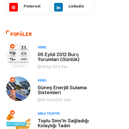
Akıllı Telefon
Yaşam
Pinterest
Linkedin
Soru-Cevap
Biyografi, Kimdir?
POPÜLER
Ekonomi
Sinema
GENEL
Elektrik Elektronik
Giyim
05 Eylül 2012 Burç
Yorumları (Günlük)
Tanıtıcı Reklam
Alışveriş
02 Eyl 2012, Paz
Hukuk
Gıda
GENEL
Güneş Enerjili Sulama
Sistemleri
Dekorasyon
Tatil
06 Oca 2023, Cum
Makine
Bilgisayar &
AKILLI TELEFON
Yazılım
Toplu Sms'in Sağladığı
Kolaylığı Tadın