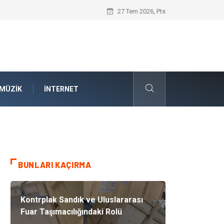
İnternetsiz Bir Gün Nedir ve Neden Önem
27 Tem 2026, Pts
MÜZIK
İNTERNET
BUNLARI KAÇIRMA
Kontrplak Sandık ve Uluslararası
Fuar Taşımacılığındaki Rolü