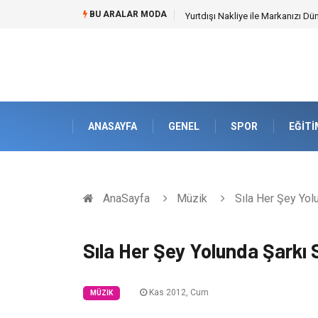
BU ARALAR MODA
Yurtdışı Nakliye ile Markanızı Dü
ANASAYFA
GENEL
SPOR
EĞITI
AnaSayfa
Müzik
Sıla Her Şey Yolu
Sıla Her Şey Yolunda Şarkı 
Kas 2012, Cum
MÜZIK