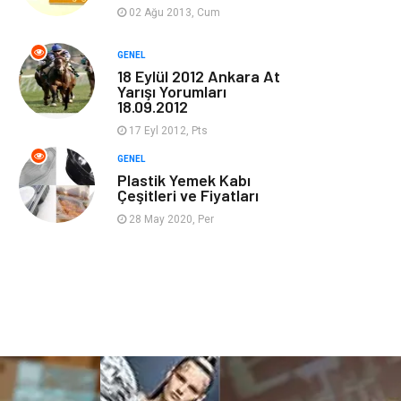
Güzellik & Bakım
Magazin Dünyası
02 Ağu 2013, Cum
Organizasyon
Emlak
GENEL
18 Eylül 2012 Ankara At
Yarışı Yorumları
Hizmet
Otomotiv
18.09.2012
17 Eyl 2012, Pts
Aksesuar
Bebek Giyim
GENEL
Plastik Yemek Kabı
Çeşitleri ve Fiyatları
28 May 2020, Per