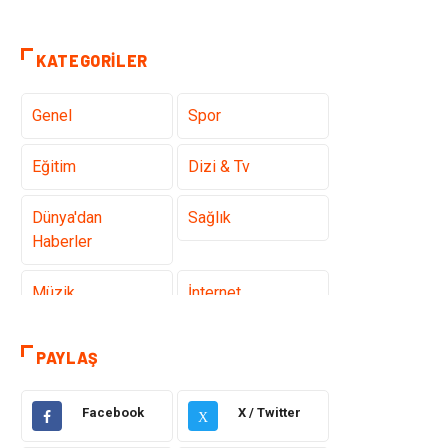
KATEGORILER
Genel
Spor
Eğitim
Dizi & Tv
Dünya'dan
Sağlık
Haberler
Müzik
İnternet
Ülkemizden
Politika & Siyaset
PAYLAŞ
Haberler
Facebook
X / Twitter
Teknoloji
Kültür ve Sanat
X