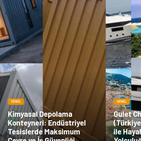
GENEL
GENEL
Kimyasal Depolama
Gulet C
Konteyneri: Endüstriyel
(Türkiye
Tesislerde Maksimum
ile Haya
Çevre ve İş Güvenliği
Yolculu