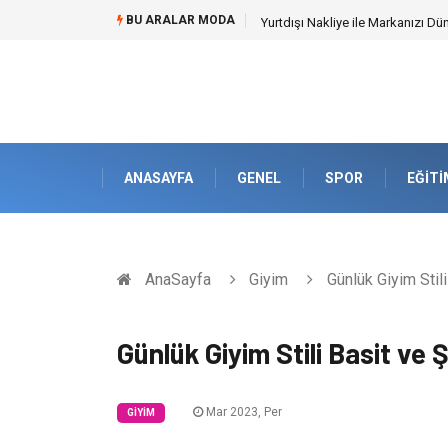
BU ARALAR MODA
İnternetsiz Bir Gün Nedir ve Ned
ANASAYFA
GENEL
SPOR
EĞITI
AnaSayfa
Giyim
Günlük Giyim Stili
Günlük Giyim Stili Basit ve Ş
Mar 2023, Per
GIYIM