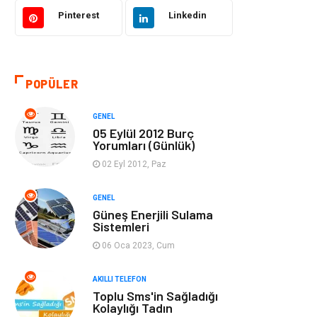
Akıllı Telefon
Yaşam
Pinterest
Linkedin
Soru-Cevap
Biyografi, Kimdir?
POPÜLER
Ekonomi
Sinema
GENEL
Elektrik Elektronik
Giyim
05 Eylül 2012 Burç
Yorumları (Günlük)
Tanıtıcı Reklam
Alışveriş
02 Eyl 2012, Paz
Hukuk
Gıda
GENEL
Güneş Enerjili Sulama
Sistemleri
Dekorasyon
Tatil
06 Oca 2023, Cum
Makine
Bilgisayar &
AKILLI TELEFON
Yazılım
Toplu Sms'in Sağladığı
Kolaylığı Tadın