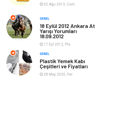
Güzellik & Bakım
Magazin Dünyası
02 Ağu 2013, Cum
Organizasyon
Emlak
GENEL
18 Eylül 2012 Ankara At
Yarışı Yorumları
Hizmet
Otomotiv
18.09.2012
17 Eyl 2012, Pts
Aksesuar
Bebek Giyim
GENEL
Plastik Yemek Kabı
Çeşitleri ve Fiyatları
28 May 2020, Per