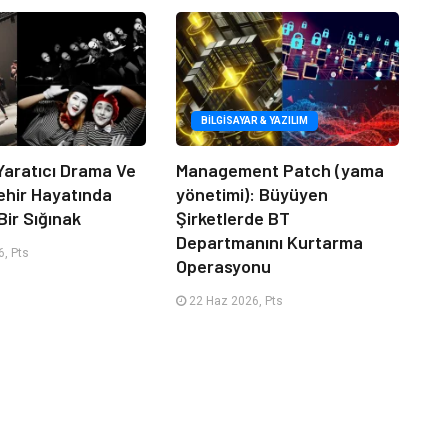
BILGISAYAR & YAZILIM
Yaratıcı Drama Ve
Management Patch (yama
ehir Hayatında
yönetimi): Büyüyen
Bir Sığınak
Şirketlerde BT
Departmanını Kurtarma
, Pts
Operasyonu
22 Haz 2026, Pts