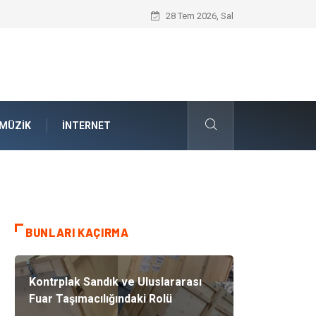
Kauçuk Teknolojisinin Yenilenebilir Ener
28 Tem 2026, Sal
MÜZIK
İNTERNET
BUNLARI KAÇIRMA
Kontrplak Sandık ve Uluslararası
Fuar Taşımacılığındaki Rolü