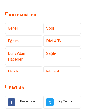
KATEGORILER
Genel
Spor
Eğitim
Dizi & Tv
Dünya'dan
Sağlık
Haberler
Müzik
İnternet
Ülkemizden
Politika & Siyaset
PAYLAŞ
Haberler
Facebook
X / Twitter
Teknoloji
Kültür ve Sanat
X