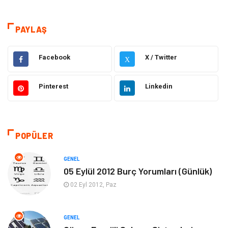
Eğitim
Dizi & Tv
Dünya'dan Haberler
Sağlık
PAYLAŞ
Müzik
İnternet
Facebook
X / Twitter
X
Ülkemizden Haberler
Politika & Siyaset
Pinterest
Linkedin
Teknoloji
Kültür ve Sanat
Akıllı Telefon
Yaşam
POPÜLER
Soru-Cevap
Biyografi, Kimdir?
GENEL
05 Eylül 2012 Burç Yorumları (Günlük)
Ekonomi
Sinema
02 Eyl 2012, Paz
Elektrik Elektronik
Giyim
GENEL