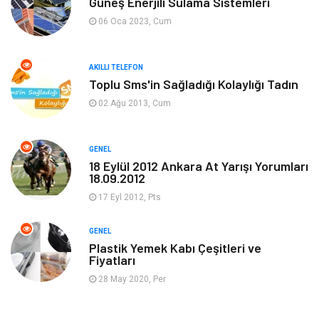
Güneş Enerjili Sulama Sistemleri
Tanıtıcı Reklam
Alışveriş
06 Oca 2023, Cum
Hukuk
Gıda
AKILLI TELEFON
Dekorasyon
Tatil
Toplu Sms'in Sağladığı Kolaylığı Tadın
02 Ağu 2013, Cum
Makine
Bilgisayar & Yazılım
GENEL
Güzellik & Bakım
Magazin Dünyası
18 Eylül 2012 Ankara At Yarışı Yorumları
18.09.2012
Organizasyon
Emlak
17 Eyl 2012, Pts
Hizmet
Otomotiv
GENEL
Plastik Yemek Kabı Çeşitleri ve
Fiyatları
Aksesuar
Bebek Giyim
28 May 2020, Per