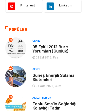
Akıllı Telefon
Yaşam
Pinterest
Linkedin
Soru-Cevap
Biyografi, Kimdir?
POPÜLER
Ekonomi
Sinema
GENEL
Elektrik Elektronik
Giyim
05 Eylül 2012 Burç
Yorumları (Günlük)
Tanıtıcı Reklam
Alışveriş
02 Eyl 2012, Paz
Hukuk
Gıda
GENEL
Güneş Enerjili Sulama
Sistemleri
Dekorasyon
Tatil
06 Oca 2023, Cum
Makine
Bilgisayar &
AKILLI TELEFON
Yazılım
Toplu Sms'in Sağladığı
Kolaylığı Tadın