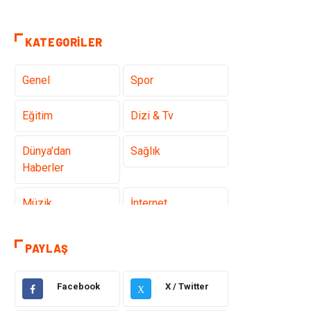
KATEGORILER
Genel
Spor
Eğitim
Dizi & Tv
Dünya'dan
Sağlık
Haberler
Müzik
İnternet
Ülkemizden
Politika & Siyaset
PAYLAŞ
Haberler
Facebook
X / Twitter
Teknoloji
Kültür ve Sanat
X