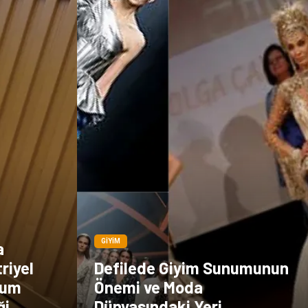
GIYIM
a
riyel
Defilede Giyim Sunumunun
mum
Önemi ve Moda
ği
Dünyasındaki Yeri