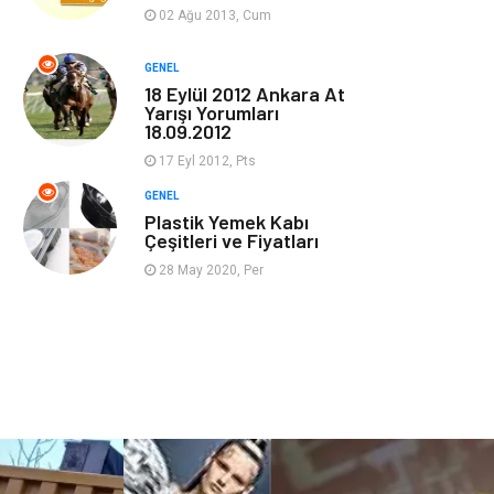
Güzellik & Bakım
Magazin Dünyası
02 Ağu 2013, Cum
Organizasyon
Emlak
GENEL
18 Eylül 2012 Ankara At
Yarışı Yorumları
Hizmet
Otomotiv
18.09.2012
17 Eyl 2012, Pts
Aksesuar
Bebek Giyim
GENEL
Plastik Yemek Kabı
Çeşitleri ve Fiyatları
28 May 2020, Per