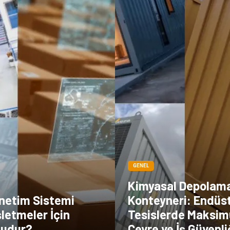
GENEL
Kimyasal Depolam
netim Sistemi
Konteyneri: Endüst
letmeler İçin
Tesislerde Maksi
Mudur?
Çevre ve İş Güvenli