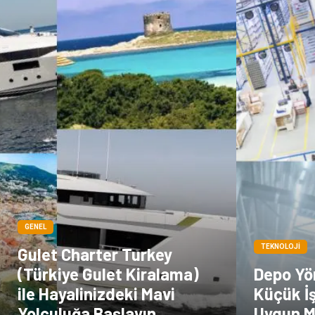
GENEL
TEKNOLOJI
Gulet Charter Turkey
(Türkiye Gulet Kiralama)
Depo Yö
ile Hayalinizdeki Mavi
Küçük İş
Yolculuğa Başlayın
Uygun 