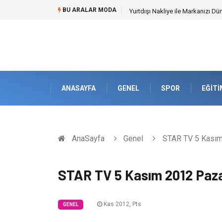
BU ARALAR MODA
Yurtdışı Nakliye ile Markanızı Dü
ANASAYFA
GENEL
SPOR
EĞITI
AnaSayfa
Genel
STAR TV 5 Kasım 
STAR TV 5 Kasım 2012 Paza
Kas 2012, Pts
GENEL