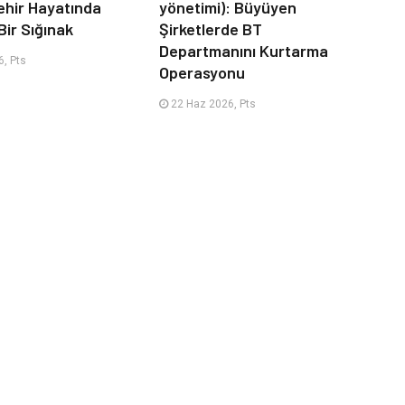
ehir Hayatında
yönetimi): Büyüyen
Bir Sığınak
Şirketlerde BT
Departmanını Kurtarma
, Pts
Operasyonu
22 Haz 2026, Pts