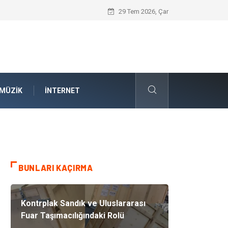
İnternetsiz Bir Gün Nedir ve Neden Önem
29 Tem 2026, Çar
MÜZIK
İNTERNET
BUNLARI KAÇIRMA
Kontrplak Sandık ve Uluslararası
Fuar Taşımacılığındaki Rolü