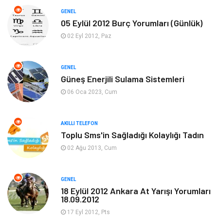
Soru-Cevap
Biyografi, Kimdir?
GENEL
05 Eylül 2012 Burç Yorumları (Günlük)
Ekonomi
Sinema
02 Eyl 2012, Paz
Elektrik Elektronik
Giyim
GENEL
Güneş Enerjili Sulama Sistemleri
Tanıtıcı Reklam
Alışveriş
06 Oca 2023, Cum
Hukuk
Gıda
AKILLI TELEFON
Dekorasyon
Tatil
Toplu Sms'in Sağladığı Kolaylığı Tadın
02 Ağu 2013, Cum
Makine
Bilgisayar & Yazılım
GENEL
Güzellik & Bakım
Magazin Dünyası
18 Eylül 2012 Ankara At Yarışı Yorumları
18.09.2012
Organizasyon
Emlak
17 Eyl 2012, Pts