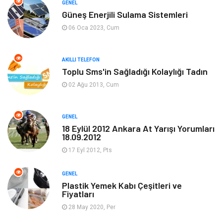
GENEL
Güneş Enerjili Sulama Sistemleri
Tanıtıcı Reklam
Alışveriş
06 Oca 2023, Cum
Hukuk
Gıda
AKILLI TELEFON
Dekorasyon
Tatil
Toplu Sms'in Sağladığı Kolaylığı Tadın
02 Ağu 2013, Cum
Makine
Bilgisayar & Yazılım
GENEL
Güzellik & Bakım
Magazin Dünyası
18 Eylül 2012 Ankara At Yarışı Yorumları
18.09.2012
Organizasyon
Emlak
17 Eyl 2012, Pts
Hizmet
Otomotiv
GENEL
Plastik Yemek Kabı Çeşitleri ve
Fiyatları
Aksesuar
Bebek Giyim
28 May 2020, Per