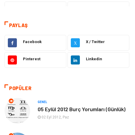
Eğitim
Dizi & Tv
Dünya'dan Haberler
Sağlık
PAYLAŞ
Müzik
İnternet
Facebook
X / Twitter
X
Ülkemizden Haberler
Politika & Siyaset
Pinterest
Linkedin
Teknoloji
Kültür ve Sanat
Akıllı Telefon
Yaşam
POPÜLER
Soru-Cevap
Biyografi, Kimdir?
GENEL
05 Eylül 2012 Burç Yorumları (Günlük)
Ekonomi
Sinema
02 Eyl 2012, Paz
Elektrik Elektronik
Giyim