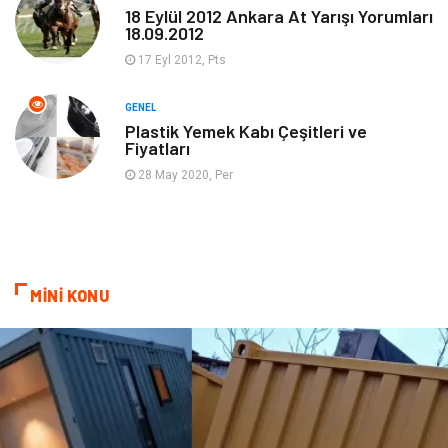
18 Eylül 2012 Ankara At Yarışı Yorumları
18.09.2012
Organizasyon
Emlak
17 Eyl 2012, Pts
Hizmet
Otomotiv
GENEL
Plastik Yemek Kabı Çeşitleri ve
Fiyatları
Aksesuar
Bebek Giyim
28 May 2020, Per
MİNİ KONU