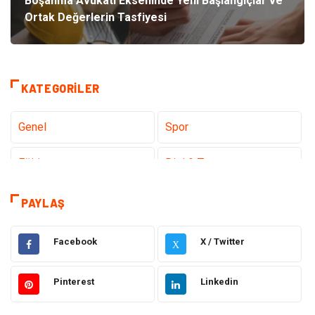
Boşanma Avukatı Ekseninde Yeni Başlangıçlar ve
Ortak Değerlerin Tasfiyesi
KATEGORILER
Genel
Spor
Eğitim
Dizi & Tv
Dünya'dan Haberler
Sağlık
PAYLAŞ
Müzik
İnternet
Facebook
X / Twitter
X
Ülkemizden Haberler
Politika & Siyaset
Pinterest
Linkedin
Teknoloji
Kültür ve Sanat