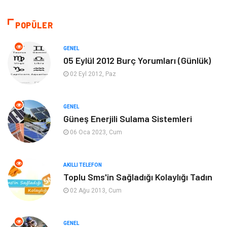
Akıllı Telefon
Yaşam
POPÜLER
Soru-Cevap
Biyografi, Kimdir?
GENEL
05 Eylül 2012 Burç Yorumları (Günlük)
Ekonomi
Sinema
02 Eyl 2012, Paz
Elektrik Elektronik
Giyim
GENEL
Güneş Enerjili Sulama Sistemleri
Tanıtıcı Reklam
Alışveriş
06 Oca 2023, Cum
Hukuk
Gıda
AKILLI TELEFON
Dekorasyon
Tatil
Toplu Sms'in Sağladığı Kolaylığı Tadın
02 Ağu 2013, Cum
Makine
Bilgisayar & Yazılım
GENEL
Güzellik & Bakım
Magazin Dünyası