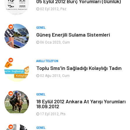
05 Eylül 2012 Burç Yorumları (Günlük)
Ekonomi
Sinema
02 Eyl 2012, Paz
Elektrik Elektronik
Giyim
GENEL
Güneş Enerjili Sulama Sistemleri
Tanıtıcı Reklam
Alışveriş
06 Oca 2023, Cum
Hukuk
Gıda
AKILLI TELEFON
Dekorasyon
Tatil
Toplu Sms'in Sağladığı Kolaylığı Tadın
02 Ağu 2013, Cum
Makine
Bilgisayar & Yazılım
GENEL
Güzellik & Bakım
Magazin Dünyası
18 Eylül 2012 Ankara At Yarışı Yorumları
18.09.2012
Organizasyon
Emlak
17 Eyl 2012, Pts
Hizmet
Otomotiv
GENEL