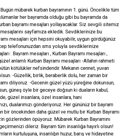
 Bugün mübarek kurban bayramının 1. günü. Öncelikle tüm
Müslümanlar her bayramda olduğu gibi bu bayramda da
urban bayramı mesajları yollayacaklar. Siz sevgili sitemiz
ı mesajlarını sayfamıza ekledik. Sevdiklerinize bu
ı mesajları için hepsini okuyabilir, uygun gördüğünüz
 cep telefonunuzdan sms yoluyla sevdiklerinize
jları : Bayram mesajları , Kurban Bayramı mesajları ,
zel anlamlı Kurban Bayramı mesajları -Allahın rahmeti
, bütün kötülükler nefsindendir. Mekanın cennet, yuvan
sun. -Güzellik, birlik, beraberlik dolu, her zaman bir
amı diliyoruz. -Gecenin güzel yüzü yüreğine dokunsun,
un, güneş öyle bir geceye doğsun ki duaların kabul,
, güzel insanlara, özel insanlara, hani
ızı, dualarımızı gönderiyoruz. Her gününüz bir bayram
zaman bir öncekinden daha güzel ve mutlu bir Kurban Bayramı
mizin gözlerinden öpüyoruz. Mübarek Kurban Bayramını
geçirmenizi dileriz. Bayram tüm insanlığa hayırlı olsun!
mların kurtuluşuna, insanlığın huzur, barış ve hidayetine