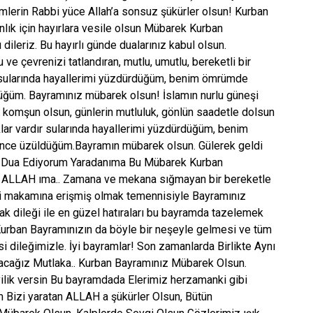
lemlerin Rabbi yüce Allah’a sonsuz şükürler olsun! Kurban
nlık için hayırlara vesile olsun Mübarek Kurban
dileriz. Bu hayırlı günde dualarınız kabul olsun.
ve çevrenizi tatlandıran, mutlu, umutlu, bereketli bir
 sularında hayallerimi yüzdürdüğüm, benim ömrümde
düğüm. Bayramınız mübarek olsun! İslamın nurlu güneşi
omşun olsun, günlerin mutluluk, gönlün saadetle dolsun
r vardır sularında hayallerimi yüzdürdüğüm, benim
ince üzüldüğüm.Bayramın mübarek olsun. Gülerek geldi
a Dua Ediyorum Yaradanıma Bu Mübarek Kurban
m ALLAH ıma.. Zamana ve mekana sığmayan bir bereketle
i makamına erişmiş olmak temennisiyle Bayramınız
ak dileği ile en güzel hatıraları bu bayramda tazelemek
 Kurban Bayramınızın da böyle bir neşeyle gelmesi ve tüm
i dileğimizle. İyi bayramlar! Son zamanlarda Birlikte Aynı
cağız Mutlaka.. Kurban Bayramınız Mübarek Olsun.
ilik versin Bu bayramdada Elerimiz herzamanki gibi
ım Bizi yaratan ALLAH a şükürler Olsun, Bütün