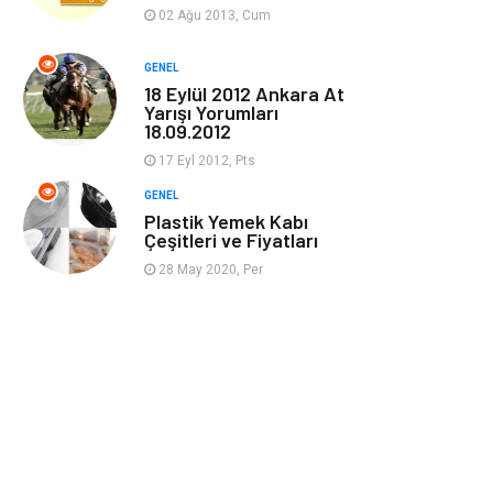
Güzellik & Bakım
Magazin Dünyası
02 Ağu 2013, Cum
Organizasyon
Emlak
GENEL
18 Eylül 2012 Ankara At
Yarışı Yorumları
Hizmet
Otomotiv
18.09.2012
17 Eyl 2012, Pts
Aksesuar
Bebek Giyim
GENEL
Plastik Yemek Kabı
Çeşitleri ve Fiyatları
28 May 2020, Per