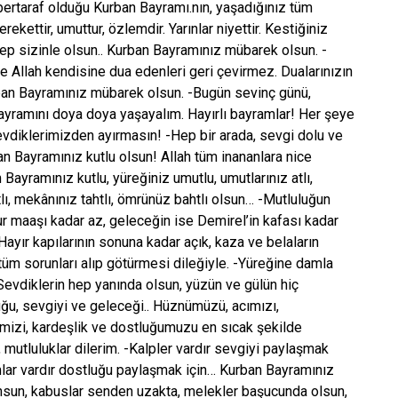
 bertaraf olduğu Kurban Bayramı.nın, yaşadığınız tüm
ekettir, umuttur, özlemdir. Yarınlar niyettir. Kestiğiniz
hep sizinle olsun.. Kurban Bayramınız mübarek olsun. -
ce Allah kendisine dua edenleri geri çevirmez. Dualarınızın
rban Bayramınız mübarek olsun. -Bugün sevinç günü,
Bayramını doya doya yaşayalım. Hayırlı bayramlar! Her şeye
sevdiklerimizden ayırmasın! -Hep bir arada, sevgi dolu ve
n Bayramınız kutlu olsun! Allah tüm inananlara nice
 Bayramınız kutlu, yüreğiniz umutlu, umutlarınız atlı,
tlı, mekânınız tahtlı, ömrünüz bahtlı olsun… -Mutluluğun
 maaşı kadar az, geleceğin ise Demirel’in kafası kadar
ayır kapılarının sonuna kadar açık, kaza ve belaların
tüm sorunları alıp götürmesi dileğiyle. -Yüreğine damla
 Sevdiklerin hep yanında olsun, yüzün ve gülün hiç
ğu, sevgiyi ve geleceği.. Hüznümüzü, acımızı,
iğimizi, kardeşlik ve dostluğumuzu en sıcak şekilde
mutluluklar dilerim. -Kalpler vardır sevgiyi paylaşmak
amlar vardır dostluğu paylaşmak için… Kurban Bayramınız
nsun, kabuslar senden uzakta, melekler başucunda olsun,