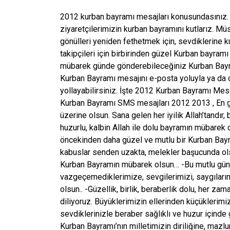
2012 kurban bayramı mesajları konusundasınız.
ziyaretçilerimizin kurban bayramını kutlarız. 
gönülleri yeniden fethetmek için, sevdiklerine k
takipçileri için birbirinden güzel Kurban bayram
mübarek günde gönderebileceğiniz Kurban Bayram
Kurban Bayramı mesajını e-posta yoluyla ya da
yollayabilirsiniz. İşte 2012 Kurban Bayramı Mesa
Kurban Bayramı SMS mesajları 2012 2013 , En gü
üzerine olsun. Sana gelen her iyilik Allah’tandır
huzurlu, kalbin Allah ile dolu bayramın mübarek ol
öncekinden daha güzel ve mutlu bir Kurban Bayr
kabuslar senden uzakta, melekler başucunda ols
Kurban Bayramın mübarek olsun… -Bu mutlu günde
vazgeçemediklerimize, sevgilerimizi, saygılarım
olsun.. -Güzellik, birlik, beraberlik dolu, her 
diliyoruz. Büyüklerimizin ellerinden küçükleri
sevdiklerinizle beraber sağlıklı ve huzur içinde 
Kurban Bayramı’nın milletimizin diriliğine, mazlu