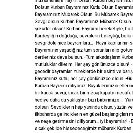
müslümanlara Hayırlı Olsun, Kurban Bayramınız 
Dolsun Kurban Bayramınız Kutlu Olsun Bayramlar
Bayaramınız Mübarek Olsun. Bu Mübarek Bayramd
Sevgi olsun Kurban Bayramınız Mübarek Olsun. K
şükürler olsun! Kurban Bayramı bereketiyle, bollu
Kardeşliğin doğduğu, sevgilerin birleştiği, belki
sevgi dolu nice bayramlara… -Hayır kapılarının s
Bayramı.nın yaşadığınız tüm sorunları alıp götü
dertleriniz deva bulsun. -Tüm arkadaşların Kurban
mutluluklar dilerim. Her şey gönlünüzce olsun! -
gecedir bayramlar. Yüreklerde bir esinti ve bar
Bayramınız kutlu, her şey gönlünüzce olsun. -Güze
Kurban Bayramı diliyoruz. Büyüklerimizin elleri
bir kucak sevgi, sıcak bir mesaj kapatır mesafeler
hediye daha da yaklaştırır bizi birbirimize… -Yü
dolsun. Sevdiklerin hep yanında olsun, yüzün ve
ilkbaharda gelinciklerin en güzel başlangıçları 
ve neşe getirmesini diliyorum… İyi bayramlar! -B
sıcak şekilde hissedeceğimiz mübarek Kurban Bay