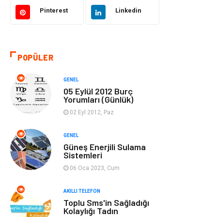
Akıllı Telefon
Yaşam
Pinterest
Linkedin
Soru-Cevap
Biyografi, Kimdir?
POPÜLER
Ekonomi
Sinema
GENEL
Elektrik Elektronik
Giyim
05 Eylül 2012 Burç
Yorumları (Günlük)
Tanıtıcı Reklam
Alışveriş
02 Eyl 2012, Paz
Hukuk
Gıda
GENEL
Güneş Enerjili Sulama
Sistemleri
Dekorasyon
Tatil
06 Oca 2023, Cum
Makine
Bilgisayar &
AKILLI TELEFON
Yazılım
Toplu Sms'in Sağladığı
Kolaylığı Tadın