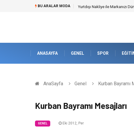
BU ARALAR MODA
İnternetsiz Bir Gün Nedir ve Ned
ANASAYFA
GENEL
SPOR
EĞITI
AnaSayfa
Genel
Kurban Bayramı M
Kurban Bayramı Mesajları
Eki 2012, Per
GENEL