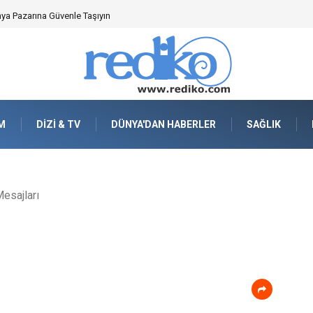
en Önemlidir?
M
DIZI & TV
DÜNYA'DAN HABERLER
SAĞLIK
esajları