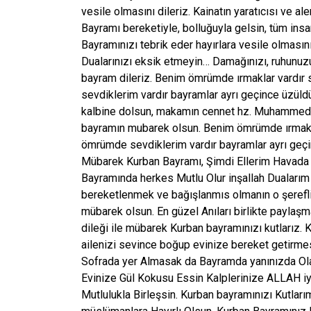
vesile olmasını dileriz. Kainatın yaratıcısı ve a
Bayramı bereketiyle, bolluğuyla gelsin, tüm insa
Bayramınızı tebrik eder hayırlara vesile olmasını 
Dualarınızı eksik etmeyin… Damağınızı, ruhunuzu 
bayram dileriz. Benim ömrümde ırmaklar vardır
sevdiklerim vardır bayramlar ayrı geçince üzül
kalbine dolsun, makamın cennet hz. Muhammed k
bayramın mubarek olsun. Benim ömrümde ırmakla
ömrümde sevdiklerim vardır bayramlar ayrı geç
Mübarek Kurban Bayramı, Şimdi Ellerim Havad
Bayramında herkes Mutlu Olur inşallah Duaları
bereketlenmek ve bağışlanmıs olmanın o şerefl
mübarek olsun. En güzel Anıları birlikte paylaşm
dileği ile mübarek Kurban bayramınızı kutlarız.
ailenizi sevince boğup evinize bereket getirmes
Sofrada yer Almasak da Bayramda yanınızda Ola
Evinize Gül Kokusu Essin Kalplerinize ALLAH iy
Mutlulukla Birleşsin. Kurban bayramınızı Kutlar