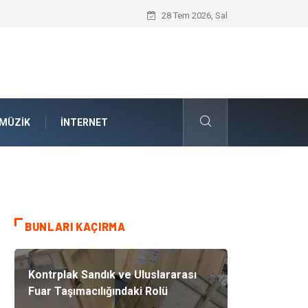
Kauçuk Teknolojisinin Yenilenebilir Ener
28 Tem 2026, Sal
MÜZIK
İNTERNET
BUNLARI KAÇIRMA
Kontrplak Sandık ve Uluslararası
Fuar Taşımacılığındaki Rolü