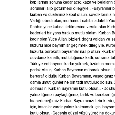
kapılarının sonuna kadar açık, kaza ve belaların
sorunları alıp götürmesi dileğiyle… -Bayramlar ber
kurban ve dualarınız kabul olsun, sevdikleriniz 
Varlığı ebedi olan, merhamet sahibi, adaletli Yü
Rabbin yüce katına iletilmesine vesile olan Ku
kederleri bir yana bırakıp mutlu olalım. Kurban 
kadir olan Yüce Allah, bizleri, doğru yoldan ve 
huzurlu nice bayramlar geçirmek dileğiyle, Kurba
huzurlu, bereketli bayramlar nasip etsin. -Kurban
sevdanız kanatlı, mutluluğunuz katli, sofranız ta
Türkiye enflasyonu kadar yüksek, üzüntün memur
parlak olsun, Kurban Bayramın mübarek olsun! -H
bertaraf olduğu Kurban Bayramının, yaşadığınız 
damla umut, günlerine bin tatlı mutluluk dolsun.
solmasın. Kurban Bayramın kutlu olsun… -Dostlu
yalnızlığımızı paylaştığımız; birlik ve beraberl
hissedeceğimiz Kurban Bayramınızı tebrik eder, 
için, insanlar vardır yalnız kalmamak için, bayr
kutlu olsun. -Gecenin güzel yüzü yüreğine doku