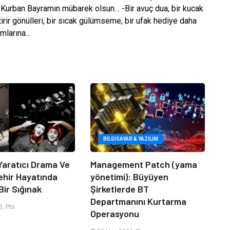
, Kurban Bayramın mübarek olsun… -Bir avuç dua, bir kucak
tirir gönülleri, bir sıcak gülümseme, bir ufak hediye daha
amlarına…
BILGISAYAR & YAZILIM
Yaratıcı Drama Ve
Management Patch (yama
ehir Hayatında
yönetimi): Büyüyen
Bir Sığınak
Şirketlerde BT
Departmanını Kurtarma
, Pts
Operasyonu