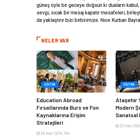
güneş öyle bir geceye doğsun ki duaların kabul
sevgi, sıcak bir mesaj kapatır mesafeleri, birleş
da yaklaştırır bizi birbirimize. Nice Kurban Bayr
NELER VAR
EĞITIM
EĞITIM
Education Abroad
Ataşehir 
Fırsatlarında Burs ve Fon
Modern Ş
Kaynaklarına Erişim
Sanatsal 
Stratejileri
22 Haz 2026
25 Haz 2026, Per