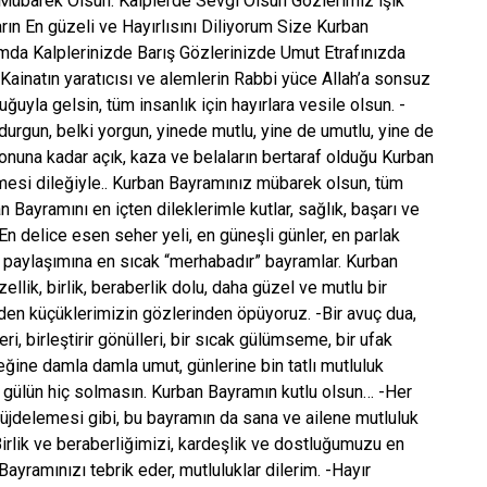
Mübarek Olsun. Kalplerde Sevgi Olsun Gözlerimiz ışık
ın En güzeli ve Hayırlısını Diliyorum Size Kurban
a Kalplerinizde Barış Gözlerinizde Umut Etrafınızda
ainatın yaratıcısı ve alemlerin Rabbi yüce Allah’a sonsuz
ğuyla gelsin, tüm insanlık için hayırlara vesile olsun. -
 durgun, belki yorgun, yinede mutlu, yine de umutlu, yine de
onuna kadar açık, kaza ve belaların bertaraf olduğu Kurban
rmesi dileğiyle.. Kurban Bayramınız mübarek olsun, tüm
 Bayramını en içten dileklerimle kutlar, sağlık, başarı ve
En delice esen seher yeli, en güneşli günler, en parlak
ış paylaşımına en sıcak “merhabadır” bayramlar. Kurban
llik, birlik, beraberlik dolu, daha güzel ve mutlu bir
nden küçüklerimizin gözlerinden öpüyoruz. -Bir avuç dua,
i, birleştirir gönülleri, bir sıcak gülümseme, bir ufak
reğine damla damla umut, günlerine bin tatlı mutluluk
 gülün hiç solmasın. Kurban Bayramın kutlu olsun… -Her
müjdelemesi gibi, bu bayramın da sana ve ailene mutluluk
irlik ve beraberliğimizi, kardeşlik ve dostluğumuzu en
ramınızı tebrik eder, mutluluklar dilerim. -Hayır