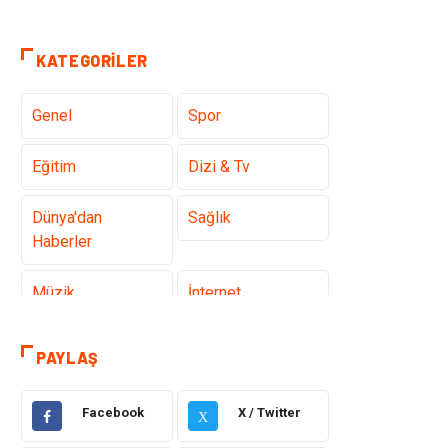
KATEGORILER
Genel
Spor
Eğitim
Dizi & Tv
Dünya'dan
Sağlık
Haberler
Müzik
İnternet
Ülkemizden
Politika & Siyaset
PAYLAŞ
Haberler
Facebook
X / Twitter
Teknoloji
Kültür ve Sanat
X