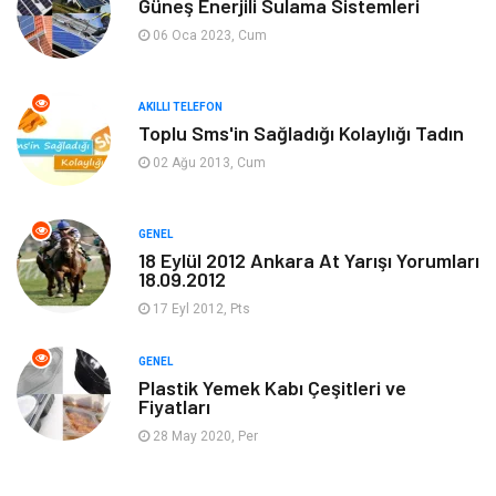
Güneş Enerjili Sulama Sistemleri
Tanıtıcı Reklam
Alışveriş
06 Oca 2023, Cum
Hukuk
Gıda
AKILLI TELEFON
Dekorasyon
Tatil
Toplu Sms'in Sağladığı Kolaylığı Tadın
02 Ağu 2013, Cum
Makine
Bilgisayar & Yazılım
GENEL
Güzellik & Bakım
Magazin Dünyası
18 Eylül 2012 Ankara At Yarışı Yorumları
18.09.2012
Organizasyon
Emlak
17 Eyl 2012, Pts
Hizmet
Otomotiv
GENEL
Plastik Yemek Kabı Çeşitleri ve
Fiyatları
Aksesuar
Bebek Giyim
28 May 2020, Per