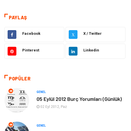
Eğitim
Dizi & Tv
Dünya'dan Haberler
Sağlık
PAYLAŞ
Müzik
İnternet
Facebook
X / Twitter
X
Ülkemizden Haberler
Politika & Siyaset
Pinterest
Linkedin
Teknoloji
Kültür ve Sanat
Akıllı Telefon
Yaşam
POPÜLER
Soru-Cevap
Biyografi, Kimdir?
GENEL
05 Eylül 2012 Burç Yorumları (Günlük)
Ekonomi
Sinema
02 Eyl 2012, Paz
Elektrik Elektronik
Giyim
GENEL