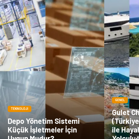
GENEL
TEKNOLOJI
Gulet C
Depo Yönetim Sistemi
(Türkiye
Küçük İşletmeler İçin
ile Haya
Uygun Mudur?
Yolculu