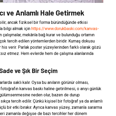
ıcı ve Anlamlı Hale Getirmek
ilir; ancak fiziksel bir forma büründüğünde etkisi
a bilgi almak için
https://www.dorukbaski.com/kanvas-
lan çalışmalar, mekânla bağ kurar ve bulunduğu ortamın
n çok tercih edilen yöntemlerden biridir. Kumaş dokusu
his verir. Parlak poster yüzeylerinden farklı olarak gözü
atsız etmez. Hem evlerde hem de çalışma alanlarında
Sade ve Şık Bir Seçim
rlarda saklı kalır. Oysa bu anıların görünür olması,
fotoğrafın kanvas baskı haline getirilmesi, o anıyı günlük
n gülümsenmesine neden olur, bazen de durup
ça tercih edilir. Çünkü kişisel bir fotoğraf ya da anlamlı
üçlü bir etki bırakır. Ayrıca kanvas yüzey, zamanla sararma
dleri zamanla değişse de bazı tercihler her dönem