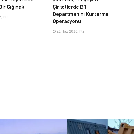
Bir Sığınak
Şirketlerde BT
Departmanını Kurtarma
, Pts
Operasyonu
22 Haz 2026, Pts