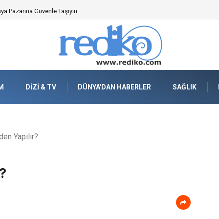
nya Pazarına Güvenle Taşıyın
M
DIZI & TV
DÜNYA'DAN HABERLER
SAĞLIK
en Yapılır?
r?