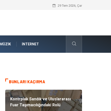
İnternetsiz Bir Gün Nedir ve Neden Önem
29 Tem 2026, Çar
MÜZIK
İNTERNET
BUNLARI KAÇIRMA
Kontrplak Sandık ve Uluslararası
Fuar Taşımacılığındaki Rolü