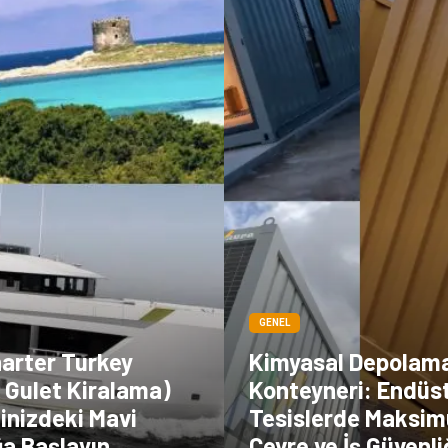
GENEL
harter Turkey
Kimyasal Depolam
 Gulet Kiralama)
Konteyneri: Endüst
linizdeki Mavi
Tesislerde Maksi
ğa Başlayın
Çevre ve İş Güvenli