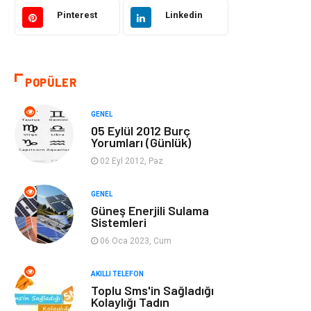
Akıllı Telefon
Yaşam
Pinterest
Linkedin
Soru-Cevap
Biyografi, Kimdir?
POPÜLER
Ekonomi
Sinema
GENEL
Elektrik Elektronik
Giyim
05 Eylül 2012 Burç
Yorumları (Günlük)
Tanıtıcı Reklam
Alışveriş
02 Eyl 2012, Paz
Hukuk
Gıda
GENEL
Güneş Enerjili Sulama
Sistemleri
Dekorasyon
Tatil
06 Oca 2023, Cum
Makine
Bilgisayar &
AKILLI TELEFON
Yazılım
Toplu Sms'in Sağladığı
Kolaylığı Tadın