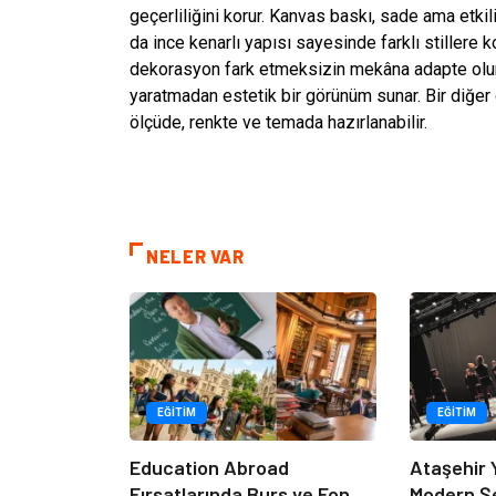
geçerliliğini korur. Kanvas baskı, sade ama etki
da ince kenarlı yapısı sayesinde farklı stillere
dekorasyon fark etmeksizin mekâna adapte olur.
yaratmadan estetik bir görünüm sunar. Bir diğer ö
ölçüde, renkte ve temada hazırlanabilir.
NELER VAR
EĞITIM
EĞITIM
Education Abroad
Ataşehir 
Fırsatlarında Burs ve Fon
Modern Ş