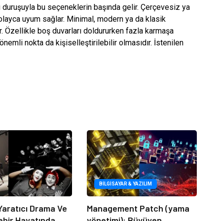
li duruşuyla bu seçeneklerin başında gelir. Çerçevesiz ya
 kolayca uyum sağlar. Minimal, modern ya da klasik
 Özellikle boş duvarları doldururken fazla karmaşa
nemli nokta da kişiselleştirilebilir olmasıdır. İstenilen
BILGISAYAR & YAZILIM
Yaratıcı Drama Ve
Management Patch (yama
ehir Hayatında
yönetimi): Büyüyen