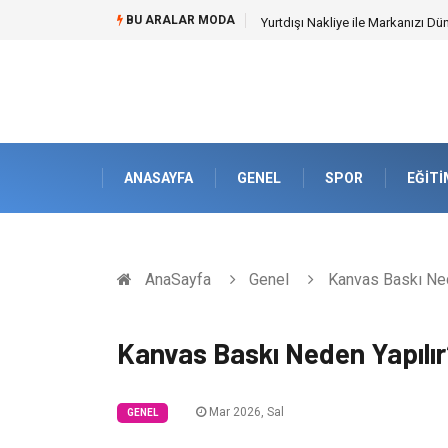
BU ARALAR MODA
Yurtdışı Nakliye ile Markanızı Dü
ANASAYFA
GENEL
SPOR
EĞITI
AnaSayfa
Genel
Kanvas Baskı Ned
Kanvas Baskı Neden Yapılı
Mar 2026, Sal
GENEL