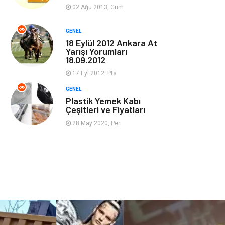
Güzellik & Bakım
Magazin Dünyası
02 Ağu 2013, Cum
Organizasyon
Emlak
GENEL
18 Eylül 2012 Ankara At
Yarışı Yorumları
Hizmet
Otomotiv
18.09.2012
17 Eyl 2012, Pts
Aksesuar
Bebek Giyim
GENEL
Plastik Yemek Kabı
Çeşitleri ve Fiyatları
28 May 2020, Per