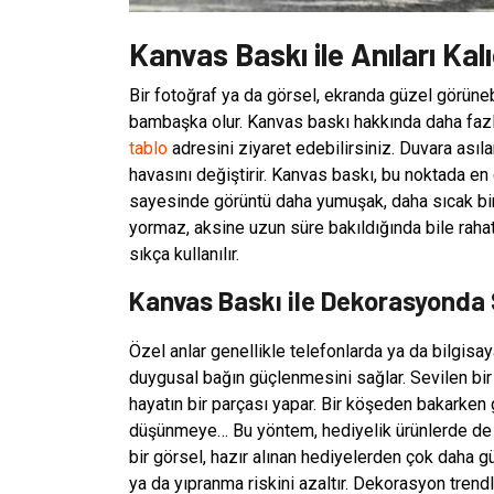
Kanvas Baskı ile Anıları Kal
Bir fotoğraf ya da görsel, ekranda güzel görüneb
bambaşka olur. Kanvas baskı hakkında daha fazl
tablo
adresini ziyaret edebilirsiniz. Duvara ası
havasını değiştirir. Kanvas baskı, bu noktada e
sayesinde görüntü daha yumuşak, daha sıcak bir 
yormaz, aksine uzun süre bakıldığında bile rah
sıkça kullanılır.
Kanvas Baskı ile Dekorasyonda 
Özel anlar genellikle telefonlarda ya da bilgisaya
duygusal bağın güçlenmesini sağlar. Sevilen bir 
hayatın bir parçası yapar. Bir köşeden bakarke
düşünmeye… Bu yöntem, hediyelik ürünlerde de sık
bir görsel, hazır alınan hediyelerden çok daha g
ya da yıpranma riskini azaltır. Dekorasyon tren