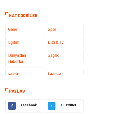
KATEGORILER
Genel
Spor
Eğitim
Dizi & Tv
Dünya'dan
Sağlık
Haberler
Müzik
İnternet
Ülkemizden
Politika & Siyaset
PAYLAŞ
Haberler
Facebook
X / Twitter
Teknoloji
Kültür ve Sanat
X