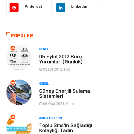
Akıllı Telefon
Yaşam
Pinterest
Linkedin
Soru-Cevap
Biyografi, Kimdir?
POPÜLER
Ekonomi
Sinema
GENEL
Elektrik Elektronik
Giyim
05 Eylül 2012 Burç
Yorumları (Günlük)
Tanıtıcı Reklam
Alışveriş
02 Eyl 2012, Paz
Hukuk
Gıda
GENEL
Güneş Enerjili Sulama
Sistemleri
Dekorasyon
Tatil
06 Oca 2023, Cum
Makine
Bilgisayar &
AKILLI TELEFON
Yazılım
Toplu Sms'in Sağladığı
Kolaylığı Tadın