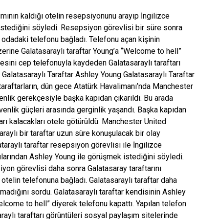
ımının kaldığı otelin resepsiyonunu arayıp İngilizce
tediğini söyledi. Resepsiyon görevlisi bir süre sonra
ı odadaki telefonu bağladı. Telefonu açan kişinin
rine Galatasaraylı taraftar Young’a “Welcome to hell”
esini cep telefonuyla kaydeden Galatasaraylı taraftarı
 Galatasaraylı Taraftar Ashley Young Galatasaraylı Taraftar
taraftarların, dün gece Atatürk Havalimanı’nda Manchester
enlik gerekçesiyle başka kapıdan çıkarıldı. Bu arada
güvenlik güçleri arasında gerginlik yaşandı. Başka kapıdan
arı kalacakları otele götürüldü. Manchester United
araylı bir taraftar uzun süre konuşulacak bir olay
araylı taraftar resepsiyon görevlisi ile İngilizce
larından Ashley Young ile görüşmek istediğini söyledi.
iyon görevlisi daha sonra Galatasaray taraftarını
otelin telefonuna bağladı. Galatasaraylı taraftar daha
madığını sordu. Galatasaraylı taraftar kendisinin Ashley
come to hell” diyerek telefonu kapattı. Yapılan telefon
ylı taraftarı görüntüleri sosyal paylaşım sitelerinde