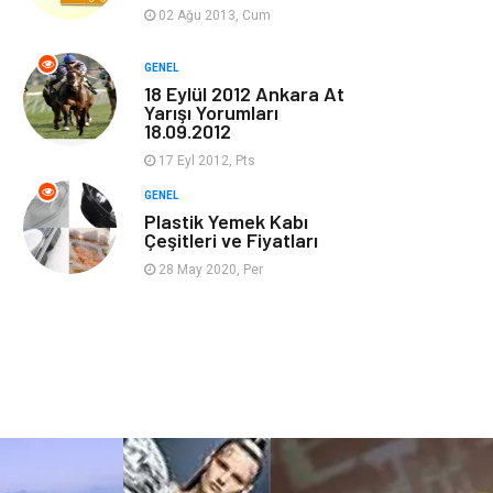
Güzellik & Bakım
Magazin Dünyası
02 Ağu 2013, Cum
Organizasyon
Emlak
GENEL
18 Eylül 2012 Ankara At
Yarışı Yorumları
Hizmet
Otomotiv
18.09.2012
17 Eyl 2012, Pts
Aksesuar
Bebek Giyim
GENEL
Plastik Yemek Kabı
Çeşitleri ve Fiyatları
28 May 2020, Per