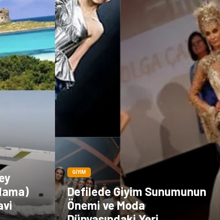
GIYIM
ey
alama)
Defilede Giyim Sunumunun
avi
Önemi ve Moda
Dünyasındaki Yeri