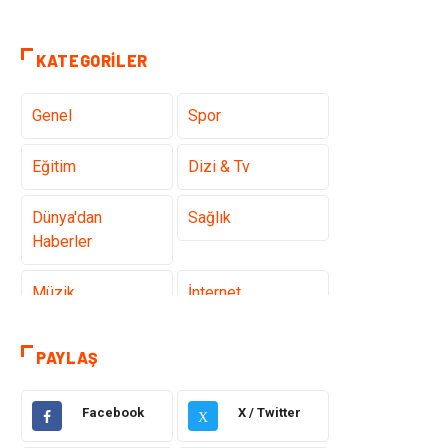
KATEGORILER
Genel
Spor
Eğitim
Dizi & Tv
Dünya'dan
Sağlık
Haberler
Müzik
İnternet
Ülkemizden
Politika & Siyaset
PAYLAŞ
Haberler
Facebook
X / Twitter
Teknoloji
Kültür ve Sanat
X