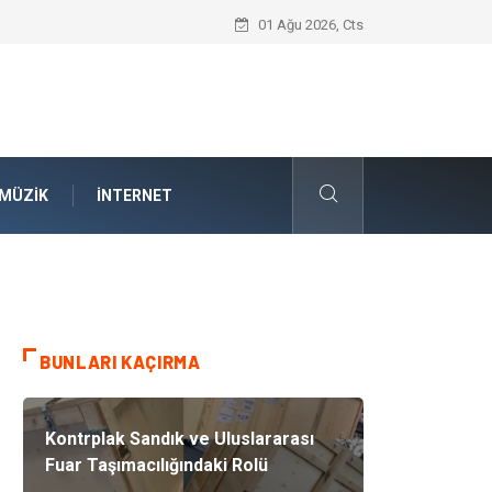
İnternetsiz Bir Gün Nedir ve Neden Önem
01 Ağu 2026, Cts
MÜZIK
İNTERNET
BUNLARI KAÇIRMA
Kontrplak Sandık ve Uluslararası
Fuar Taşımacılığındaki Rolü