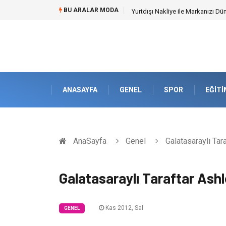
BU ARALAR MODA
Yurtdışı Nakliye ile Markanızı Dü
ANASAYFA
GENEL
SPOR
EĞITI
AnaSayfa
Genel
Galatasaraylı Tar
Galatasaraylı Taraftar Ash
Kas 2012, Sal
GENEL