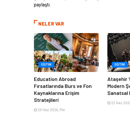
paylaştı.
NELER VAR
EĞITIM
EĞITIM
Education Abroad
Ataşehir 
Fırsatlarında Burs ve Fon
Modern Ş
Kaynaklarına Erişim
Sanatsal 
Stratejileri
22 Haz 2026
25 Haz 2026, Per