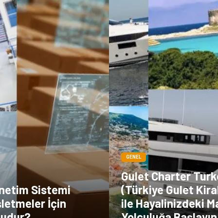
GENEL
Gulet Charter Turk
netim Sistemi
(Türkiye Gulet Kir
letmeler İçin
ile Hayalinizdeki M
Mudur?
Yolculuğa Başlayın