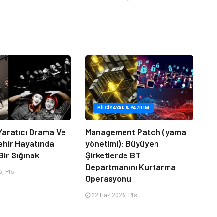
BILGISAYAR & YAZILIM
Yaratıcı Drama Ve
Management Patch (yama
ehir Hayatında
yönetimi): Büyüyen
Bir Sığınak
Şirketlerde BT
Departmanını Kurtarma
, Pts
Operasyonu
22 Haz 2026, Pts