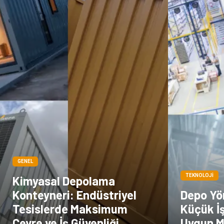
GENEL
TEKNOLOJI
Kimyasal Depolama
Konteyneri: Endüstriyel
Depo Yö
Tesislerde Maksimum
Küçük İş
Çevre ve İş Güvenliği
Uygun 