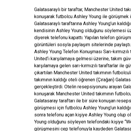
Galatasaraylı bir taraftar, Manchester United tak
konuşarak futbolcu Ashley Young ile görüşmek is
Galatasaraylı taraftarına Ashley Young’un kaldığ
kendisinin Ashley Young olduğunu söylemesi üze
diyerek telefonu kapattı. Yapılan telefon görüşm
görüntüleri sosyla paylaşım sitelerinde paylaştı.
Ashley Young Telefon Konuşması Sarı-kırmızılı 
United‘ı karşılamaya gelmesi üzerine, takım güv
karşılamaya gelen sarı-kırmızılı taraftarlar ile 
çıkartılan Manchester United takımının futbolcul
takımının kaldığı oteli öğrenen (Çırağan) Galatas
gerçekleştirdi. Otelin resepsiyonunu arayan Galat
konuşarak Manchester United takımının futbolcu
Galatasaray taraftarı ile bir süre konuşan reseps
görüşmesi için futbolcu Ashley Young’un kaldığı 
sonra telefonu açan kişiye Ashley Young olup ol
Young olduğunu söyleyen telefondaki kişiye “Wel
görüşmesini cep telefonuyla kaydeden Galatasara