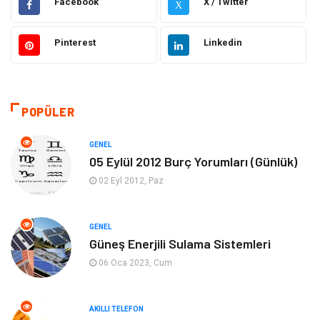
Facebook
X / Twitter
X
Ülkemizden Haberler
Politika & Siyaset
Pinterest
Linkedin
Teknoloji
Kültür ve Sanat
Akıllı Telefon
Yaşam
POPÜLER
Soru-Cevap
Biyografi, Kimdir?
GENEL
05 Eylül 2012 Burç Yorumları (Günlük)
Ekonomi
Sinema
02 Eyl 2012, Paz
Elektrik Elektronik
Giyim
GENEL
Güneş Enerjili Sulama Sistemleri
Tanıtıcı Reklam
Alışveriş
06 Oca 2023, Cum
Hukuk
Gıda
AKILLI TELEFON