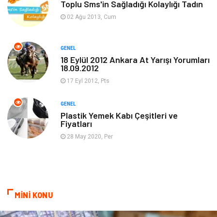
Dekorasyon
Tatil
Toplu Sms'in Sağladığı Kolaylığı Tadın
02 Ağu 2013, Cum
Makine
Bilgisayar & Yazılım
GENEL
Güzellik & Bakım
Magazin Dünyası
18 Eylül 2012 Ankara At Yarışı Yorumları
18.09.2012
Organizasyon
Emlak
17 Eyl 2012, Pts
Hizmet
Otomotiv
GENEL
Plastik Yemek Kabı Çeşitleri ve
Fiyatları
Aksesuar
Bebek Giyim
28 May 2020, Per
MİNİ KONU