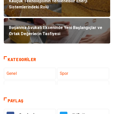
Kauçuk Teknolojisinin Yenilenebilir Enerji
Sistemlerindeki Rolü
Boşanma Avukatı Ekseninde Yeni Başlangıçlar ve
Ortak Değerlerin Tasfiyesi
KATEGORILER
Genel
Spor
Eğitim
Dizi & Tv
Dünya'dan Haberler
Sağlık
PAYLAŞ
Müzik
İnternet