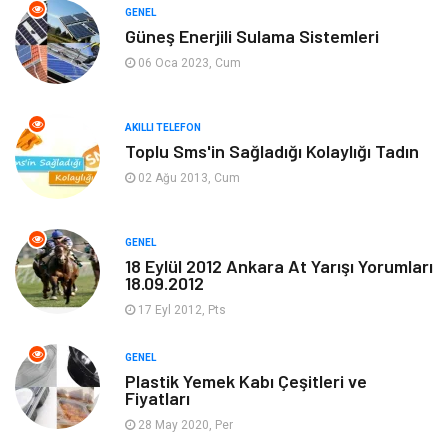
GENEL
Güneş Enerjili Sulama Sistemleri
Tanıtıcı Reklam
Alışveriş
06 Oca 2023, Cum
Hukuk
Gıda
AKILLI TELEFON
Dekorasyon
Tatil
Toplu Sms'in Sağladığı Kolaylığı Tadın
02 Ağu 2013, Cum
Makine
Bilgisayar & Yazılım
GENEL
Güzellik & Bakım
Magazin Dünyası
18 Eylül 2012 Ankara At Yarışı Yorumları
18.09.2012
Organizasyon
Emlak
17 Eyl 2012, Pts
Hizmet
Otomotiv
GENEL
Plastik Yemek Kabı Çeşitleri ve
Fiyatları
Aksesuar
Bebek Giyim
28 May 2020, Per