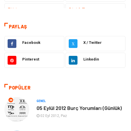
Eğitim
Dizi & Tv
Dünya'dan Haberler
Sağlık
PAYLAŞ
Müzik
İnternet
Facebook
X / Twitter
X
Ülkemizden Haberler
Politika & Siyaset
Pinterest
Linkedin
Teknoloji
Kültür ve Sanat
Akıllı Telefon
Yaşam
POPÜLER
Soru-Cevap
Biyografi, Kimdir?
GENEL
05 Eylül 2012 Burç Yorumları (Günlük)
Ekonomi
Sinema
02 Eyl 2012, Paz
Elektrik Elektronik
Giyim