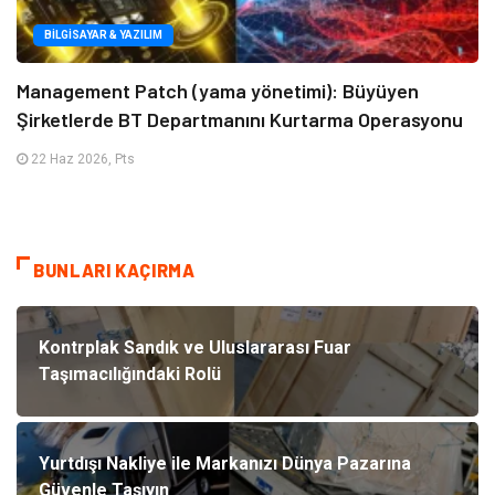
BILGISAYAR & YAZILIM
Management Patch (yama yönetimi): Büyüyen
Şirketlerde BT Departmanını Kurtarma Operasyonu
22 Haz 2026, Pts
BUNLARI KAÇIRMA
Kontrplak Sandık ve Uluslararası Fuar
Taşımacılığındaki Rolü
Yurtdışı Nakliye ile Markanızı Dünya Pazarına
Güvenle Taşıyın