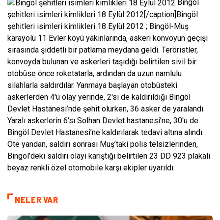
Bingöl
şehitleri isimleri kimlikleri 18 Eylül 2012[/caption]Bingöl
şehitleri isimleri kimlikleri 18 Eylül 2012 ; Bingöl-Muş
karayolu 11 Evler köyü yakınlarında, askeri konvoyun geçişi
sırasında şiddetli bir patlama meydana geldi. Teröristler,
konvoyda bulunan ve askerleri taşıdığı belirtilen sivil bir
otobüse önce roketatarla, ardından da uzun namlulu
silahlarla saldırdılar. Yanmaya başlayan otobüsteki
askerlerden 4′ü olay yerinde, 2′si de kaldırıldığı Bingöl
Devlet Hastanesi’nde şehit olurken, 36 asker de yaralandı.
Yaralı askerlerin 6′sı Solhan Devlet hastanesi’ne, 30′u de
Bingöl Devlet Hastanesi’ne kaldırılarak tedavi altına alındı.
Öte yandan, saldırı sonrası Muş’taki polis telsizlerinden,
Bingöl’deki saldırı olayı karıştığı belirtilen 23 DD 923 plakalı
beyaz renkli özel otomobile karşı ekipler uyarıldı.
NELER VAR