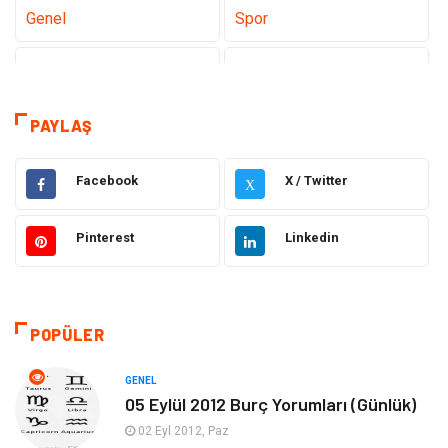
Genel
Spor
Eğitim
Dizi & Tv
Dünya'dan Haberler
Sağlık
PAYLAŞ
Müzik
İnternet
Facebook
X / Twitter
X
Ülkemizden Haberler
Politika & Siyaset
Pinterest
Linkedin
Teknoloji
Kültür ve Sanat
Akıllı Telefon
Yaşam
POPÜLER
Soru-Cevap
Biyografi, Kimdir?
GENEL
05 Eylül 2012 Burç Yorumları (Günlük)
Ekonomi
Sinema
02 Eyl 2012, Paz