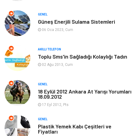
Elektrik Elektronik
Giyim
GENEL
Güneş Enerjili Sulama Sistemleri
Tanıtıcı Reklam
Alışveriş
06 Oca 2023, Cum
Hukuk
Gıda
AKILLI TELEFON
Dekorasyon
Tatil
Toplu Sms'in Sağladığı Kolaylığı Tadın
02 Ağu 2013, Cum
Makine
Bilgisayar & Yazılım
GENEL
Güzellik & Bakım
Magazin Dünyası
18 Eylül 2012 Ankara At Yarışı Yorumları
18.09.2012
Organizasyon
Emlak
17 Eyl 2012, Pts
Hizmet
Otomotiv
GENEL
Plastik Yemek Kabı Çeşitleri ve
Fiyatları
Aksesuar
Bebek Giyim