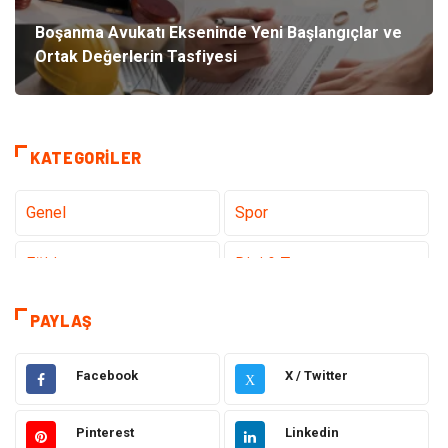
Boşanma Avukatı Ekseninde Yeni Başlangıçlar ve
Ortak Değerlerin Tasfiyesi
KATEGORILER
Genel
Spor
Eğitim
Dizi & Tv
Dünya'dan Haberler
Sağlık
PAYLAŞ
Müzik
İnternet
Facebook
X / Twitter
X
Ülkemizden Haberler
Politika & Siyaset
Pinterest
Linkedin