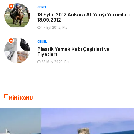
GENEL
Güzellik & Bakım
Magazin Dünyası
18 Eylül 2012 Ankara At Yarışı Yorumları
18.09.2012
Organizasyon
Emlak
17 Eyl 2012, Pts
Hizmet
Otomotiv
GENEL
Plastik Yemek Kabı Çeşitleri ve
Fiyatları
Aksesuar
Bebek Giyim
28 May 2020, Per
MİNİ KONU