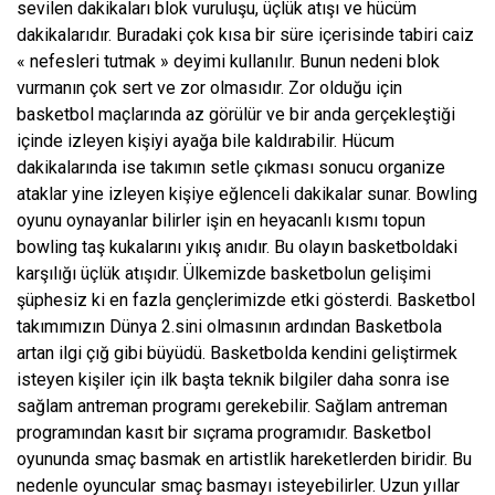
sevilen dakikaları blok vuruluşu, üçlük atışı ve hücüm
dakikalarıdır. Buradaki çok kısa bir süre içerisinde tabiri caiz
« nefesleri tutmak » deyimi kullanılır. Bunun nedeni blok
vurmanın çok sert ve zor olmasıdır. Zor olduğu için
basketbol maçlarında az görülür ve bir anda gerçekleştiği
içinde izleyen kişiyi ayağa bile kaldırabilir. Hücum
dakikalarında ise takımın setle çıkması sonucu organize
ataklar yine izleyen kişiye eğlenceli dakikalar sunar. Bowling
oyunu oynayanlar bilirler işin en heyacanlı kısmı topun
bowling taş kukalarını yıkış anıdır. Bu olayın basketboldaki
karşılığı üçlük atışıdır. Ülkemizde basketbolun gelişimi
şüphesiz ki en fazla gençlerimizde etki gösterdi. Basketbol
takımımızın Dünya 2.sini olmasının ardından Basketbola
artan ilgi çığ gibi büyüdü. Basketbolda kendini geliştirmek
isteyen kişiler için ilk başta teknik bilgiler daha sonra ise
sağlam antreman programı gerekebilir. Sağlam antreman
programından kasıt bir sıçrama programıdır. Basketbol
oyununda smaç basmak en artistlik hareketlerden biridir. Bu
nedenle oyuncular smaç basmayı isteyebilirler. Uzun yıllar