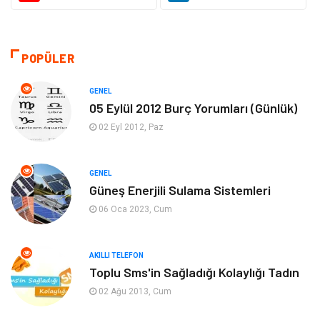
Teknoloji
Kültür ve Sanat
Akıllı Telefon
Yaşam
POPÜLER
Soru-Cevap
Biyografi, Kimdir?
GENEL
05 Eylül 2012 Burç Yorumları (Günlük)
Ekonomi
Sinema
02 Eyl 2012, Paz
Elektrik Elektronik
Giyim
GENEL
Güneş Enerjili Sulama Sistemleri
Tanıtıcı Reklam
Alışveriş
06 Oca 2023, Cum
Hukuk
Gıda
AKILLI TELEFON
Dekorasyon
Tatil
Toplu Sms'in Sağladığı Kolaylığı Tadın
02 Ağu 2013, Cum
Makine
Bilgisayar & Yazılım