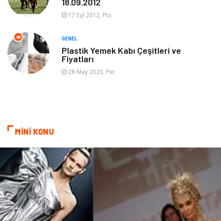
18.09.2012
Organizasyon
Emlak
17 Eyl 2012, Pts
Hizmet
Otomotiv
GENEL
Plastik Yemek Kabı Çeşitleri ve
Fiyatları
Aksesuar
Bebek Giyim
28 May 2020, Per
MİNİ KONU