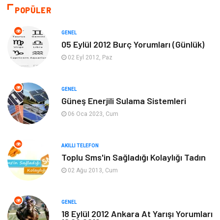
Akıllı Telefon
Yaşam
POPÜLER
Soru-Cevap
Biyografi, Kimdir?
GENEL
05 Eylül 2012 Burç Yorumları (Günlük)
Ekonomi
Sinema
02 Eyl 2012, Paz
Elektrik Elektronik
Giyim
GENEL
Güneş Enerjili Sulama Sistemleri
Tanıtıcı Reklam
Alışveriş
06 Oca 2023, Cum
Hukuk
Gıda
AKILLI TELEFON
Dekorasyon
Tatil
Toplu Sms'in Sağladığı Kolaylığı Tadın
02 Ağu 2013, Cum
Makine
Bilgisayar & Yazılım
GENEL
Güzellik & Bakım
Magazin Dünyası
18 Eylül 2012 Ankara At Yarışı Yorumları