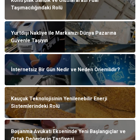
Kontrplak Sandık ve Uluslararası Fuar
Taşımacılığındaki Rolü
Yurtdışı Nakliye ile Markanızı Dünya Pazarına
Güvenle Taşıyın
İnternetsiz Bir Gün Nedir ve Neden Önemlidir?
Kauçuk Teknolojisinin Yenilenebilir Enerji
Sistemlerindeki Rolü
Boşanma Avukatı Ekseninde Yeni Başlangıçlar ve
Ortak Değerlerin Tasfiyesi