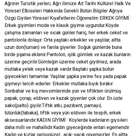
Ağrının Turistik yerleri, Ağrı İlimize Ait Tarihi Kültürel Halk Ve
Yöresel Elbiseleri Hakkında Gerekli Bütün Bilgiler Ağrıya
Özgü Giyilen Yöresel Kıyafetlerini Öğrenelim ERKEK GİYİMİ :
Erkek giyimleri moda ve klasik giyime uygundur.Köyde
çalışma zamanları ve sıcak günler hariç, her erkek ceket ve
pantolonla dolaşır. Orta yaştaki erkekler ve yaşlılar, altta
uzun don(tuman) ve fanila giyerler. Soğuk günlerde buna
birde pijama eklenir.Pantolon, işlik gömlek ve kazak bunların
üzerine geçirilir.Gömleğin üzerine ceket giyilmez, arada
mutlaka yelek veya kazak vardır.Baştaki şapka bütün
giyecekleri tamamlar. Yaşlılar şapka yerine fes yada papak
giymeyi tercih ederler. Erkekler mutlaka bıyık bırakır.
Sonbahar ve kış mevsimlerinde yün ve tiftikten örülmüş
papak, çorap, eldiven ve kazak giyenler çok olur. En üste
sako(palto) giyilir.Tiftik atkı, pazıbent, pamayıl,
tütünlük(tabaka); tiftik veya yün eldiven ile tespih, erkek
aksesuarlarıdır.KADIN GİYİMİ : Köylerde kadınların giysileri
daha milli ve mahallidir.Kadın giyeceğinde entari egemendir
Kadın ve kızlar gelişigüzel , açık-saçık giyemezler. En altta