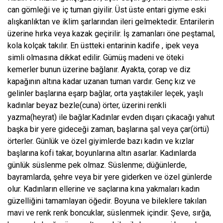
can gömleği ve iç tuman giyilir. Üst üste entari giyme eski
alışkanlıktan ve iklim şarlarından ileri gelmektedir. Entarilerin
üzerine hırka veya kazak geçirilir. İş zamanları öne peştamal,
kola kolçak takılır. En üstteki entarinin kadife , ipek veya
simli olmasına dikkat edilir. Gümüş madeni ve öteki
kemerler bunun üzerine bağlanır. Ayakta, çorap ve diz
kapağının altına kadar uzanan tuman vardır. Genç kız ve
gelinler başlarına eşarp bağlar, orta yaştakiler leçek, yaşlı
kadınlar beyaz bezle(cuna) örter, üzerini renkli
yazma(heyrat) ile bağlar.Kadınlar evden dışarı çıkacağı yahut
başka bir yere gideceği zaman, başlarına şal veya çar(örtü)
örterler. Günlük ve özel giyimlerde bazı kadın ve kızlar
başlarına kofi takar, boyunlarına altın asarlar. Kadınlarda
günlük süslenme pek olmaz. Süslenme; düğünlerde,
bayramlarda, şehre veya bir yere giderken ve özel günlerde
olur. Kadınların ellerine ve saçlarına kına yakmaları kadın
güzelliğini tamamlayan öğedir. Boyuna ve bileklere takılan
mavi ve renk renk boncuklar, süslenmek içindir. Şeve, sırğa,