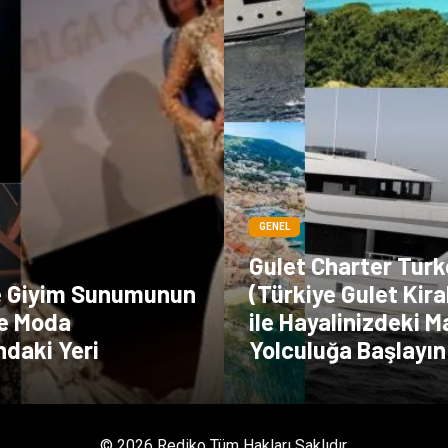
GENEL
Gulet Charter Turk
e Giyim Sunumunun
(Türkiye Gulet Kir
e Moda
ile Hayalinizdeki M
ndaki Yeri
Yolculuğa Başlayın
© 2026 Rediko Tüm Hakları Saklıdır.