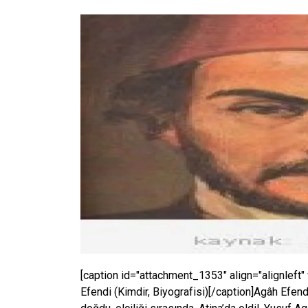
[caption id="attachment_1353" align="alignleft"
Efendi (Kimdir, Biyografisi)[/caption]Agâh Efen