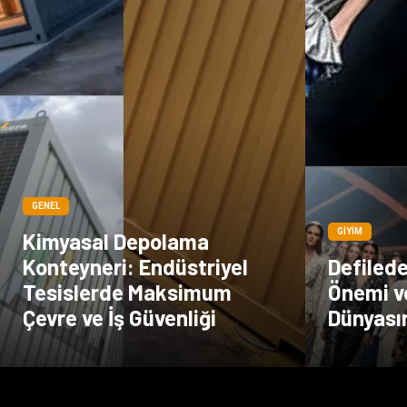
GENEL
GIYIM
Kimyasal Depolama
Konteyneri: Endüstriyel
Defiled
Tesislerde Maksimum
Önemi v
Çevre ve İş Güvenliği
Dünyası