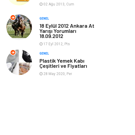
Güzellik & Bakım
Magazin Dünyası
02 Ağu 2013, Cum
Organizasyon
Emlak
GENEL
18 Eylül 2012 Ankara At
Yarışı Yorumları
Hizmet
Otomotiv
18.09.2012
17 Eyl 2012, Pts
Aksesuar
Bebek Giyim
GENEL
Plastik Yemek Kabı
Çeşitleri ve Fiyatları
28 May 2020, Per