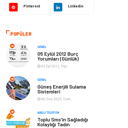
Akıllı Telefon
Yaşam
Pinterest
Linkedin
Soru-Cevap
Biyografi, Kimdir?
POPÜLER
Ekonomi
Sinema
GENEL
Elektrik Elektronik
Giyim
05 Eylül 2012 Burç
Yorumları (Günlük)
Tanıtıcı Reklam
Alışveriş
02 Eyl 2012, Paz
Hukuk
Gıda
GENEL
Güneş Enerjili Sulama
Sistemleri
Dekorasyon
Tatil
06 Oca 2023, Cum
Makine
Bilgisayar &
AKILLI TELEFON
Yazılım
Toplu Sms'in Sağladığı
Kolaylığı Tadın