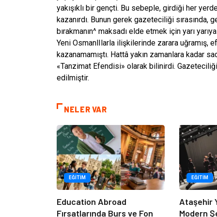
yakışıklı bir gençti. Bu sebeple, girdiği her yer
kazanırdı. Bunun gerek gazeteciliği sırasında, ge
bırakmanın^ maksadı elde etmek için yarı yarıya
Yeni OsmanlIlarla ilişkilerinde zarara uğramış,
kazanamamıştı. Hattâ yakın zamanlara kadar sa
«Tanzimat Efendisi» olarak bilinirdi. Gazeteciliğ
edilmiştir.
NELER VAR
EĞITIM
EĞITIM
Education Abroad
Ataşehir 
Fırsatlarında Burs ve Fon
Modern Ş