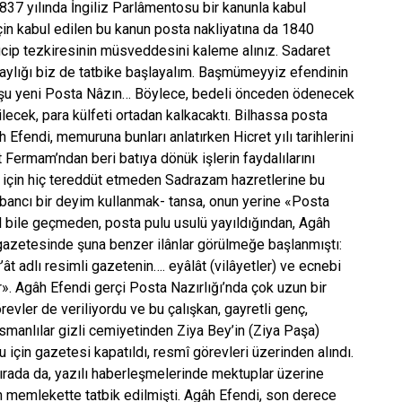
1837 yılında İngiliz Parlâmentosu bir kanunla kabul
için kabul edilen bu kanun posta nakliyatına da 1840
mucip tezkiresinin müsveddesini kaleme alınız. Sadaret
ylığı biz de tatbike başlayalım. Başmümeyyiz efendinin
amdı şu yeni Posta Nâzın… Böylece, bedeli önceden ödenecek
lecek, para külfeti ortadan kalkacaktı. Bilhassa posta
 Efendi, memuruna bunları anlatırken Hicret yılı tarihlerini
 Fermam’ndan beri batıya dönük işlerin faydalılarını
i için hiç tereddüt etmeden Sadrazam hazretlerine bu
 yabancı bir deyim kullanmak- tansa, onun yerine «Posta
l bile geçmeden, posta pulu usulü yayıldığından, Agâh
gazetesinde şuna benzer ilânlar görülmeğe başlanmıştı:
’ât adlı resimli gazetenin…. eyâlât (vilâyetler) ve ecnebi
». Agâh Efendi gerçi Posta Nazırlığı’nda çok uzun bir
vler de veriliyordu ve bu çalışkan, gayretli genç,
smanlılar gizli cemiyetinden Ziya Bey’in (Ziya Paşa)
için gazetesi kapatıldı, resmî görevleri üzerinden alındı.
sırada da, yazılı haberleşmelerinde mektuplar üzerine
dan memlekette tatbik edilmişti. Agâh Efendi, son derece