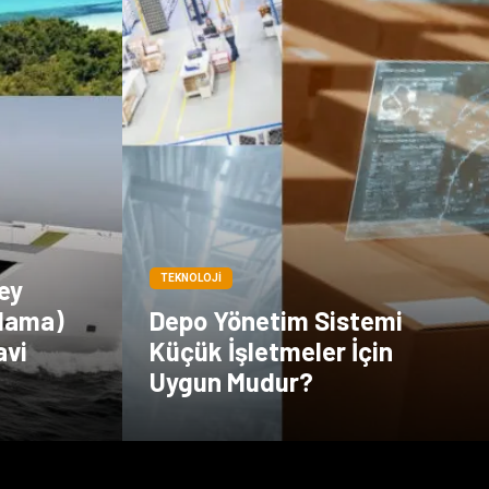
TEKNOLOJI
ey
alama)
Depo Yönetim Sistemi
avi
Küçük İşletmeler İçin
Uygun Mudur?