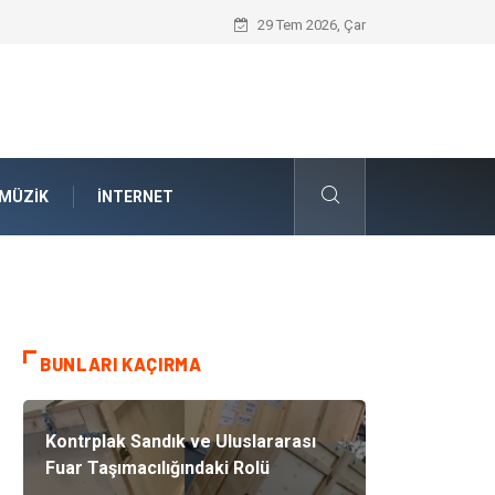
Kauçuk Teknolojisinin Yenilenebilir Ener
29 Tem 2026, Çar
MÜZIK
İNTERNET
BUNLARI KAÇIRMA
Kontrplak Sandık ve Uluslararası
Fuar Taşımacılığındaki Rolü