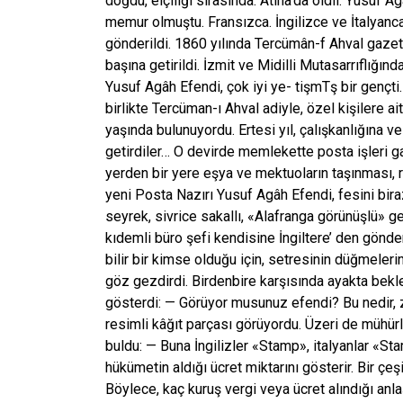
doğdu, elçiliği sırasında. Atina’da oldil. Yusuf A
memur olmuştu. Fransızca. İngilizce ve İtalyanca
gönderildi. 1860 yılında Tercümân-f Ahval gazetes
başına getirildi. İzmit ve Midilli Mutasarrıflığı
Yusuf Agâh Efendi, çok iyi ye- tişmTş bir gençti
birlikte Tercüman-ı Ahval adiyle, özel kişilere 
yaşında bulunuyordu. Ertesi yıl, çalışkanlığına ve
getirdiler… O devirde memlekette posta işleri gay
yerden bir yere eşya ve mektuoların taşınması, r
yeni Posta Nazırı Yusuf Agâh Efendi, fesini bi
seyrek, sivrice sakallı, «Alafranga görünüşlü» 
kıdemli büro şefi kendisine İngiltere’ den gönder
bilir bir kimse olduğu için, setresinin düğmeler
göz gezdirdi. Birdenbire karşısında ayakta bek
gösterdi: — Görüyor musunuz efendi? Bu nedir, za
resimli kâğıt parçası görüyordu. Üzeri de mühü
buldu: — Buna İngilizler «Stamp», italyanlar «Sta
hükümetin aldığı ücret miktarını gösterir. Bir çeşi
Böylece, kaç kuruş vergi veya ücret alındığı anla