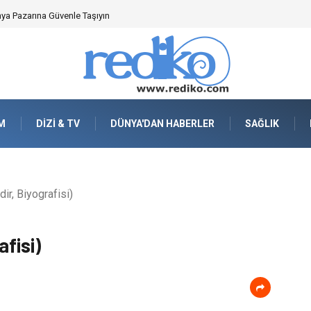
en Önemlidir?
M
DIZI & TV
DÜNYA'DAN HABERLER
SAĞLIK
ir, Biyografisi)
fisi)