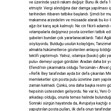
ve üzerinde yazılı rakam değişir. Bunu ilk defa 
etmiştir. Vergi alındığına dair damga yapılması 
tarihinden itibaren tatbike başlandı. Şimdi bir 
makamına arzedelim ve müsaade alarak bu ko-la
ağzı bir karış açık kalmıştı. Ne cin fikirli ad
ıstampalarla değişmez posta ücretleri tatbik edi
şubeleri bundan çok yararlanacaklardı. Tabiî Agâh
söylüyordu. Bulduğu usulün kolaylığını, Tanzimat
almakta hükümetlerce gösterilen anlayışı bildiğ
teklifi yaptırmıştı. Yalnız, ıstampa (baskı) gibi
pulu» demeyi uygun gördüler. Aradan daha bir yı
Efendi’nin çıkarmakta olduğu Tercümân-ı Ahval 
«Refik Bey tarafından ayda bir defa çıkarılan Mir
memleketler için posta pulu ücretine zam yapılır
zaman kalmadı. Çünkü, ona daha başka resmi göre
hepsinin üstesinden geliyordu. Ne var ki, Yeni O
arkadaşı olduğu, onunla temas halinde bulunduğu 
Sonraki sürgün hayatında da, Avrupa’ya kaçtığı 
yapıştırılan posta pulları, ilk defa onun tarafın