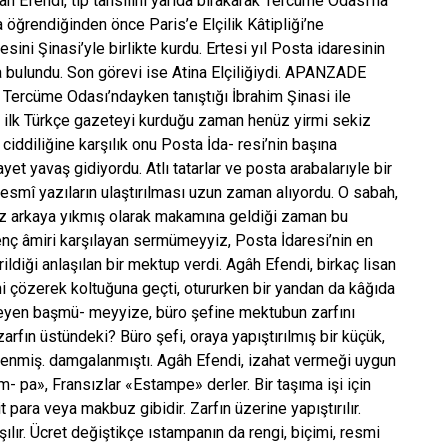
gâh Efendi, tıp tahsilini yarıda bırakarak Tercüme Odası’na
 öğrendiğinden önce Paris’e Elçilik Kâtipliği’ne
ini Şinasi’yle birlikte kurdu. Ertesi yıl Posta idaresinin
nda bulundu. Son görevi ise Atina Elçiliğiydi. APANZADE
. Tercüme Odası’ndayken tanıştığı İbrahim Şinasi ile
ait ilk Türkçe gazeteyi kurduğu zaman henüz yirmi sekiz
 ciddiliğine karşılık onu Posta İda- resi’nin başına
et yavaş gidiyordu. Atlı tatarlar ve posta arabalarıyle bir
esmî yazıların ulaştırılması uzun zaman alıyordu. O sabah,
raz arkaya yıkmış olarak makamına geldiği zaman bu
genç âmiri karşılayan sermümeyyiz, Posta İdaresi’nin en
ildiği anlaşılan bir mektup verdi. Agâh Efendi, birkaç lisan
ini çözerek koltuğuna geçti, otururken bir yandan da kâğıda
leyen başmü- meyyize, büro şefine mektubun zarfını
rfın üstündeki? Büro şefi, oraya yapıştırılmış bir küçük,
rlenmiş. damgalanmıştı. Agâh Efendi, izahat vermeği uygun
m- pa», Fransızlar «Estampe» derler. Bir taşıma işi için
t para veya makbuz gibidir. Zarfın üzerine yapıştırılır.
şılır. Ücret değiştikçe ıstampanın da rengi, biçimi, resmi