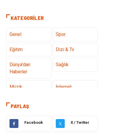
KATEGORILER
Genel
Spor
Eğitim
Dizi & Tv
Dünya'dan
Sağlık
Haberler
Müzik
İnternet
Ülkemizden
Politika & Siyaset
PAYLAŞ
Haberler
Facebook
X / Twitter
Teknoloji
Kültür ve Sanat
X