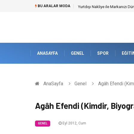
BU ARALAR MODA
İnternetsiz Bir Gün Nedir ve Ned
ANASAYFA
GENEL
SPOR
EĞITI
AnaSayfa
Genel
Agâh Efendi (Kimd
Agâh Efendi (Kimdir, Biyogra
Eyl 2012, Cum
GENEL