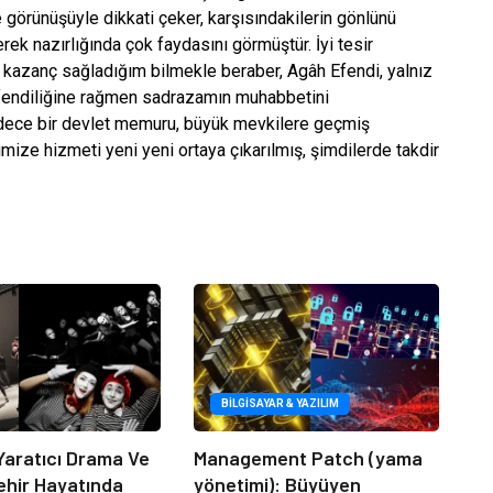
de görünüşüyle dikkati çeker, karşısındakilerin gönlünü
rek nazırlığında çok faydasını görmüştür. İyi tesir
 kazanç sağladığım bilmekle beraber, Agâh Efendi, yalnız
 efendiliğine rağmen sadrazamın muhabbetini
dece bir devlet memuru, büyük mevkilere geçmiş
imize hizmeti yeni yeni ortaya çıkarılmış, şimdilerde takdir
BILGISAYAR & YAZILIM
Yaratıcı Drama Ve
Management Patch (yama
ehir Hayatında
yönetimi): Büyüyen