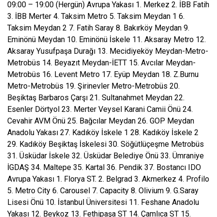
09:00 – 19:00 (Hergün) Avrupa Yakası 1. Merkez 2. İBB Fatih
3. İBB Merter 4. Taksim Metro 5. Taksim Meydan 1 6.
Taksim Meydan 2 7. Fatih Saray 8. Bakırköy Meydan 9.
Eminönü Meydan 10. Eminönü İskele 11. Aksaray Metro 12.
Aksaray Yusufpaşa Durağı 13. Mecidiyeköy Meydan-Metro-
Metrobüs 14. Beyazıt Meydan-İETT 15. Avcılar Meydan-
Metrobüs 16. Levent Metro 17. Eyüp Meydan 18. Z.Burnu
Metro-Metrobüs 19. Şirinevler Metro-Metrobüs 20.
Beşiktaş Barbaros Çarşı 21. Sultanahmet Meydan 22.
Esenler Dörtyol 23. Merter Veysel Karani Camii Önü 24.
Cevahir AVM Önü 25. Bağcılar Meydan 26. GOP Meydan
Anadolu Yakası 27. Kadıköy İskele 1 28. Kadıköy İskele 2
29. Kadıköy Beşiktaş İskelesi 30. Söğütlüçeşme Metrobüs
31. Üsküdar İskele 32. Üsküdar Belediye Önü 33. Ümraniye
İGDAŞ 34. Maltepe 35. Kartal 36. Pendik 37. Bostancı IDO
Avrupa Yakası 1. Florya ST. 2. Belgrad 3. Akmerkez 4. Profilo
5. Metro City 6. Carousel 7. Capacity 8. Olivium 9. G.Saray
Lisesi Önü 10. İstanbul Üniversitesi 11. Feshane Anadolu
Yakası 12. Beykoz 13. Fethipaşa ST 14. Çamlıca ST 15.