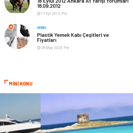
18 Eylül 2012 Ankara At Yarışı Yorumları
18.09.2012
Organizasyon
Emlak
17 Eyl 2012, Pts
Hizmet
Otomotiv
GENEL
Plastik Yemek Kabı Çeşitleri ve
Fiyatları
Aksesuar
Bebek Giyim
28 May 2020, Per
MİNİ KONU