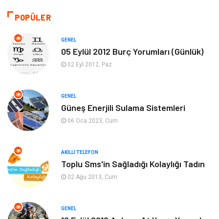
Akıllı Telefon
Yaşam
POPÜLER
Soru-Cevap
Biyografi, Kimdir?
GENEL
05 Eylül 2012 Burç Yorumları (Günlük)
Ekonomi
Sinema
02 Eyl 2012, Paz
Elektrik Elektronik
Giyim
GENEL
Güneş Enerjili Sulama Sistemleri
Tanıtıcı Reklam
Alışveriş
06 Oca 2023, Cum
Hukuk
Gıda
AKILLI TELEFON
Dekorasyon
Tatil
Toplu Sms'in Sağladığı Kolaylığı Tadın
02 Ağu 2013, Cum
Makine
Bilgisayar & Yazılım
GENEL
Güzellik & Bakım
Magazin Dünyası