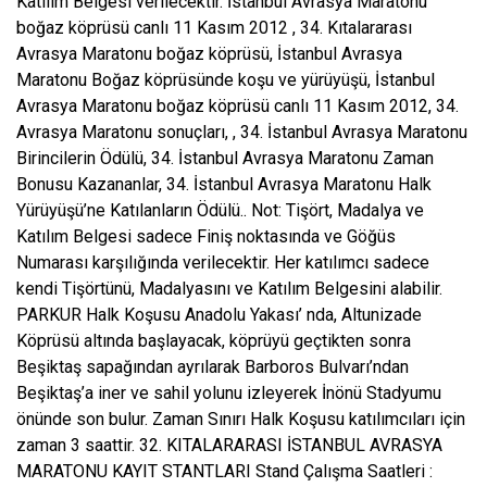
Katılım Belgesi verilecektir. İstanbul Avrasya Maratonu
boğaz köprüsü canlı 11 Kasım 2012 , 34. Kıtalararası
Avrasya Maratonu boğaz köprüsü, İstanbul Avrasya
Maratonu Boğaz köprüsünde koşu ve yürüyüşü, İstanbul
Avrasya Maratonu boğaz köprüsü canlı 11 Kasım 2012, 34.
Avrasya Maratonu sonuçları, , 34. İstanbul Avrasya Maratonu
Birincilerin Ödülü, 34. İstanbul Avrasya Maratonu Zaman
Bonusu Kazananlar, 34. İstanbul Avrasya Maratonu Halk
Yürüyüşü’ne Katılanların Ödülü.. Not: Tişört, Madalya ve
Katılım Belgesi sadece Finiş noktasında ve Göğüs
Numarası karşılığında verilecektir. Her katılımcı sadece
kendi Tişörtünü, Madalyasını ve Katılım Belgesini alabilir.
PARKUR Halk Koşusu Anadolu Yakası’ nda, Altunizade
Köprüsü altında başlayacak, köprüyü geçtikten sonra
Beşiktaş sapağından ayrılarak Barboros Bulvarı’ndan
Beşiktaş’a iner ve sahil yolunu izleyerek İnönü Stadyumu
önünde son bulur. Zaman Sınırı Halk Koşusu katılımcıları için
zaman 3 saattir. 32. KITALARARASI İSTANBUL AVRASYA
MARATONU KAYIT STANTLARI Stand Çalışma Saatleri :