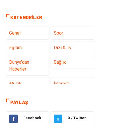
KATEGORILER
Genel
Spor
Eğitim
Dizi & Tv
Dünya'dan
Sağlık
Haberler
Müzik
İnternet
Ülkemizden
Politika & Siyaset
PAYLAŞ
Haberler
Facebook
X / Twitter
Teknoloji
Kültür ve Sanat
X