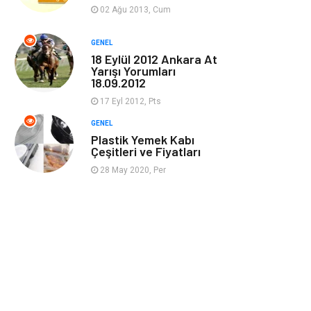
Güzellik & Bakım
Magazin Dünyası
02 Ağu 2013, Cum
Organizasyon
Emlak
GENEL
18 Eylül 2012 Ankara At
Yarışı Yorumları
Hizmet
Otomotiv
18.09.2012
17 Eyl 2012, Pts
Aksesuar
Bebek Giyim
GENEL
Plastik Yemek Kabı
Çeşitleri ve Fiyatları
28 May 2020, Per