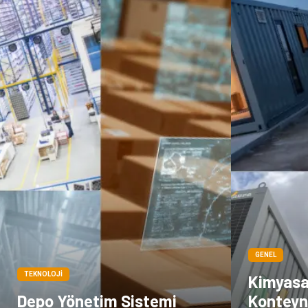
GENEL
TEKNOLOJI
Kimyasa
Depo Yönetim Sistemi
Konteyne