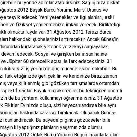
irebilir bu yönde adımlar atabilirsiniz. Sağlığınıza dikkat
31 Ağustos 2012 Başak Burcu Yorumu Mars, Uranüs ve
ye teşvik edecek. Yeni yetenekler ve ilgi alanları, eski
ruhen ve fiziksel yenilenmenize imkân verecek. Birlikteliği
ırlıklı olmakta fayda var. 31 Ağustos 2012 Terazi Burcu
rı hakkındaki şüphelerinizi arttıracaktır. Ancak Güneş’in
r durumdan kurtaracak yetenek ve zekâyı sağlayacak.
e devam edecek. Sosyal ve girişken bir insan haline
ş ve Jüpiter 60 derecelik açısı ile fark edeceksiniz. 31
kilisi sizi iş yerinizde güç mücadelesine sokabilir. Bu
zı fark ettiğinizde geri çekilin ve kendinize biraz zaman
nmış veya kilitlenmiş gibi gözüken tartışmalarda ortamdan
rspektif sağlar. Büyük müzakereciler bu tekniği en önemli
 Sizin de bu yöntemi kullanmayı öğrenmelisiniz. 31 Ağustos
Fikirler Evinizde oluşu, sizi heyecanlandırsa bile aynı
 sonuçları hakkında kararsız bırakacak. Oluşacak Güneş-
izi canlandıracak. Bu sayede çılgınca gözükseler bile
nutmayın ki yaptığınız planların yaşamınızda olumlu
 Ağustos 2012 Oğlak Burcu Yorumu Bugün insanlarla olan