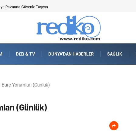
en Önemlidir?
M
DIZI & TV
DÜNYA'DAN HABERLER
SAĞLIK
Burç Yorumları (Günlük)
ları (Günlük)