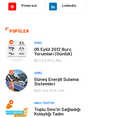
Akıllı Telefon
Yaşam
Pinterest
Linkedin
Soru-Cevap
Biyografi, Kimdir?
POPÜLER
Ekonomi
Sinema
GENEL
Elektrik Elektronik
Giyim
05 Eylül 2012 Burç
Yorumları (Günlük)
Tanıtıcı Reklam
Alışveriş
02 Eyl 2012, Paz
Hukuk
Gıda
GENEL
Güneş Enerjili Sulama
Sistemleri
Dekorasyon
Tatil
06 Oca 2023, Cum
Makine
Bilgisayar &
AKILLI TELEFON
Yazılım
Toplu Sms'in Sağladığı
Kolaylığı Tadın