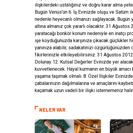
ilişkilerdeki ustalığınız ve doğru karar alma ye
Bugün Venüs’ün 6. İş Evinizde oluşu ve Satürn ile
nedenle heyecanlı olmanızı sağlayacak. Bugün 
altına almanız çok yararlı olacaktır. 31 Ağusto
yaratacağı bonkör konum nedeniyle en inatçı pro
işe koyduğunuzda karşınıza çıkacak güçlükler hi
yanınıza alabilir, sadakatinizi özgürlüğünüzden 
fikirlerinizle etkileyebilirsiniz. 31 Ağustos 20
Dolunay 12. Kutsal Değerler Evinizde yer alaca
kuvvetlenecek. Hayal kurmanın en büyük amacı bi
yaşama taşımak olmalı. 8. Özel İlişkiler Eviniz
çabalarınızın dağılmalarına ve amaçlarını kaybet
kaçamak uzun vadeli bir ilişki istememeniz halind
NELER VAR