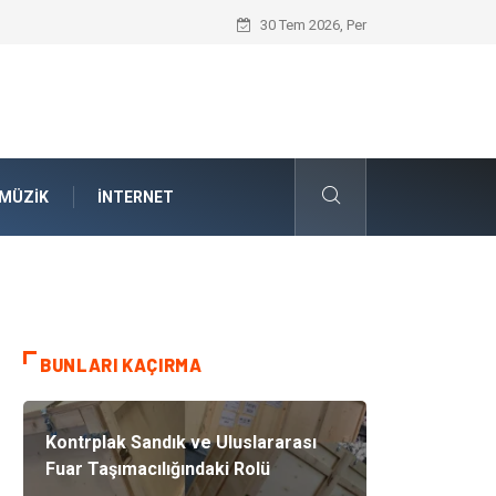
Kauçuk Teknolojisinin Yenilenebilir Ener
30 Tem 2026, Per
MÜZIK
İNTERNET
BUNLARI KAÇIRMA
Kontrplak Sandık ve Uluslararası
Fuar Taşımacılığındaki Rolü