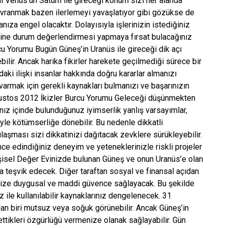
ynı Venüs’ün Satürn ile gireceği konum sizi her alanda
avranmak bazen ilerlemeyi yavaşlatıyor gibi gözükse de
ıza engel olacaktır. Dolayısıyla işlerinizin istediğiniz
ine durum değerlendirmesi yapmaya fırsat bulacağınız
u Yorumu Bugün Güneş’in Uranüs ile gireceği dik açı
bilir. Ancak harika fikirler harekete geçilmediği sürece bir
ki ilişki insanlar hakkında doğru kararlar almanızı
e varmak için gerekli kaynakları bulmanızı ve başarınızın
Ağustos 2012 İkizler Burcu Yorumu Geleceği düşünmekten
ız içinde bulunduğunuz iyimserlik yanlış varsayımlar,
iyle kötümserliğe dönebilir. Bu nedenle dikkatli
ılaşması sizi dikkatinizi dağıtacak zevklere sürükleyebilir.
 edindiğiniz deneyim ve yeteneklerinizle riskli projeler
Kişisel Değer Evinizde bulunan Güneş ve onun Uranüs’e olan
a teşvik edecek. Diğer taraftan sosyal ve finansal açıdan
 size duygusal ve maddi güvence sağlayacak. Bu şekilde
ile kullanılabilir kaynaklarınız dengelenecek. 31
n biri mutsuz veya soğuk görünebilir. Ancak Güneş’in
ettikleri özgürlüğü vermenize olanak sağlayabilir. Gün