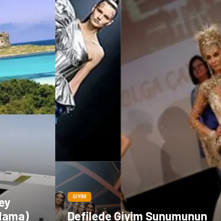
GIYIM
ey
alama)
Defilede Giyim Sunumunun