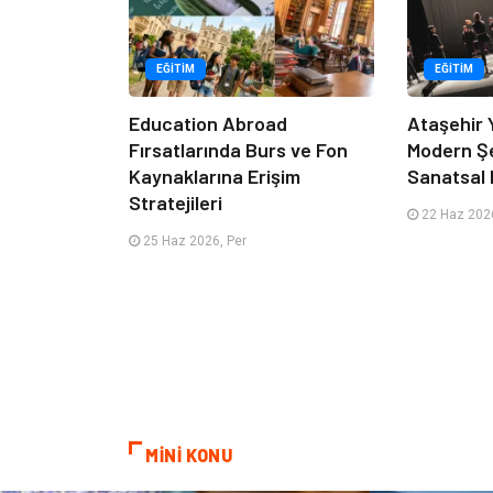
EĞITIM
EĞITIM
Education Abroad
Ataşehir 
Fırsatlarında Burs ve Fon
Modern Ş
Kaynaklarına Erişim
Sanatsal 
Stratejileri
22 Haz 2026
25 Haz 2026, Per
MİNİ KONU