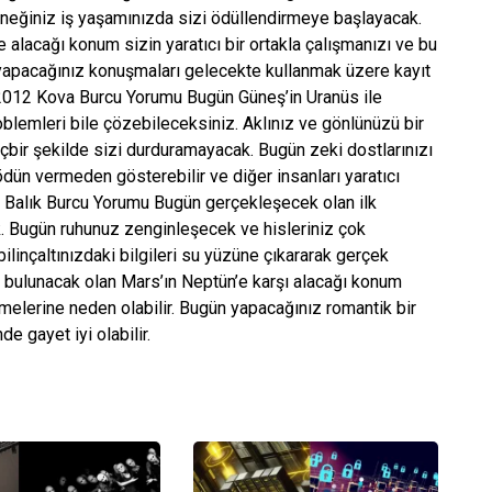
teneğiniz iş yaşamınızda sizi ödüllendirmeye başlayacak.
 alacağı konum sizin yaratıcı bir ortakla çalışmanızı ve bu
yapacağınız konuşmaları gelecekte kullanmak üzere kayıt
s 2012 Kova Burcu Yorumu Bugün Güneş’in Uranüs ile
blemleri bile çözebileceksiniz. Aklınız ve gönlünüzü bir
çbir şekilde sizi durduramayacak. Bugün zeki dostlarınızı
ödün vermeden gösterebilir ve diğer insanları yaratıcı
12 Balık Burcu Yorumu Bugün gerçekleşecek olan ilk
k. Bugün ruhunuz zenginleşecek ve hisleriniz çok
linçaltınızdaki bilgileri su yüzüne çıkararak gerçek
de bulunacak olan Mars’ın Neptün’e karşı alacağı konum
melerine neden olabilir. Bugün yapacağınız romantik bir
e gayet iyi olabilir.