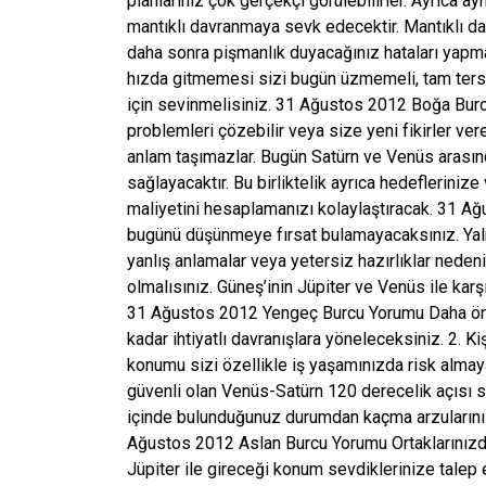
planlarınız çok gerçekçi görülebilirler. Ayrıca a
mantıklı davranmaya sevk edecektir. Mantıklı d
daha sonra pişmanlık duyacağınız hataları yapman
hızda gitmemesi sizi bugün üzmemeli, tam ters
için sevinmelisiniz. 31 Ağustos 2012 Boğa Burc
problemleri çözebilir veya size yeni fikirler vere
anlam taşımazlar. Bugün Satürn ve Venüs arasında
sağlayacaktır. Bu birliktelik ayrıca hedefleriniz
maliyetini hesaplamanızı kolaylaştıracak. 31 
bugünü düşünmeye fırsat bulamayacaksınız. Yaln
yanlış anlamalar veya yetersiz hazırlıklar neden
olmalısınız. Güneş’inin Jüpiter ve Venüs ile karş
31 Ağustos 2012 Yengeç Burcu Yorumu Daha önce
kadar ihtiyatlı davranışlara yöneleceksiniz. 2. 
konumu sizi özellikle iş yaşamınızda risk almay
güvenli olan Venüs-Satürn 120 derecelik açısı
içinde bulunduğunuz durumdan kaçma arzularınız 
Ağustos 2012 Aslan Burcu Yorumu Ortaklarınızda
Jüpiter ile gireceği konum sevdiklerinize talep 