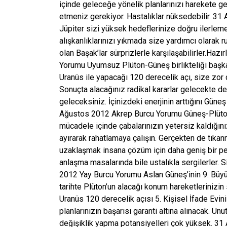
içinde geleceğe yönelik planlarınızı harekete geç
etmeniz gerekiyor. Hastalıklar nüksedebilir. 
Jüpiter sizi yüksek hedeflerinize doğru ilerleme
alışkanlıklarınızı yıkmada size yardımcı olarak 
olan Başak’lar sürprizlerle karşılaşabilirler.Haz
Yorumu Uyumsuz Plüton-Güneş birlikteliği başkala
Uranüs ile yapacağı 120 derecelik açı, size zo
Sonuçta alacağınız radikal kararlar gelecekte d
geleceksiniz. İçinizdeki enerjinin arttığını Güne
Ağustos 2012 Akrep Burcu Yorumu Güneş-Plüton i
mücadele içinde çabalarınızın yetersiz kaldığını
ayırarak rahatlamaya çalışın. Gerçekten de tıka
uzaklaşmak insana çözüm için daha geniş bir pe
anlaşma masalarında bile ustalıkla sergilerler.
2012 Yay Burcu Yorumu Aslan Güneş’inin 9. Büyük 
tarihte Plüton’un alacağı konum hareketlerinizin
Uranüs 120 derecelik açısı 5. Kişisel İfade Evin
planlarınızın başarısı garanti altına alınacak. U
değişiklik yapma potansiyelleri çok yüksek. 31