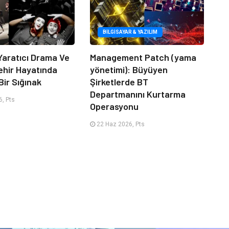
BILGISAYAR & YAZILIM
Yaratıcı Drama Ve
Management Patch (yama
ehir Hayatında
yönetimi): Büyüyen
Bir Sığınak
Şirketlerde BT
Departmanını Kurtarma
, Pts
Operasyonu
22 Haz 2026, Pts