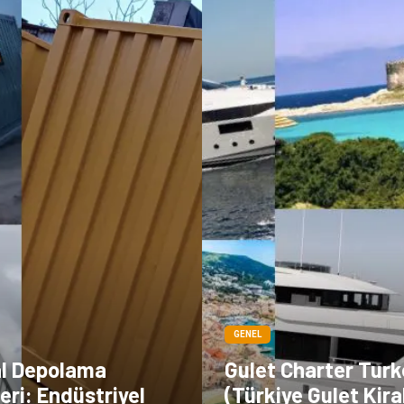
GENEL
l Depolama
Gulet Charter Turk
ri: Endüstriyel
(Türkiye Gulet Kir