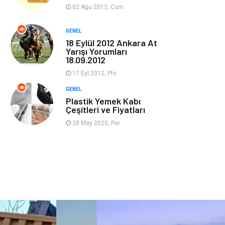
Güzellik & Bakım
Magazin Dünyası
02 Ağu 2013, Cum
Organizasyon
Emlak
GENEL
18 Eylül 2012 Ankara At
Yarışı Yorumları
Hizmet
Otomotiv
18.09.2012
17 Eyl 2012, Pts
Aksesuar
Bebek Giyim
GENEL
Plastik Yemek Kabı
Çeşitleri ve Fiyatları
28 May 2020, Per