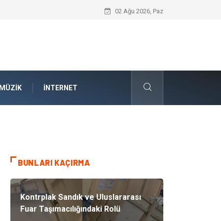
İnternetsiz Bir Gün Nedir ve Neden Önem
02 Ağu 2026, Paz
MÜZIK
İNTERNET
BUNLARI KAÇIRMA
Kontrplak Sandık ve Uluslararası
Fuar Taşımacılığındaki Rolü