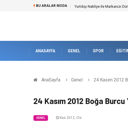
BU ARALAR MODA
Yurtdışı Nakliye ile Markanızı Dü
ANASAYFA
GENEL
SPOR
EĞITI
AnaSayfa
Genel
24 Kasım 2012 B
24 Kasım 2012 Boğa Burcu
Kas 2012, Cts
GENEL