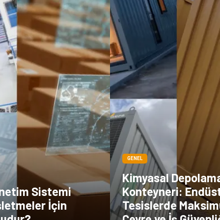
GENEL
Kimyasal Depolam
netim Sistemi
Konteyneri: Endüst
letmeler İçin
Tesislerde Maksi
Mudur?
Çevre ve İş Güvenli