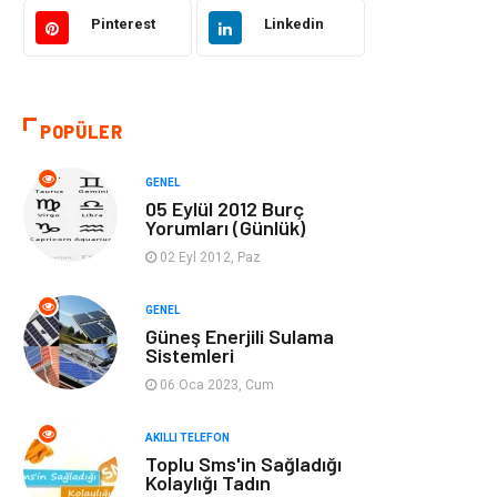
Akıllı Telefon
Yaşam
Pinterest
Linkedin
Soru-Cevap
Biyografi, Kimdir?
POPÜLER
Ekonomi
Sinema
GENEL
Elektrik Elektronik
Giyim
05 Eylül 2012 Burç
Yorumları (Günlük)
Tanıtıcı Reklam
Alışveriş
02 Eyl 2012, Paz
Hukuk
Gıda
GENEL
Güneş Enerjili Sulama
Sistemleri
Dekorasyon
Tatil
06 Oca 2023, Cum
Makine
Bilgisayar &
AKILLI TELEFON
Yazılım
Toplu Sms'in Sağladığı
Kolaylığı Tadın