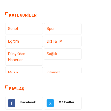
KATEGORILER
Genel
Spor
Eğitim
Dizi & Tv
Dünya'dan
Sağlık
Haberler
Müzik
İnternet
Ülkemizden
Politika & Siyaset
PAYLAŞ
Haberler
Facebook
X / Twitter
Teknoloji
Kültür ve Sanat
X