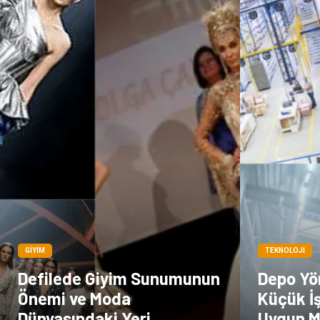
GIYIM
TEKNOLOJI
Defilede Giyim Sunumunun
Depo Yö
Önemi ve Moda
Küçük İş
Dünyasındaki Yeri
Uygun 