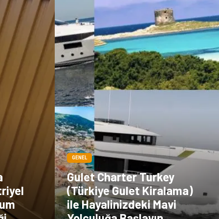
GENEL
a
Gulet Charter Turkey
riyel
(Türkiye Gulet Kiralama)
mum
ile Hayalinizdeki Mavi
ği
Yolculuğa Başlayın