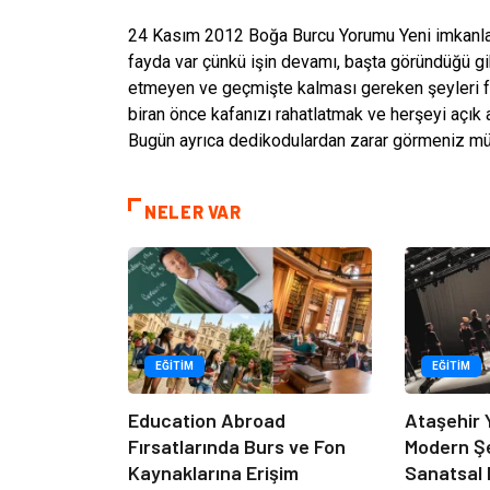
24 Kasım 2012 Boğa Burcu Yorumu Yeni imkanlar
fayda var çünkü işin devamı, başta göründüğü gib
etmeyen ve geçmişte kalması gereken şeyleri f
biran önce kafanızı rahatlatmak ve herşeyi açık
Bugün ayrıca dedikodulardan zarar görmeniz m
NELER VAR
EĞITIM
EĞITIM
Education Abroad
Ataşehir 
Fırsatlarında Burs ve Fon
Modern Ş
Kaynaklarına Erişim
Sanatsal 