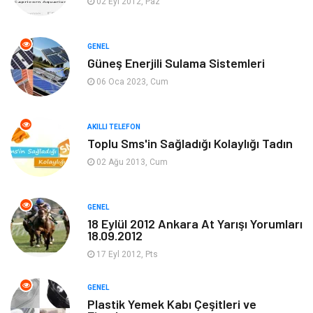
02 Eyl 2012, Paz
Elektrik Elektronik
Giyim
GENEL
Güneş Enerjili Sulama Sistemleri
Tanıtıcı Reklam
Alışveriş
06 Oca 2023, Cum
Hukuk
Gıda
AKILLI TELEFON
Dekorasyon
Tatil
Toplu Sms'in Sağladığı Kolaylığı Tadın
02 Ağu 2013, Cum
Makine
Bilgisayar & Yazılım
GENEL
Güzellik & Bakım
Magazin Dünyası
18 Eylül 2012 Ankara At Yarışı Yorumları
18.09.2012
Organizasyon
Emlak
17 Eyl 2012, Pts
Hizmet
Otomotiv
GENEL
Plastik Yemek Kabı Çeşitleri ve