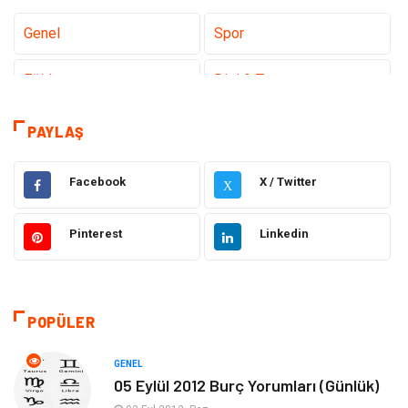
Genel
Spor
Eğitim
Dizi & Tv
Dünya'dan Haberler
Sağlık
PAYLAŞ
Müzik
İnternet
Facebook
X / Twitter
X
Ülkemizden Haberler
Politika & Siyaset
Pinterest
Linkedin
Teknoloji
Kültür ve Sanat
Akıllı Telefon
Yaşam
POPÜLER
Soru-Cevap
Biyografi, Kimdir?
GENEL
05 Eylül 2012 Burç Yorumları (Günlük)
Ekonomi
Sinema