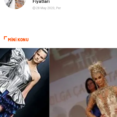
Fiyatları
Aksesuar
Bebek Giyim
28 May 2020, Per
MİNİ KONU