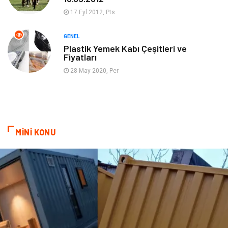
Organizasyon
Emlak
17 Eyl 2012, Pts
Hizmet
Otomotiv
GENEL
Plastik Yemek Kabı Çeşitleri ve
Fiyatları
Aksesuar
Bebek Giyim
28 May 2020, Per
MİNİ KONU