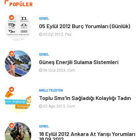
Akıllı Telefon
Yaşam
POPÜLER
Soru-Cevap
Biyografi, Kimdir?
GENEL
05 Eylül 2012 Burç Yorumları (Günlük)
Ekonomi
Sinema
02 Eyl 2012, Paz
Elektrik Elektronik
Giyim
GENEL
Güneş Enerjili Sulama Sistemleri
Tanıtıcı Reklam
Alışveriş
06 Oca 2023, Cum
Hukuk
Gıda
AKILLI TELEFON
Dekorasyon
Tatil
Toplu Sms'in Sağladığı Kolaylığı Tadın
02 Ağu 2013, Cum
Makine
Bilgisayar & Yazılım
GENEL
Güzellik & Bakım
Magazin Dünyası
18 Eylül 2012 Ankara At Yarışı Yorumları
18.09.2012