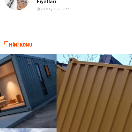
Fiyatları
Aksesuar
Bebek Giyim
28 May 2020, Per
MİNİ KONU