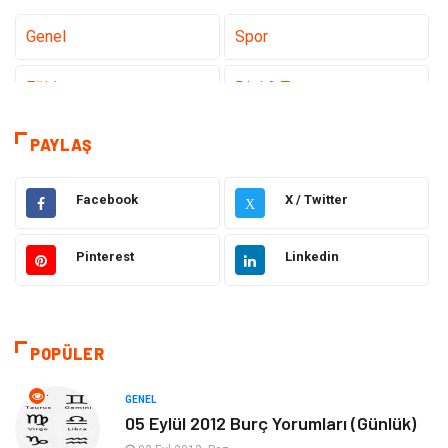
Genel
Spor
Eğitim
Dizi & Tv
Dünya'dan Haberler
Sağlık
PAYLAŞ
Müzik
İnternet
Facebook
X / Twitter
X
Ülkemizden Haberler
Politika & Siyaset
Pinterest
Linkedin
Teknoloji
Kültür ve Sanat
Akıllı Telefon
Yaşam
POPÜLER
Soru-Cevap
Biyografi, Kimdir?
GENEL
05 Eylül 2012 Burç Yorumları (Günlük)
Ekonomi
Sinema