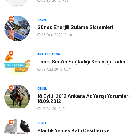
02 Eyl 2012, Paz
Elektrik Elektronik
Giyim
GENEL
Güneş Enerjili Sulama Sistemleri
Tanıtıcı Reklam
Alışveriş
06 Oca 2023, Cum
Hukuk
Gıda
AKILLI TELEFON
Dekorasyon
Tatil
Toplu Sms'in Sağladığı Kolaylığı Tadın
02 Ağu 2013, Cum
Makine
Bilgisayar & Yazılım
GENEL
Güzellik & Bakım
Magazin Dünyası
18 Eylül 2012 Ankara At Yarışı Yorumları
18.09.2012
Organizasyon
Emlak
17 Eyl 2012, Pts
Hizmet
Otomotiv
GENEL
Plastik Yemek Kabı Çeşitleri ve