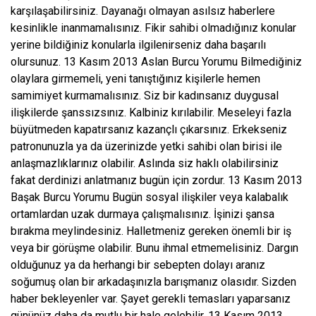
karşılaşabilirsiniz. Dayanağı olmayan asılsız haberlere
kesinlikle inanmamalısınız. Fikir sahibi olmadığınız konular
yerine bildiğiniz konularla ilgilenirseniz daha başarılı
olursunuz. 13 Kasım 2013 Aslan Burcu Yorumu Bilmediğiniz
olaylara girmemeli, yeni tanıştığınız kişilerle hemen
samimiyet kurmamalısınız. Siz bir kadınsanız duygusal
ilişkilerde şanssızsınız. Kalbiniz kırılabilir. Meseleyi fazla
büyütmeden kapatırsanız kazançlı çıkarsınız. Erkekseniz
patronunuzla ya da üzerinizde yetki sahibi olan birisi ile
anlaşmazlıklarınız olabilir. Aslında siz haklı olabilirsiniz
fakat derdinizi anlatmanız bugün için zordur. 13 Kasım 2013
Başak Burcu Yorumu Bugün sosyal ilişkiler veya kalabalık
ortamlardan uzak durmaya çalışmalısınız. İşinizi şansa
bırakma meylindesiniz. Halletmeniz gereken önemli bir iş
veya bir görüşme olabilir. Bunu ihmal etmemelisiniz. Dargın
olduğunuz ya da herhangi bir sebepten dolayı aranız
soğumuş olan bir arkadaşınızla barışmanız olasıdır. Sizden
haber bekleyenler var. Şayet gerekli temasları yaparsanız
gününüz daha da mutlu bir hale gelebilir. 13 Kasım 2013