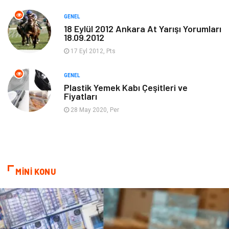
GENEL
Güzellik & Bakım
Magazin Dünyası
18 Eylül 2012 Ankara At Yarışı Yorumları
18.09.2012
Organizasyon
Emlak
17 Eyl 2012, Pts
Hizmet
Otomotiv
GENEL
Plastik Yemek Kabı Çeşitleri ve
Fiyatları
Aksesuar
Bebek Giyim
28 May 2020, Per
MİNİ KONU