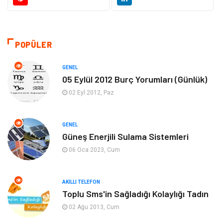
Teknoloji
Kültür ve Sanat
Akıllı Telefon
Yaşam
POPÜLER
Soru-Cevap
Biyografi, Kimdir?
GENEL
05 Eylül 2012 Burç Yorumları (Günlük)
Ekonomi
Sinema
02 Eyl 2012, Paz
Elektrik Elektronik
Giyim
GENEL
Güneş Enerjili Sulama Sistemleri
Tanıtıcı Reklam
Alışveriş
06 Oca 2023, Cum
Hukuk
Gıda
AKILLI TELEFON
Dekorasyon
Tatil
Toplu Sms'in Sağladığı Kolaylığı Tadın
02 Ağu 2013, Cum
Makine
Bilgisayar & Yazılım