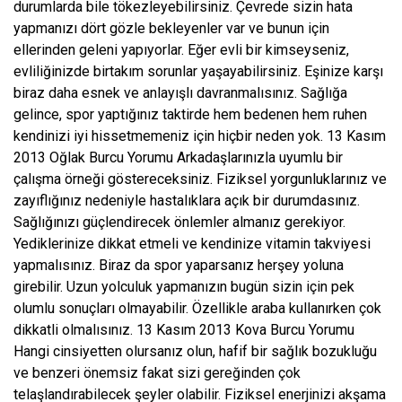
durumlarda bile tökezleyebilirsiniz. Çevrede sizin hata
yapmanızı dört gözle bekleyenler var ve bunun için
ellerinden geleni yapıyorlar. Eğer evli bir kimseyseniz,
evliliğinizde birtakım sorunlar yaşayabilirsiniz. Eşinize karşı
biraz daha esnek ve anlayışlı davranmalısınız. Sağlığa
gelince, spor yaptığınız taktirde hem bedenen hem ruhen
kendinizi iyi hissetmemeniz için hiçbir neden yok. 13 Kasım
2013 Oğlak Burcu Yorumu Arkadaşlarınızla uyumlu bir
çalışma örneği göstereceksiniz. Fiziksel yorgunluklarınız ve
zayıflığınız nedeniyle hastalıklara açık bir durumdasınız.
Sağlığınızı güçlendirecek önlemler almanız gerekiyor.
Yediklerinize dikkat etmeli ve kendinize vitamin takviyesi
yapmalısınız. Biraz da spor yaparsanız herşey yoluna
girebilir. Uzun yolculuk yapmanızın bugün sizin için pek
olumlu sonuçları olmayabilir. Özellikle araba kullanırken çok
dikkatli olmalısınız. 13 Kasım 2013 Kova Burcu Yorumu
Hangi cinsiyetten olursanız olun, hafif bir sağlık bozukluğu
ve benzeri önemsiz fakat sizi gereğinden çok
telaşlandırabilecek şeyler olabilir. Fiziksel enerjinizi akşama