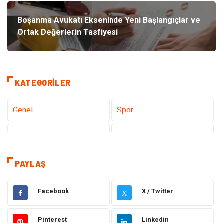
Boşanma Avukatı Ekseninde Yeni Başlangıçlar ve
Ortak Değerlerin Tasfiyesi
KATEGORILER
Genel
Spor
Eğitim
Dizi & Tv
Dünya'dan Haberler
Sağlık
PAYLAŞ
Müzik
İnternet
Facebook
X / Twitter
X
Ülkemizden Haberler
Politika & Siyaset
Pinterest
Linkedin