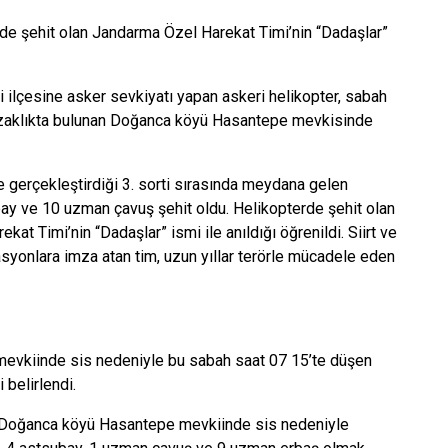
terde şehit olan Jandarma Özel Harekat Timi’nin “Dadaşlar”
 ilçesine asker sevkiyatı yapan askeri helikopter, sabah
 uzaklıkta bulunan Doğanca köyü Hasantepe mevkisinde
e gerçekleştirdiği 3. sorti sırasında meydana gelen
bay ve 10 uzman çavuş şehit oldu. Helikopterde şehit olan
t Timi’nin “Dadaşlar” ismi ile anıldığı öğrenildi. Siirt ve
asyonlara imza atan tim, uzun yıllar terörle mücadele eden
 mevkiinde sis nedeniyle bu sabah saat 07 15’te düşen
 belirlendi.
an Doğanca köyü Hasantepe mevkiinde sis nedeniyle