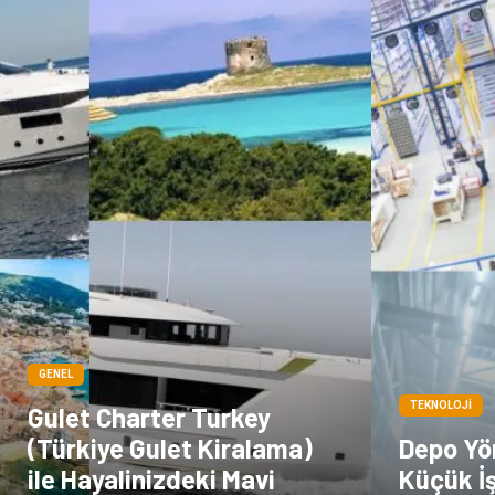
GENEL
TEKNOLOJI
Gulet Charter Turkey
(Türkiye Gulet Kiralama)
Depo Yö
ile Hayalinizdeki Mavi
Küçük İş