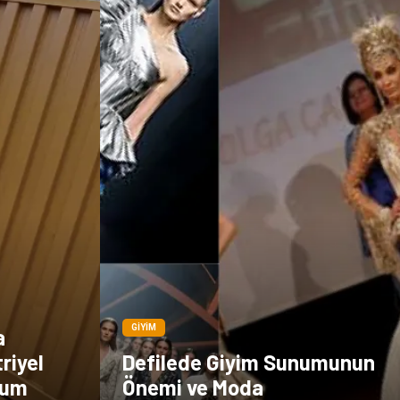
GIYIM
a
riyel
Defilede Giyim Sunumunun
mum
Önemi ve Moda