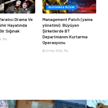
BILGISAYAR & YAZILIM
Yaratıcı Drama Ve
Management Patch (yama
ehir Hayatında
yönetimi): Büyüyen
Bir Sığınak
Şirketlerde BT
Departmanını Kurtarma
, Pts
Operasyonu
22 Haz 2026, Pts