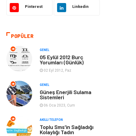
Akıllı Telefon
Yaşam
Pinterest
Linkedin
Soru-Cevap
Biyografi, Kimdir?
POPÜLER
Ekonomi
Sinema
GENEL
Elektrik Elektronik
Giyim
05 Eylül 2012 Burç
Yorumları (Günlük)
Tanıtıcı Reklam
Alışveriş
02 Eyl 2012, Paz
Hukuk
Gıda
GENEL
Güneş Enerjili Sulama
Sistemleri
Dekorasyon
Tatil
06 Oca 2023, Cum
Makine
Bilgisayar &
AKILLI TELEFON
Yazılım
Toplu Sms'in Sağladığı
Kolaylığı Tadın