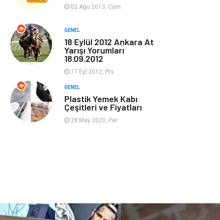
Güzellik & Bakım
Magazin Dünyası
02 Ağu 2013, Cum
Organizasyon
Emlak
GENEL
18 Eylül 2012 Ankara At
Yarışı Yorumları
Hizmet
Otomotiv
18.09.2012
17 Eyl 2012, Pts
Aksesuar
Bebek Giyim
GENEL
Plastik Yemek Kabı
Çeşitleri ve Fiyatları
28 May 2020, Per