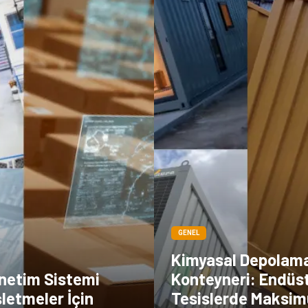
GENEL
Kimyasal Depolam
netim Sistemi
Konteyneri: Endüst
letmeler İçin
Tesislerde Maksi