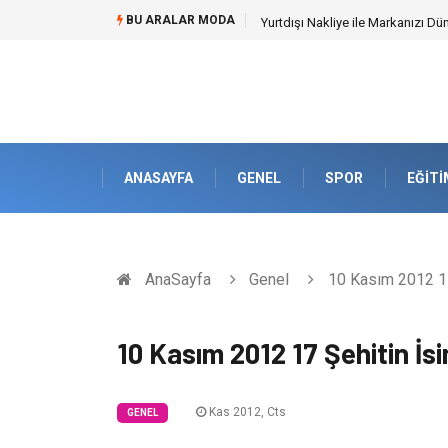
BU ARALAR MODA
Yurtdışı Nakliye ile Markanızı Dü
ANASAYFA
GENEL
SPOR
EĞITI
AnaSayfa
Genel
10 Kasım 2012 17 
10 Kasım 2012 17 Şehitin İsi
Kas 2012, Cts
GENEL