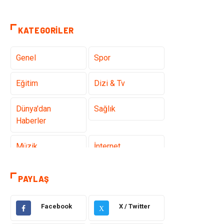
KATEGORILER
Genel
Spor
Eğitim
Dizi & Tv
Dünya'dan
Sağlık
Haberler
Müzik
İnternet
Ülkemizden
Politika & Siyaset
PAYLAŞ
Haberler
Facebook
X / Twitter
Teknoloji
Kültür ve Sanat
X