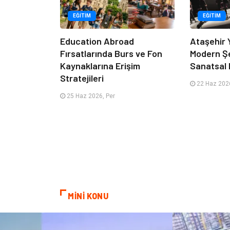
EĞITIM
EĞITIM
Education Abroad
Ataşehir 
Fırsatlarında Burs ve Fon
Modern Ş
Kaynaklarına Erişim
Sanatsal 
Stratejileri
22 Haz 2026
25 Haz 2026, Per
MİNİ KONU