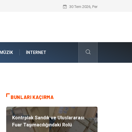
İnternetsiz Bir Gün Nedir ve Neden Önem
30 Tem 2026, Per
MÜZIK
İNTERNET
BUNLARI KAÇIRMA
Kontrplak Sandık ve Uluslararası
Fuar Taşımacılığındaki Rolü