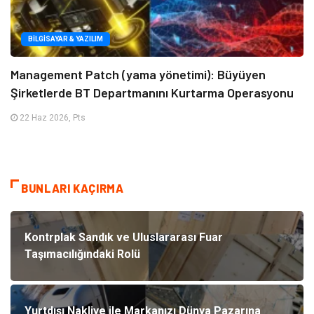
BILGISAYAR & YAZILIM
Management Patch (yama yönetimi): Büyüyen
Şirketlerde BT Departmanını Kurtarma Operasyonu
22 Haz 2026, Pts
BUNLARI KAÇIRMA
Kontrplak Sandık ve Uluslararası Fuar
Taşımacılığındaki Rolü
Yurtdışı Nakliye ile Markanızı Dünya Pazarına