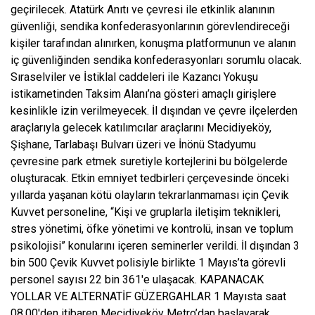
geçirilecek. Atatürk Anıtı ve çevresi ile etkinlik alanının
güvenliği, sendika konfederasyonlarının görevlendireceği
kişiler tarafından alınırken, konuşma platformunun ve alanın
iç güvenliğinden sendika konfederasyonları sorumlu olacak.
Sıraselviler ve İstiklal caddeleri ile Kazancı Yokuşu
istikametinden Taksim Alanı’na gösteri amaçlı girişlere
kesinlikle izin verilmeyecek. İl dışından ve çevre ilçelerden
araçlarıyla gelecek katılımcılar araçlarını Mecidiyeköy,
Şişhane, Tarlabaşı Bulvarı üzeri ve İnönü Stadyumu
çevresine park etmek suretiyle kortejlerini bu bölgelerde
oluşturacak. Etkin emniyet tedbirleri çerçevesinde önceki
yıllarda yaşanan kötü olayların tekrarlanmaması için Çevik
Kuvvet personeline, “Kişi ve gruplarla iletişim teknikleri,
stres yönetimi, öfke yönetimi ve kontrolü, insan ve toplum
psikolojisi” konularını içeren seminerler verildi. İl dışından 3
bin 500 Çevik Kuvvet polisiyle birlikte 1 Mayıs’ta görevli
personel sayısı 22 bin 361′e ulaşacak. KAPANACAK
YOLLAR VE ALTERNATİF GÜZERGAHLAR 1 Mayısta saat
08.00′den itibaren Mecidiyeköy Metro’dan başlayarak