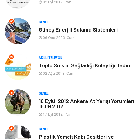
Ekonomi
Sinema
02 Eyl 2012, Paz
Elektrik Elektronik
Giyim
GENEL
Güneş Enerjili Sulama Sistemleri
Tanıtıcı Reklam
Alışveriş
06 Oca 2023, Cum
Hukuk
Gıda
AKILLI TELEFON
Dekorasyon
Tatil
Toplu Sms'in Sağladığı Kolaylığı Tadın
02 Ağu 2013, Cum
Makine
Bilgisayar & Yazılım
GENEL
Güzellik & Bakım
Magazin Dünyası
18 Eylül 2012 Ankara At Yarışı Yorumları
18.09.2012
Organizasyon
Emlak
17 Eyl 2012, Pts
Hizmet
Otomotiv
GENEL
Plastik Yemek Kabı Çeşitleri ve