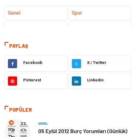
Genel
Spor
Eğitim
Dizi & Tv
Dünya'dan Haberler
Sağlık
PAYLAŞ
Müzik
İnternet
Facebook
X / Twitter
X
Ülkemizden Haberler
Politika & Siyaset
Pinterest
Linkedin
Teknoloji
Kültür ve Sanat
Akıllı Telefon
Yaşam
POPÜLER
Soru-Cevap
Biyografi, Kimdir?
GENEL
05 Eylül 2012 Burç Yorumları (Günlük)