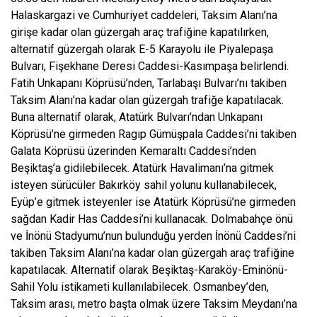
Halaskargazi ve Cumhuriyet caddeleri, Taksim Alanı’na
girişe kadar olan güzergah araç trafiğine kapatılırken,
alternatif güzergah olarak E-5 Karayolu ile Piyalepaşa
Bulvarı, Fişekhane Deresi Caddesi-Kasımpaşa belirlendi.
Fatih Unkapanı Köprüsü’nden, Tarlabaşı Bulvarı’nı takiben
Taksim Alanı’na kadar olan güzergah trafiğe kapatılacak.
Buna alternatif olarak, Atatürk Bulvarı’ndan Unkapanı
Köprüsü’ne girmeden Ragıp Gümüşpala Caddesi’ni takiben
Galata Köprüsü üzerinden Kemaraltı Caddesi’nden
Beşiktaş’a gidilebilecek. Atatürk Havalimanı’na gitmek
isteyen sürücüler Bakırköy sahil yolunu kullanabilecek,
Eyüp’e gitmek isteyenler ise Atatürk Köprüsü’ne girmeden
sağdan Kadir Has Caddesi’ni kullanacak. Dolmabahçe önü
ve İnönü Stadyumu’nun bulunduğu yerden İnönü Caddesi’ni
takiben Taksim Alanı’na kadar olan güzergah araç trafiğine
kapatılacak. Alternatif olarak Beşiktaş-Karaköy-Eminönü-
Sahil Yolu istikameti kullanılabilecek. Osmanbey’den,
Taksim arası, metro başta olmak üzere Taksim Meydanı’na