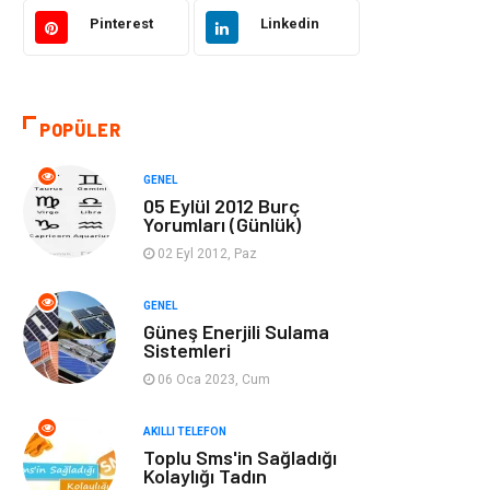
Akıllı Telefon
Yaşam
Pinterest
Linkedin
Soru-Cevap
Biyografi, Kimdir?
POPÜLER
Ekonomi
Sinema
GENEL
Elektrik Elektronik
Giyim
05 Eylül 2012 Burç
Yorumları (Günlük)
Tanıtıcı Reklam
Alışveriş
02 Eyl 2012, Paz
Hukuk
Gıda
GENEL
Güneş Enerjili Sulama
Sistemleri
Dekorasyon
Tatil
06 Oca 2023, Cum
Makine
Bilgisayar &
AKILLI TELEFON
Yazılım
Toplu Sms'in Sağladığı
Kolaylığı Tadın