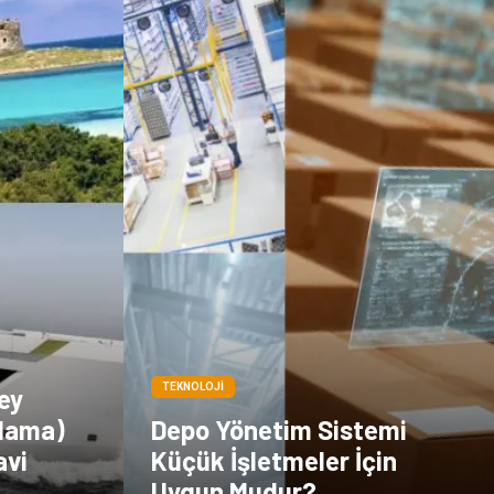
TEKNOLOJI
ey
alama)
Depo Yönetim Sistemi
avi
Küçük İşletmeler İçin
Uygun Mudur?