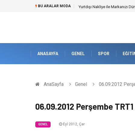
BU ARALAR MODA
İnternetsiz Bir Gün Nedir ve Ned
ANASAYFA
GENEL
SPOR
EĞITI
AnaSayfa
Genel
06.09.2012 Perşe
06.09.2012 Perşembe TRT1 
Eyl 2012, Çar
GENEL