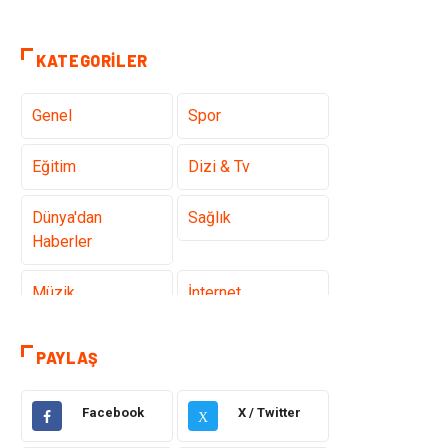
KATEGORILER
Genel
Spor
Eğitim
Dizi & Tv
Dünya'dan
Sağlık
Haberler
Müzik
İnternet
Ülkemizden
Politika & Siyaset
PAYLAŞ
Haberler
Facebook
X / Twitter
Teknoloji
Kültür ve Sanat
X