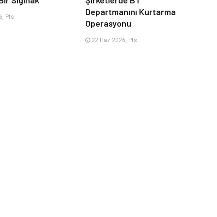
Bir Sığınak
Şirketlerde BT
Departmanını Kurtarma
, Pts
Operasyonu
22 Haz 2026, Pts