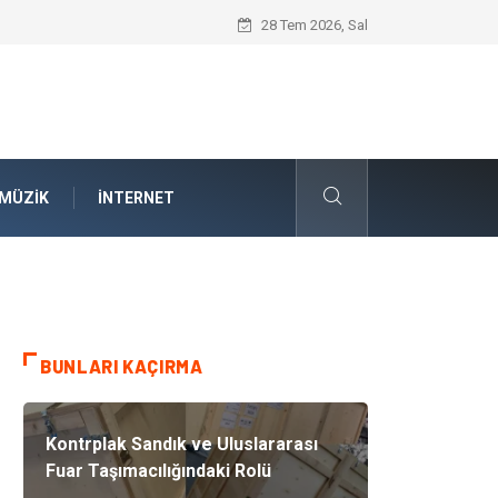
Kauçuk Teknolojisinin Yenilenebilir Ener
28 Tem 2026, Sal
MÜZIK
İNTERNET
BUNLARI KAÇIRMA
Kontrplak Sandık ve Uluslararası
Fuar Taşımacılığındaki Rolü