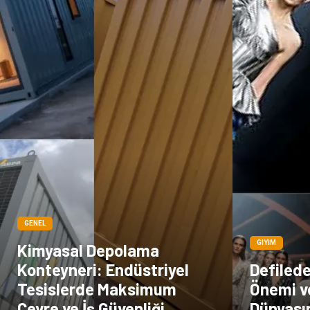
GENEL
GIYIM
Kimyasal Depolama
Konteyneri: Endüstriyel
Defiled
Tesislerde Maksimum
Önemi v
Çevre ve İş Güvenliği
Dünyası