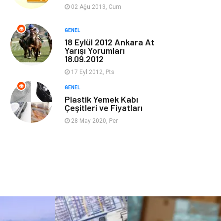
Güzellik & Bakım
Magazin Dünyası
02 Ağu 2013, Cum
Organizasyon
Emlak
GENEL
18 Eylül 2012 Ankara At
Yarışı Yorumları
Hizmet
Otomotiv
18.09.2012
17 Eyl 2012, Pts
Aksesuar
Bebek Giyim
GENEL
Plastik Yemek Kabı
Çeşitleri ve Fiyatları
28 May 2020, Per