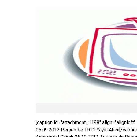
[caption id="attachment_1198" align="alignleft"
06.09.2012 Perşembe TRT1 Yayın Akışı[/caption