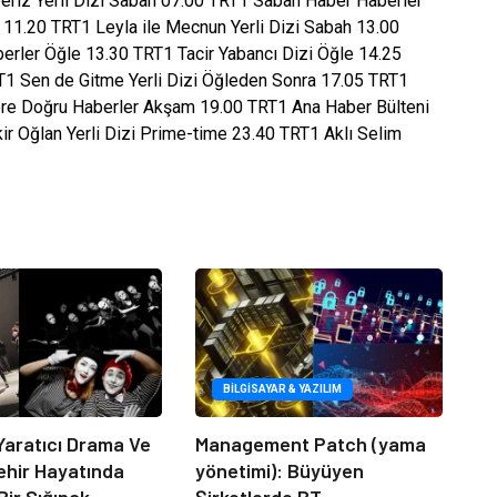
eriz Yerli Dizi Sabah 07.00 TRT1 Sabah Haber Haberler
 11.20 TRT1 Leyla ile Mecnun Yerli Dizi Sabah 13.00
rler Öğle 13.30 TRT1 Tacir Yabancı Dizi Öğle 14.25
RT1 Sen de Gitme Yerli Dizi Öğleden Sonra 17.05 TRT1
re Doğru Haberler Akşam 19.00 TRT1 Ana Haber Bülteni
r Oğlan Yerli Dizi Prime-time 23.40 TRT1 Aklı Selim
BILGISAYAR & YAZILIM
Yaratıcı Drama Ve
Management Patch (yama
ehir Hayatında
yönetimi): Büyüyen