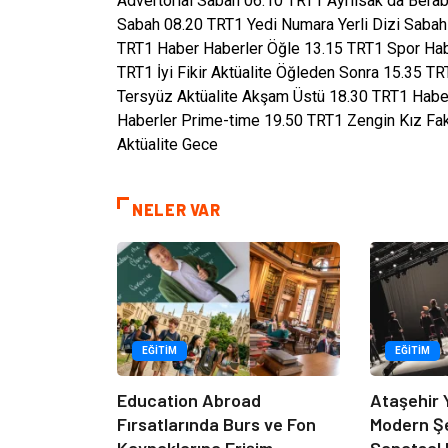
Advertorial Sabah 06.10 TRT1 Ayrılsak da Berab
Sabah 08.20 TRT1 Yedi Numara Yerli Dizi Sabah
TRT1 Haber Haberler Öğle 13.15 TRT1 Spor Habe
TRT1 İyi Fikir Aktüalite Öğleden Sonra 15.35 T
Tersyüz Aktüalite Akşam Üstü 18.30 TRT1 Habe
Haberler Prime-time 19.50 TRT1 Zengin Kız Faki
Aktüalite Gece
NELER VAR
EĞITIM
EĞITIM
Education Abroad
Ataşehir 
Fırsatlarında Burs ve Fon
Modern Ş