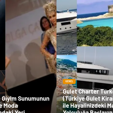
GENEL
Gulet Charter Turk
e Giyim Sunumunun
(Türkiye Gulet Kir
e Moda
ile Hayalinizdeki M
ndaki Yeri
Yolculuğa Başlayın