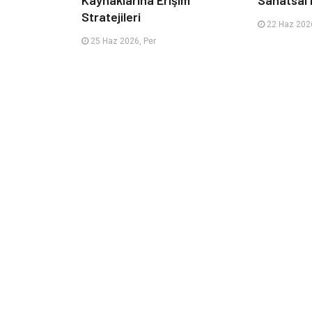
Kaynaklarına Erişim
Sanatsal 
Stratejileri
22 Haz 2026
25 Haz 2026, Per