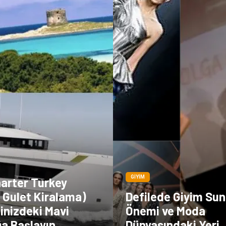
GIYIM
harter Turkey
 Gulet Kiralama)
Defilede Giyim S
linizdeki Mavi
Önemi ve Moda
ğa Başlayın
Dünyasındaki Yeri