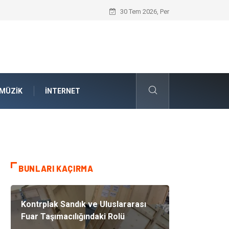
İnternetsiz Bir Gün Nedir ve Neden Önem
30 Tem 2026, Per
MÜZIK
İNTERNET
BUNLARI KAÇIRMA
Kontrplak Sandık ve Uluslararası
Fuar Taşımacılığındaki Rolü