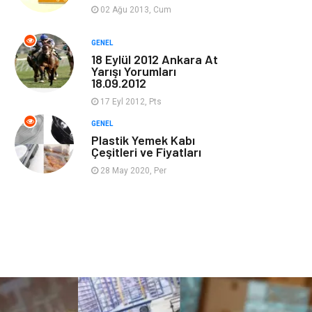
Güzellik & Bakım
Magazin Dünyası
02 Ağu 2013, Cum
Organizasyon
Emlak
GENEL
18 Eylül 2012 Ankara At
Yarışı Yorumları
Hizmet
Otomotiv
18.09.2012
17 Eyl 2012, Pts
Aksesuar
Bebek Giyim
GENEL
Plastik Yemek Kabı
Çeşitleri ve Fiyatları
28 May 2020, Per