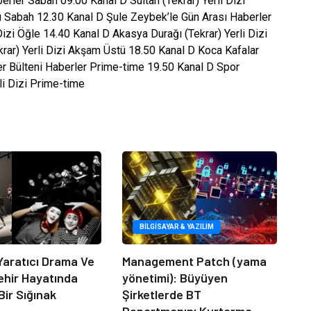
erler Sabah 09.00 Kanal D Sultan (Tekrar) Yerli Dizi
Sabah 12.30 Kanal D Şule Zeybek’le Gün Arası Haberler
izi Öğle 14.40 Kanal D Akasya Durağı (Tekrar) Yerli Dizi
rar) Yerli Dizi Akşam Üstü 18.50 Kanal D Koca Kafalar
 Bülteni Haberler Prime-time 19.50 Kanal D Spor
li Dizi Prime-time
BILGISAYAR & YAZILIM
Yaratıcı Drama Ve
Management Patch (yama
ehir Hayatında
yönetimi): Büyüyen
Bir Sığınak
Şirketlerde BT