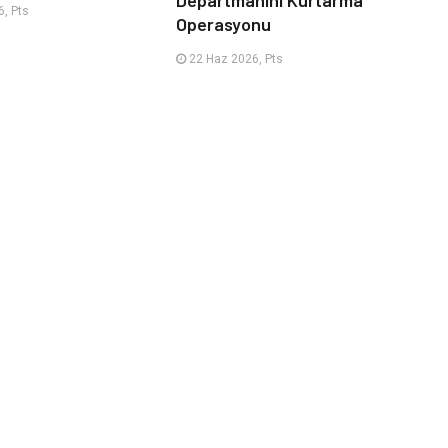
Departmanını Kurtarma
, Pts
Operasyonu
22 Haz 2026, Pts