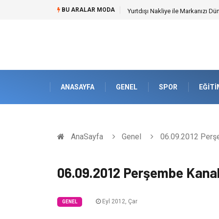
BU ARALAR MODA
Yurtdışı Nakliye ile Markanızı Dü
ANASAYFA
GENEL
SPOR
EĞITI
AnaSayfa
Genel
06.09.2012 Perşe
06.09.2012 Perşembe Kanal 
Eyl 2012, Çar
GENEL