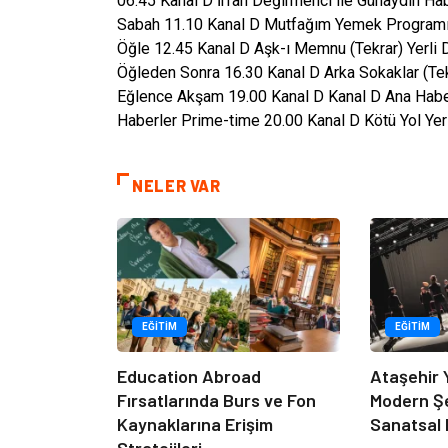
06.45 Kanal D İrfan Değirmenci ile Günaydın Hab
Sabah 11.10 Kanal D Mutfağım Yemek Programı 
Öğle 12.45 Kanal D Aşk-ı Memnu (Tekrar) Yerli D
Öğleden Sonra 16.30 Kanal D Arka Sokaklar (Tek
Eğlence Akşam 19.00 Kanal D Kanal D Ana Haber
Haberler Prime-time 20.00 Kanal D Kötü Yol Yer
NELER VAR
EĞITIM
EĞITIM
Education Abroad
Ataşehir 
Fırsatlarında Burs ve Fon
Modern Ş
Kaynaklarına Erişim
Sanatsal 