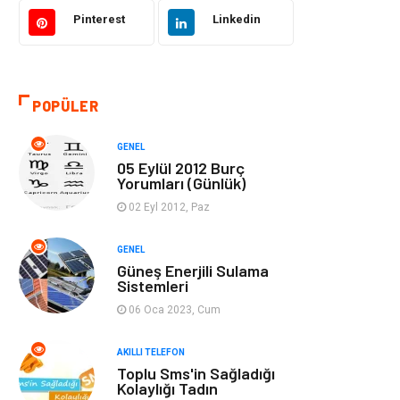
Akıllı Telefon
Yaşam
Pinterest
Linkedin
Soru-Cevap
Biyografi, Kimdir?
POPÜLER
Ekonomi
Sinema
GENEL
Elektrik Elektronik
Giyim
05 Eylül 2012 Burç
Yorumları (Günlük)
Tanıtıcı Reklam
Alışveriş
02 Eyl 2012, Paz
Hukuk
Gıda
GENEL
Güneş Enerjili Sulama
Sistemleri
Dekorasyon
Tatil
06 Oca 2023, Cum
Makine
Bilgisayar &
AKILLI TELEFON
Yazılım
Toplu Sms'in Sağladığı
Kolaylığı Tadın