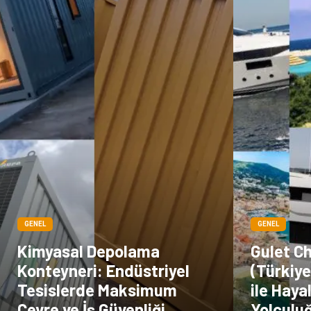
GENEL
GENEL
Kimyasal Depolama
Gulet C
Konteyneri: Endüstriyel
(Türkiye
Tesislerde Maksimum
ile Haya
Çevre ve İş Güvenliği
Yolculu