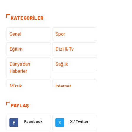
KATEGORILER
Genel
Spor
Eğitim
Dizi & Tv
Dünya'dan
Sağlık
Haberler
Müzik
İnternet
Ülkemizden
Politika & Siyaset
PAYLAŞ
Haberler
Facebook
X / Twitter
Teknoloji
Kültür ve Sanat
X