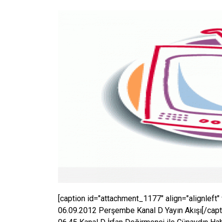
[caption id="attachment_1177" align="alignleft"
06.09.2012 Perşembe Kanal D Yayın Akışı[/captio