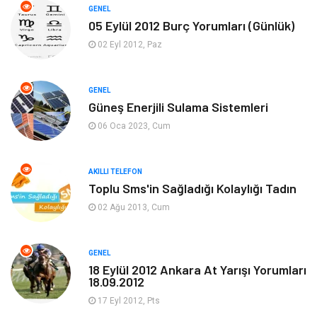
Soru-Cevap
Biyografi, Kimdir?
GENEL
05 Eylül 2012 Burç Yorumları (Günlük)
Ekonomi
Sinema
02 Eyl 2012, Paz
Elektrik Elektronik
Giyim
GENEL
Güneş Enerjili Sulama Sistemleri
Tanıtıcı Reklam
Alışveriş
06 Oca 2023, Cum
Hukuk
Gıda
AKILLI TELEFON
Dekorasyon
Tatil
Toplu Sms'in Sağladığı Kolaylığı Tadın
02 Ağu 2013, Cum
Makine
Bilgisayar & Yazılım
GENEL
Güzellik & Bakım
Magazin Dünyası
18 Eylül 2012 Ankara At Yarışı Yorumları
18.09.2012
Organizasyon
Emlak
17 Eyl 2012, Pts