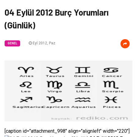
04 Eylül 2012 Burç Yorumları
(Günlük)
Eyl 2012, Paz
GENEL
[caption id="attachment_998" align="alignleft" width="220"]