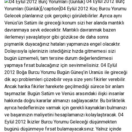
04 Eylül 2012 Burç
Yorumları (Günlük)[/caption]04 Eylül 2012 Koç Burcu Yorumu
Gelecek planlarınız çok gerçekçi görülebilirler. Ayrıca aynı
Venüs’ün Satürn ile gireceği konum sizi her alanda mantıklı
davranmaya sevk edecektir. Mantıklı davranmak bazen
ilerlemeyi yavaşlatıyor gibi gözükse de daha sonra
pişmanlık duyacağınız hataları yapmanıza engel olacaktır.
Dolayısıyla işlerinizin istediğiniz hızda gitmemesi sizi
bugün üzmemeli, tam tersine durum değerlendirmesi
yapmaya fırsat bulacağınız için sevinmelisiniz. 04 Eylül
2012 Boğa Burcu Yorumu Bugün Güneş’in Uranüs ile gireceği
dik açı problemleri çözebilir veya size yeni fikirler verebilir.
Ancak harika fikirler harekete geçilmediği sürece bir anlam
taşımazlar. Bugün Satürn ve Venüs arasındaki ilişki insanlar
hakkında doğru kararlar almanızı sağlayacaktır. Bu birliktelik
ayrıca hedeflerinize varmak için gerekli kaynakları bulmanızı
ve başarınızın maliyetini hesaplamanızı kolaylaştıracak. 04
Eylül 2012 İkizler Burcu Yorumu Geleceği düşünmekten
bugünü düşünmeye fırsat bulamayacaksınız. Yalnız içinde