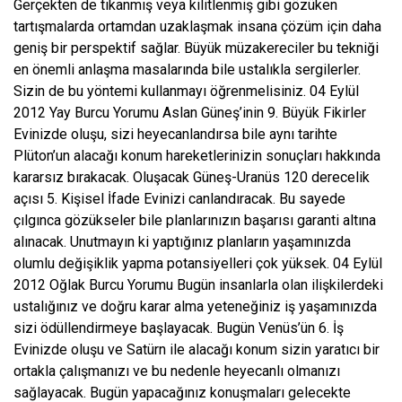
Gerçekten de tıkanmış veya kilitlenmiş gibi gözüken
tartışmalarda ortamdan uzaklaşmak insana çözüm için daha
geniş bir perspektif sağlar. Büyük müzakereciler bu tekniği
en önemli anlaşma masalarında bile ustalıkla sergilerler.
Sizin de bu yöntemi kullanmayı öğrenmelisiniz. 04 Eylül
2012 Yay Burcu Yorumu Aslan Güneş’inin 9. Büyük Fikirler
Evinizde oluşu, sizi heyecanlandırsa bile aynı tarihte
Plüton’un alacağı konum hareketlerinizin sonuçları hakkında
kararsız bırakacak. Oluşacak Güneş-Uranüs 120 derecelik
açısı 5. Kişisel İfade Evinizi canlandıracak. Bu sayede
çılgınca gözükseler bile planlarınızın başarısı garanti altına
alınacak. Unutmayın ki yaptığınız planların yaşamınızda
olumlu değişiklik yapma potansiyelleri çok yüksek. 04 Eylül
2012 Oğlak Burcu Yorumu Bugün insanlarla olan ilişkilerdeki
ustalığınız ve doğru karar alma yeteneğiniz iş yaşamınızda
sizi ödüllendirmeye başlayacak. Bugün Venüs’ün 6. İş
Evinizde oluşu ve Satürn ile alacağı konum sizin yaratıcı bir
ortakla çalışmanızı ve bu nedenle heyecanlı olmanızı
sağlayacak. Bugün yapacağınız konuşmaları gelecekte