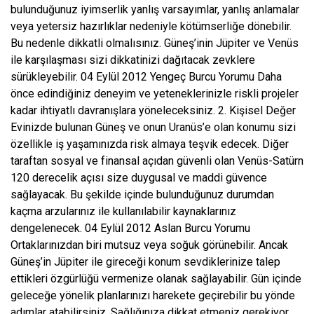
bulunduğunuz iyimserlik yanlış varsayımlar, yanlış anlamalar
veya yetersiz hazırlıklar nedeniyle kötümserliğe dönebilir.
Bu nedenle dikkatli olmalısınız. Güneş’inin Jüpiter ve Venüs
ile karşılaşması sizi dikkatinizi dağıtacak zevklere
sürükleyebilir. 04 Eylül 2012 Yengeç Burcu Yorumu Daha
önce edindiğiniz deneyim ve yeteneklerinizle riskli projeler
kadar ihtiyatlı davranışlara yöneleceksiniz. 2. Kişisel Değer
Evinizde bulunan Güneş ve onun Uranüs’e olan konumu sizi
özellikle iş yaşamınızda risk almaya teşvik edecek. Diğer
taraftan sosyal ve finansal açıdan güvenli olan Venüs-Satürn
120 derecelik açısı size duygusal ve maddi güvence
sağlayacak. Bu şekilde içinde bulunduğunuz durumdan
kaçma arzularınız ile kullanılabilir kaynaklarınız
dengelenecek. 04 Eylül 2012 Aslan Burcu Yorumu
Ortaklarınızdan biri mutsuz veya soğuk görünebilir. Ancak
Güneş’in Jüpiter ile gireceği konum sevdiklerinize talep
ettikleri özgürlüğü vermenize olanak sağlayabilir. Gün içinde
geleceğe yönelik planlarınızı harekete geçirebilir bu yönde
adımlar atabilirsiniz. Sağlığınıza dikkat etmeniz gerekiyor.