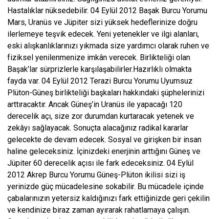
Hastalıklar nüksedebilir. 04 Eylül 2012 Başak Burcu Yorumu
Mars, Uranüs ve Jüpiter sizi yüksek hedeflerinize doğru
ilerlemeye teşvik edecek. Yeni yetenekler ve ilgi alanları,
eski alışkanlıklarınızı yıkmada size yardımcı olarak ruhen ve
fiziksel yenilenmenize imkân verecek. Birlikteliği olan
Başak’lar sürprizlerle karşılaşabilirler.Hazırlıklı olmakta
fayda var. 04 Eylül 2012 Terazi Burcu Yorumu Uyumsuz
Plüton-Güneş birlikteliği başkaları hakkındaki şüphelerinizi
arttıracaktır. Ancak Güneş’in Uranüs ile yapacağı 120
derecelik açı, size zor durumdan kurtaracak yetenek ve
zekâyı sağlayacak. Sonuçta alacağınız radikal kararlar
gelecekte de devam edecek. Sosyal ve girişken bir insan
haline geleceksiniz. İçinizdeki enerjinin arttığını Güneş ve
Jüpiter 60 derecelik açısı ile fark edeceksiniz. 04 Eylül
2012 Akrep Burcu Yorumu Güneş-Plüton ikilisi sizi iş
yerinizde güç mücadelesine sokabilir. Bu mücadele içinde
çabalarınızın yetersiz kaldığınızı fark ettiğinizde geri çekilin
ve kendinize biraz zaman ayırarak rahatlamaya çalışın.