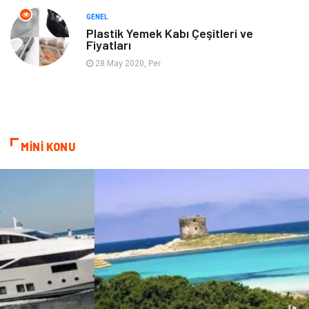
Hizmet
Otomotiv
GENEL
Plastik Yemek Kabı Çeşitleri ve
Fiyatları
Aksesuar
Bebek Giyim
28 May 2020, Per
MİNİ KONU