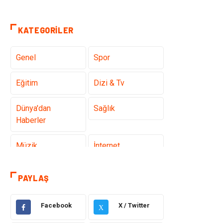
KATEGORILER
Genel
Spor
Eğitim
Dizi & Tv
Dünya'dan
Sağlık
Haberler
Müzik
İnternet
Ülkemizden
Politika & Siyaset
PAYLAŞ
Haberler
Facebook
X / Twitter
Teknoloji
Kültür ve Sanat
X