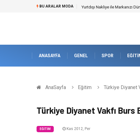
BU ARALAR MODA
Yurtdışı Nakliye ile Markanızı Dü
ANASAYFA
GENEL
SPOR
EĞITI
AnaSayfa
Eğitim
Türkiye Diyanet V
Türkiye Diyanet Vakfı Burs 
Kas 2012, Per
EĞITIM