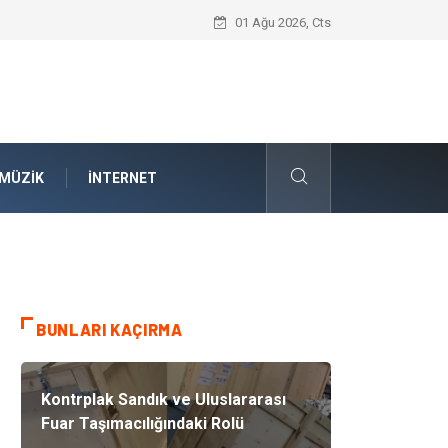
İnternetsiz Bir Gün Nedir ve Neden Önem
01 Ağu 2026, Cts
MÜZIK
İNTERNET
BUNLARI KAÇIRMA
Kontrplak Sandık ve Uluslararası
Fuar Taşımacılığındaki Rolü