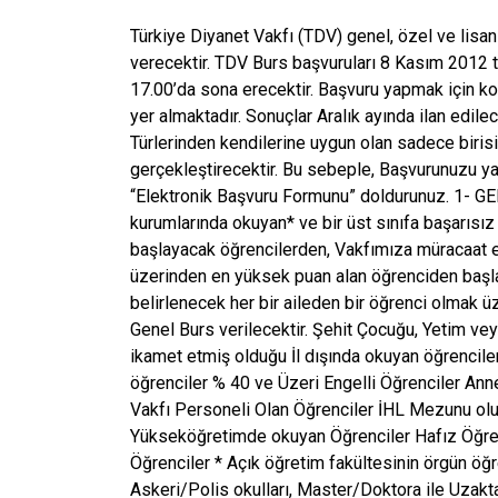
Türkiye Diyanet Vakfı (TDV) genel, özel ve lisan
verecektir. TDV Burs başvuruları 8 Kasım 2012 t
17.00’da sona erecektir. Başvuru yapmak için koş
yer almaktadır. Sonuçlar Aralık ayında ilan edil
Türlerinden kendilerine uygun olan sadece birisi
gerçekleştirecektir. Bu sebeple, Başvurunuzu y
“Elektronik Başvuru Formunu” doldurunuz. 1- GE
kurumlarında okuyan* ve bir üst sınıfa başarısı
başlayacak öğrencilerden, Vakfımıza müracaat e
üzerinden en yüksek puan alan öğrenciden başl
belirlenecek her bir aileden bir öğrenci olmak 
Genel Burs verilecektir. Şehit Çocuğu, Yetim ve
ikamet etmiş olduğu İl dışında okuyan öğrencil
öğrenciler % 40 ve Üzeri Engelli Öğrenciler Ann
Vakfı Personeli Olan Öğrenciler İHL Mezunu olup,
Yükseköğretimde okuyan Öğrenciler Hafız Öğren
Öğrenciler * Açık öğretim fakültesinin örgün öğre
Askeri/Polis okulları, Master/Doktora ile Uzakt