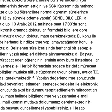
ecek Doktora öğrencilerine burs verilecektir. (Bu
enimlerinin devam ettiğini ve SGK Kapsamında herhangi
kte olup, bu öğrencilere normal öğrenim sürelerince
l 12 ay süreyle ödeme yapılır) GENEL BİLGİLER : a-
 olup, 10 Aralık 2012 tarihinde saat 17.00’da sona
ektronik ortamda doldurulan formdaki bilgilere göre
 kılavuz’a uygun doldurulması gerekmektedir. Bu konu ile
halde herhangi bir düzeltme yapılamayacağından konu ile
ktır. c- Belirlenen süre içerisinde herhangi bir sebeple
rin yazılı talepleri dikkate alınmayacaktır. d- Başvuru
müracaat eden öğrencinin isminin aday burs listesinde ilan
 vermez. e- Her bir öğrencinin sadece bir defa müracaat
ilgileri mutlaka nüfus cüzdanına uygun olması, ayrıca T.C.
ası gerekmektedir. f- Yapılan değerlendirme sonucunda
ki beyanlara istinaden istenecek belgeler ile elektronik
sonucunda aksi bir durumu tespit edilenlerin müracaatları
aç duyulması halinde bilgilendirme ve yazışmalar e-mail
i mail kısmını mutlaka doldurmanız gerekmektedir. h-
ında başvuru güncellemesi yapabilirsiniz. ı- Hesap