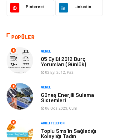
Akıllı Telefon
Yaşam
Pinterest
Linkedin
Soru-Cevap
Biyografi, Kimdir?
POPÜLER
Ekonomi
Sinema
GENEL
Elektrik Elektronik
Giyim
05 Eylül 2012 Burç
Yorumları (Günlük)
Tanıtıcı Reklam
Alışveriş
02 Eyl 2012, Paz
Hukuk
Gıda
GENEL
Güneş Enerjili Sulama
Sistemleri
Dekorasyon
Tatil
06 Oca 2023, Cum
Makine
Bilgisayar &
AKILLI TELEFON
Yazılım
Toplu Sms'in Sağladığı
Kolaylığı Tadın