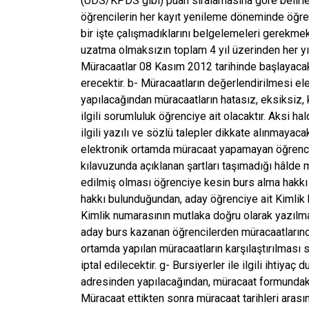
(ÜDS/KPDS gibi) puan sıralamasına göre belirlen
öğrencilerin her kayıt yenileme döneminde öğr
bir işte çalışmadıklarını belgelemeleri gerekme
uzatma olmaksızın toplam 4 yıl üzerinden her yı
Müracaatlar 08 Kasım 2012 tarihinde başlayacak
erecektir. b- Müracaatların değerlendirilmesi el
yapılacağından müracaatların hatasız, eksiksiz,
ilgili sorumluluk öğrenciye ait olacaktır. Aksi 
ilgili yazılı ve sözlü talepler dikkate alınmayaca
elektronik ortamda müracaat yapamayan öğrencile
kılavuzunda açıklanan şartları taşımadığı hâlde 
edilmiş olması öğrenciye kesin burs alma hakkı
hakkı bulunduğundan, aday öğrenciye ait Kimlik b
Kimlik numarasının mutlaka doğru olarak yazılm
aday burs kazanan öğrencilerden müracaatlarında
ortamda yapılan müracaatların karşılaştırılması 
iptal edilecektir. g- Bursiyerler ile ilgili ihtiy
adresinden yapılacağından, müracaat formundak
Müracaat ettikten sonra müracaat tarihleri aras