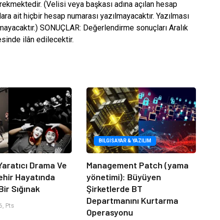
erekmektedir. (Velisi veya başkası adına açılan hesap
ara ait hiçbir hesap numarası yazılmayacaktır. Yazılması
amayacaktır.) SONUÇLAR: Değerlendirme sonuçları Aralık
sinde ilân edilecektir.
BILGISAYAR & YAZILIM
Yaratıcı Drama Ve
Management Patch (yama
ehir Hayatında
yönetimi): Büyüyen
Bir Sığınak
Şirketlerde BT
Departmanını Kurtarma
, Pts
Operasyonu