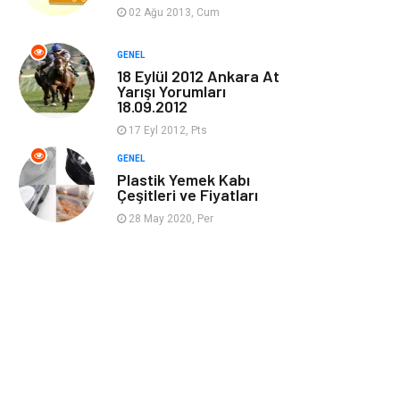
Güzellik & Bakım
Magazin Dünyası
02 Ağu 2013, Cum
Organizasyon
Emlak
GENEL
18 Eylül 2012 Ankara At
Yarışı Yorumları
Hizmet
Otomotiv
18.09.2012
17 Eyl 2012, Pts
Aksesuar
Bebek Giyim
GENEL
Plastik Yemek Kabı
Çeşitleri ve Fiyatları
28 May 2020, Per