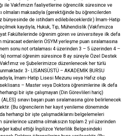
ile Vakfımızın faaliyetlerine öğrencilik süresince ve
ı olmaları maksadıyla (gerektiğinde bu öğrencilerden
z bünyesinde de istihdam edilebileceklerdir.) İmam-Hatip
çilmek kaydıyla, Hukuk, Tıp, Mühendislik (Vakfımızca
yat Fakültelerinde öğrenim gören ve üniversiteye ilk defa
nden müracaat edenlerin ÖSYM yerleşme puan sıralamasına
dönem sonu not ortalaması 4 üzerinden 3 – 5 üzerinden 4 –
yla) normal öğrenim süresince 8 ay süreyle Özel Destek
ü Vakfımız ve Şubelerimizce düzenlenecek her türlü
 bulunmaktadır. 3- LİSANSÜSTÜ – AKADEMİK BURSU
adıyla, İmam-Hatip Lisesi Mezunu veya Hafız olup
ükseklisans – Master veya Doktora öğrenimlerine ilk defa
rhangi bir işte çalışmayan (Din Görevlileri hariç)
 (ALES) sınavı başarı puan sıralamasına göre belirlenecek
ktir. (Bu öğrencilerin her kayıt yenileme döneminde
 herhangi bir işte çalışmadıklarını belgelemeleri
 sürelerince uzatma olmaksızın toplam 2 yıl üzerinden
eğer kabul ettiği İngilizce Yeterlilik Belgesindeki