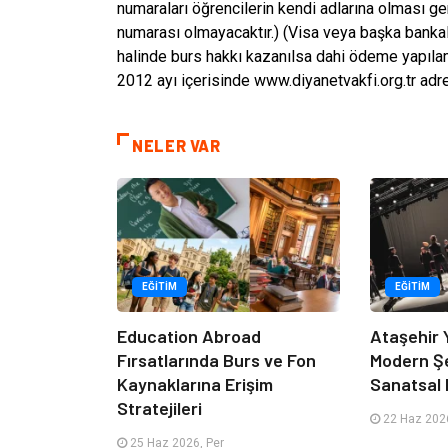
numaraları öğrencilerin kendi adlarına olması g
numarası olmayacaktır.) (Visa veya başka bankal
halinde burs hakkı kazanılsa dahi ödeme yapıl
2012 ayı içerisinde www.diyanetvakfi.org.tr adre
NELER VAR
EĞITIM
EĞITIM
Education Abroad
Ataşehir 
Fırsatlarında Burs ve Fon
Modern Ş
Kaynaklarına Erişim
Sanatsal 
Stratejileri
22 Haz 2026
25 Haz 2026, Per