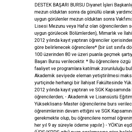
DESTEK BAŞARI BURSU Diyanet İşleri Başkanlığı 
mezun olduktan sonra da gönüllü olarak yardımc
uygun görülenler mezun olduktan sonra Vakfımı
Lisesi Mezunu veya Hafız olan öğrencilerden se
uygun görülecek Bölümlerden), Mimarlık ve İlahi
2012 yılında kayıt yaptıran öğrenciler içerisi
göre belirlenecek öğrencilere* (bir üst sınıfa 
100 üzerinden 80 ve üzeri puanla geçmek şartı
Başarı Bursu verilecektir. * Bu öğrencilere özg
faaliyet ve programlara katılmak zorunluluğu
Akademik seviyede eleman yetiştirilmesi maks
yurtiçinde herhangi bir İlahiyat Fakültesinde Y
2012 yılında kayıt yaptıran ve SGK Kapsamında he
öğrencilerden; - Akademik ve Lisansüstü Eğitim
Yükseklisans-Master öğrencilerine burs verilece
öğrenimlerinin devam ettiğini ve SGK Kapsamında
gerekmekte olup, bu öğrencilere normal öğrenim
her yıl 9 ay süreyle ödeme yapılır.) - YÖK’ün eşd