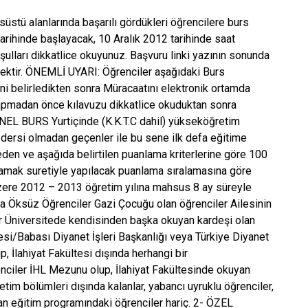
süstü alanlarında başarılı gördükleri öğrencilere burs
arihinde başlayacak, 10 Aralık 2012 tarihinde saat
ulları dikkatlice okuyunuz. Başvuru linki yazının sonunda
ecektir. ÖNEMLİ UYARI: Öğrenciler aşağıdaki Burs
ni belirledikten sonra Müracaatını elektronik ortamda
apmadan önce kılavuzu dikkatlice okuduktan sonra
NEL BURS Yurtiçinde (K.K.T.C dahil) yükseköğretim
z dersi olmadan geçenler ile bu sene ilk defa eğitime
den ve aşağıda belirtilen puanlama kriterlerine göre 100
amak suretiyle yapılacak puanlama sıralamasına göre
üzere 2012 – 2013 öğretim yılına mahsus 8 ay süreyle
ya Öksüz Öğrenciler Gazi Çocuğu olan öğrenciler Ailesinin
er Üniversitede kendisinden başka okuyan kardeşi olan
esi/Babası Diyanet İşleri Başkanlığı veya Türkiye Diyanet
 İlahiyat Fakültesi dışında herhangi bir
ciler İHL Mezunu olup, İlahiyat Fakültesinde okuyan
tim bölümleri dışında kalanlar, yabancı uyruklu öğrenciler,
an eğitim programındaki öğrenciler hariç. 2- ÖZEL