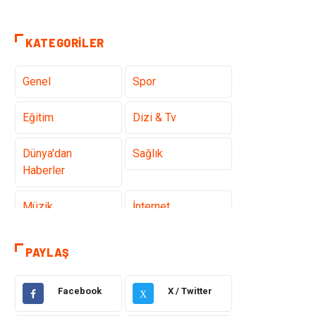
KATEGORILER
Genel
Spor
Eğitim
Dizi & Tv
Dünya'dan
Sağlık
Haberler
Müzik
İnternet
Ülkemizden
Politika & Siyaset
PAYLAŞ
Haberler
Facebook
X / Twitter
Teknoloji
Kültür ve Sanat
X