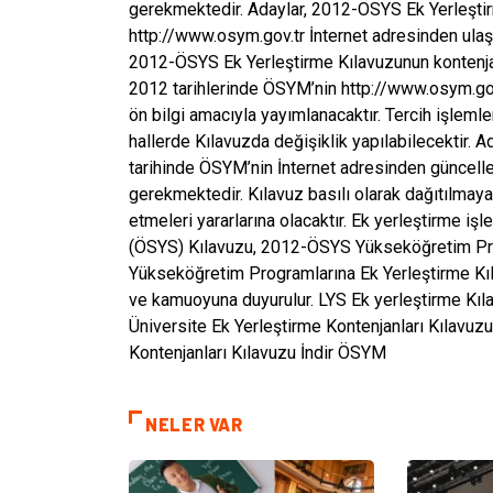
gerekmektedir. Adaylar, 2012-ÖSYS Ek Yerleşti
http://www.osym.gov.tr İnternet adresinden ulaşa
2012-ÖSYS Ek Yerleştirme Kılavuzunun kontenjan 
2012 tarihlerinde ÖSYM’nin http://www.osym.gov.
ön bilgi amacıyla yayımlanacaktır. Tercih işleml
hallerde Kılavuzda değişiklik yapılabilecektir. 
tarihinde ÖSYM’nin İnternet adresinden güncell
gerekmektedir. Kılavuz basılı olarak dağıtılmay
etmeleri yararlarına olacaktır. Ek yerleştirme i
(ÖSYS) Kılavuzu, 2012-ÖSYS Yükseköğretim Pro
Yükseköğretim Programlarına Ek Yerleştirme Kıla
ve kamuoyuna duyurulur. LYS Ek yerleştirme Kı
Üniversite Ek Yerleştirme Kontenjanları Kılavuzu
Kontenjanları Kılavuzu İndir ÖSYM
NELER VAR