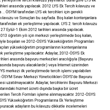
rleştirme tercih kılavuzu yayınlandı. Buna göre LYS ek
rihleri arasında yapılacak. 2012 LYS Ek Tercih kılavuzu ve
ada … ÖSYM tarafından LYS ek tercihleri için gerekli
kılavuzu ve Sonuçları bu sayfada. Boş kalan kontenjanlara
arafından ek yerleştirme yapılacak. LYS 2. tercih kılavuzu
 27 Eylül-1 Ekim 2012 tarihleri arasında yapılacak.
013 öğretim yılı için merkezi yerleştirmede boş kalan,
deniyle boşalan ve 2012-ÖSYS Yükseköğretim Programları
açılan yükseköğretim programlarının kontenjanlarına
 yerleştirme yapılacaktır. Adaylar, 2012-ÖSYS Ek
rihleri arasında başvuru merkezleri aracılığıyla (Başvuru
rasında başvuru alacaklardır.) veya İnternet üzerinden
YS merkezi ilk yerleştirmede tercih işlemi yapılabilen
e ÖSYM Sınav Merkezi Yöneticilikleri ÖSYS’de Başvuru
si uzatılmayacaktır. Adaylar, tercihlerini Başvuru Merkezi
utarındaki hizmet ücreti dışında başka bir ücret
rilen Tercih Formları işleme alınmayacaktır. 2012-ÖSYS
12-ÖSYS Yükseköğretim Programlarına Ek Yerleştirme
aşvuracak adayların bu kılavuzu dikkatle incelemeleri