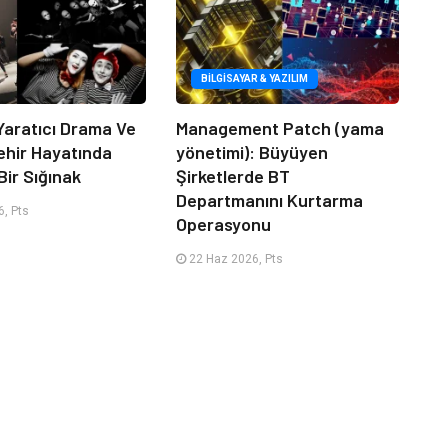
BILGISAYAR & YAZILIM
Yaratıcı Drama Ve
Management Patch (yama
ehir Hayatında
yönetimi): Büyüyen
Bir Sığınak
Şirketlerde BT
Departmanını Kurtarma
, Pts
Operasyonu
22 Haz 2026, Pts