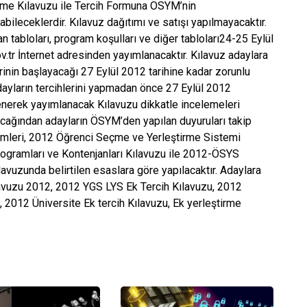
rme Kılavuzu ile Tercih Formuna ÖSYM’nin
bileceklerdir. Kılavuz dağıtımı ve satışı yapılmayacaktır.
tabloları, program koşulları ve diğer tabloları24-25 Eylül
tr İnternet adresinden yayımlanacaktır. Kılavuz adaylara
erinin başlayacağı 27 Eylül 2012 tarihine kadar zorunlu
Adayların tercihlerini yapmadan önce 27 Eylül 2012
enerek yayımlanacak Kılavuzu dikkatle incelemeleri
acağından adayların ÖSYM’den yapılan duyuruları takip
şlemleri, 2012 Öğrenci Seçme ve Yerleştirme Sistemi
gramları ve Kontenjanları Kılavuzu ile 2012-ÖSYS
vuzunda belirtilen esaslara göre yapılacaktır. Adaylara
lavuzu 2012, 2012 YGS LYS Ek Tercih Kılavuzu, 2012
, 2012 Üniversite Ek tercih Kılavuzu, Ek yerleştirme