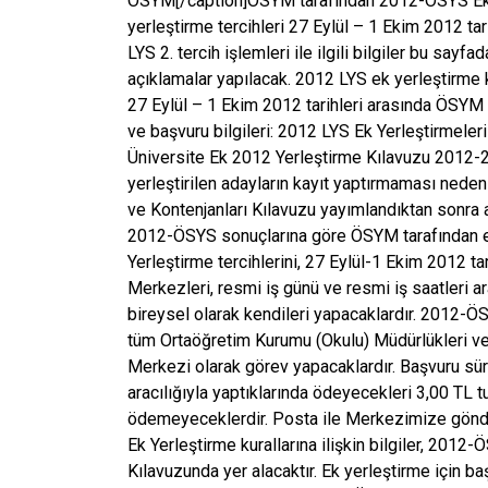
ÖSYM[/caption]ÖSYM tarafından 2012-ÖSYS Ek ye
yerleştirme tercihleri 27 Eylül – 1 Ekim 2012 ta
LYS 2. tercih işlemleri ile ilgili bilgiler bu sayf
açıklamalar yapılacak. 2012 LYS ek yerleştirme 
27 Eylül – 1 Ekim 2012 tarihleri arasında ÖSYM t
ve başvuru bilgileri: 2012 LYS Ek Yerleştirmeleri
Üniversite Ek 2012 Yerleştirme Kılavuzu 2012-2
yerleştirilen adayların kayıt yaptırmaması ne
ve Kontenjanları Kılavuzu yayımlandıktan sonra 
2012-ÖSYS sonuçlarına göre ÖSYM tarafından ek
Yerleştirme tercihlerini, 27 Eylül-1 Ekim 2012 ta
Merkezleri, resmi iş günü ve resmi iş saatleri a
bireysel olarak kendileri yapacaklardır. 2012-ÖS
tüm Ortaöğretim Kurumu (Okulu) Müdürlükleri v
Merkezi olarak görev yapacaklardır. Başvuru süre
aracılığıyla yaptıklarında ödeyecekleri 3,00 TL t
ödemeyeceklerdir. Posta ile Merkezimize gönde
Ek Yerleştirme kurallarına ilişkin bilgiler, 20
Kılavuzunda yer alacaktır. Ek yerleştirme için b