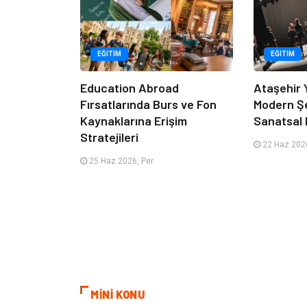
EĞITIM
EĞITIM
Education Abroad
Ataşehir 
Fırsatlarında Burs ve Fon
Modern Ş
Kaynaklarına Erişim
Sanatsal 
Stratejileri
22 Haz 2026
25 Haz 2026, Per
MİNİ KONU