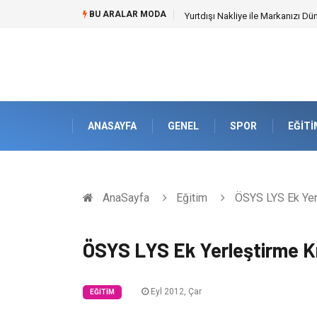
BU ARALAR MODA
Yurtdışı Nakliye ile Markanızı Dü
ANASAYFA
GENEL
SPOR
EĞITI
AnaSayfa
Eğitim
ÖSYS LYS Ek Yer
ÖSYS LYS Ek Yerleştirme K
Eyl 2012, Çar
EĞITIM