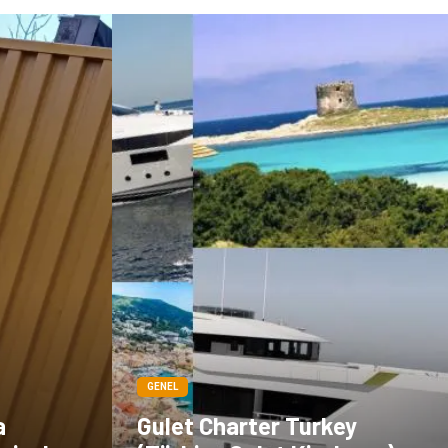
GENEL
a
Gulet Charter Turkey