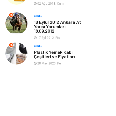
Güzellik & Bakım
Magazin Dünyası
02 Ağu 2013, Cum
Organizasyon
Emlak
GENEL
18 Eylül 2012 Ankara At
Yarışı Yorumları
Hizmet
Otomotiv
18.09.2012
17 Eyl 2012, Pts
Aksesuar
Bebek Giyim
GENEL
Plastik Yemek Kabı
Çeşitleri ve Fiyatları
28 May 2020, Per