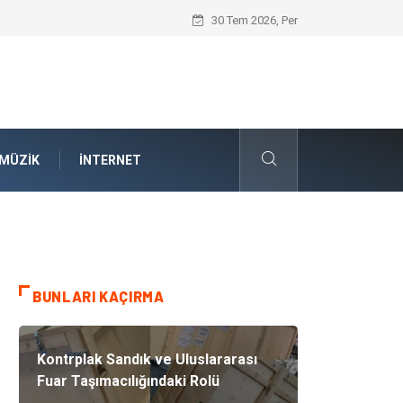
İnternetsiz Bir Gün Nedir ve Neden Önem
30 Tem 2026, Per
MÜZIK
İNTERNET
BUNLARI KAÇIRMA
Kontrplak Sandık ve Uluslararası
Fuar Taşımacılığındaki Rolü