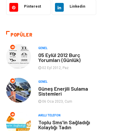
Akıllı Telefon
Yaşam
Pinterest
Linkedin
Soru-Cevap
Biyografi, Kimdir?
POPÜLER
Ekonomi
Sinema
GENEL
Elektrik Elektronik
Giyim
05 Eylül 2012 Burç
Yorumları (Günlük)
Tanıtıcı Reklam
Alışveriş
02 Eyl 2012, Paz
Hukuk
Gıda
GENEL
Güneş Enerjili Sulama
Sistemleri
Dekorasyon
Tatil
06 Oca 2023, Cum
Makine
Bilgisayar &
AKILLI TELEFON
Yazılım
Toplu Sms'in Sağladığı
Kolaylığı Tadın