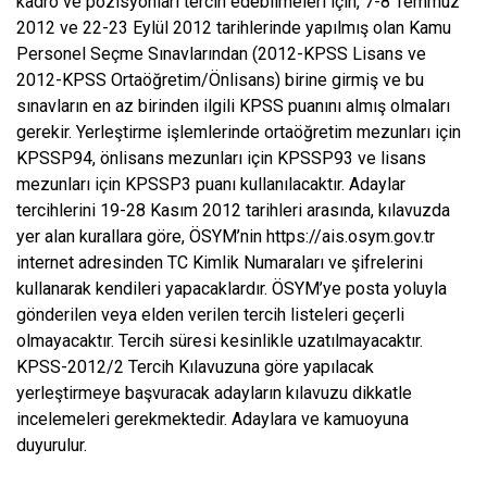
kadro ve pozisyonları tercih edebilmeleri için, 7-8 Temmuz
2012 ve 22-23 Eylül 2012 tarihlerinde yapılmış olan Kamu
Personel Seçme Sınavlarından (2012-KPSS Lisans ve
2012-KPSS Ortaöğretim/Önlisans) birine girmiş ve bu
sınavların en az birinden ilgili KPSS puanını almış olmaları
gerekir. Yerleştirme işlemlerinde ortaöğretim mezunları için
KPSSP94, önlisans mezunları için KPSSP93 ve lisans
mezunları için KPSSP3 puanı kullanılacaktır. Adaylar
tercihlerini 19-28 Kasım 2012 tarihleri arasında, kılavuzda
yer alan kurallara göre, ÖSYM’nin https://ais.osym.gov.tr
internet adresinden TC Kimlik Numaraları ve şifrelerini
kullanarak kendileri yapacaklardır. ÖSYM’ye posta yoluyla
gönderilen veya elden verilen tercih listeleri geçerli
olmayacaktır. Tercih süresi kesinlikle uzatılmayacaktır.
KPSS-2012/2 Tercih Kılavuzuna göre yapılacak
yerleştirmeye başvuracak adayların kılavuzu dikkatle
incelemeleri gerekmektedir. Adaylara ve kamuoyuna
duyurulur.