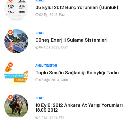
GENEL
05 Eylül 2012 Burç Yorumları (Günlük)
Ekonomi
Sinema
02 Eyl 2012, Paz
Elektrik Elektronik
Giyim
GENEL
Güneş Enerjili Sulama Sistemleri
Tanıtıcı Reklam
Alışveriş
06 Oca 2023, Cum
Hukuk
Gıda
AKILLI TELEFON
Dekorasyon
Tatil
Toplu Sms'in Sağladığı Kolaylığı Tadın
02 Ağu 2013, Cum
Makine
Bilgisayar & Yazılım
GENEL
Güzellik & Bakım
Magazin Dünyası
18 Eylül 2012 Ankara At Yarışı Yorumları
18.09.2012
Organizasyon
Emlak
17 Eyl 2012, Pts