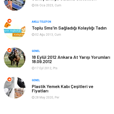
Tanıtıcı Reklam
Alışveriş
06 Oca 2023, Cum
Hukuk
Gıda
AKILLI TELEFON
Dekorasyon
Tatil
Toplu Sms'in Sağladığı Kolaylığı Tadın
02 Ağu 2013, Cum
Makine
Bilgisayar & Yazılım
GENEL
Güzellik & Bakım
Magazin Dünyası
18 Eylül 2012 Ankara At Yarışı Yorumları
18.09.2012
Organizasyon
Emlak
17 Eyl 2012, Pts
Hizmet
Otomotiv
GENEL
Plastik Yemek Kabı Çeşitleri ve
Fiyatları
Aksesuar
Bebek Giyim
28 May 2020, Per