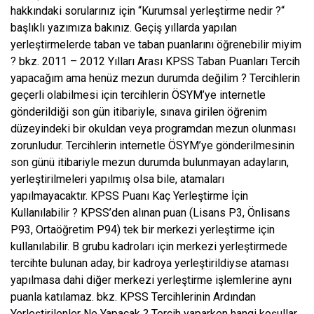
hakkındaki sorularınız için “Kurumsal yerleştirme nedir ?“
başlıklı yazımıza bakınız. Geçiş yıllarda yapılan
yerleştirmelerde taban ve taban puanlarını öğrenebilir miyim
? bkz. 2011 – 2012 Yılları Arası KPSS Taban Puanları Tercih
yapacağım ama henüz mezun durumda değilim ? Tercihlerin
geçerli olabilmesi için tercihlerin ÖSYM’ye internetle
gönderildiği son gün itibariyle, sınava girilen öğrenim
düzeyindeki bir okuldan veya programdan mezun olunması
zorunludur. Tercihlerin internetle ÖSYM’ye gönderilmesinin
son günü itibariyle mezun durumda bulunmayan adayların,
yerleştirilmeleri yapılmış olsa bile, atamaları
yapılmayacaktır. KPSS Puanı Kaç Yerleştirme İçin
Kullanılabilir ? KPSS’den alınan puan (Lisans P3, Önlisans
P93, Ortaöğretim P94) tek bir merkezi yerleştirme için
kullanılabilir. B grubu kadroları için merkezi yerleştirmede
tercihte bulunan aday, bir kadroya yerleştirildiyse ataması
yapılmasa dahi diğer merkezi yerleştirme işlemlerine aynı
puanla katılamaz. bkz. KPSS Tercihlerinin Ardından
Yerleştirilenler Ne Yapacak ? Tercih yaparken hangi koşullar