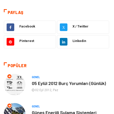
Dünya'dan Haberler
Sağlık
PAYLAŞ
Müzik
İnternet
Facebook
X / Twitter
X
Ülkemizden Haberler
Politika & Siyaset
Pinterest
Linkedin
Teknoloji
Kültür ve Sanat
Akıllı Telefon
Yaşam
POPÜLER
Soru-Cevap
Biyografi, Kimdir?
GENEL
05 Eylül 2012 Burç Yorumları (Günlük)
Ekonomi
Sinema
02 Eyl 2012, Paz
Elektrik Elektronik
Giyim
GENEL
Güneş Enerjili Sulama Sistemleri