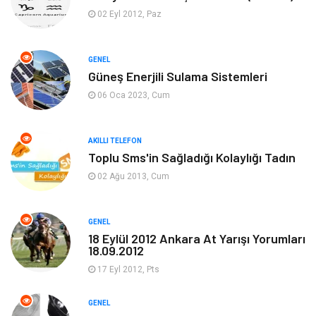
Ekonomi
Sinema
02 Eyl 2012, Paz
Elektrik Elektronik
Giyim
GENEL
Güneş Enerjili Sulama Sistemleri
Tanıtıcı Reklam
Alışveriş
06 Oca 2023, Cum
Hukuk
Gıda
AKILLI TELEFON
Dekorasyon
Tatil
Toplu Sms'in Sağladığı Kolaylığı Tadın
02 Ağu 2013, Cum
Makine
Bilgisayar & Yazılım
GENEL
Güzellik & Bakım
Magazin Dünyası
18 Eylül 2012 Ankara At Yarışı Yorumları
18.09.2012
Organizasyon
Emlak
17 Eyl 2012, Pts
Hizmet
Otomotiv
GENEL