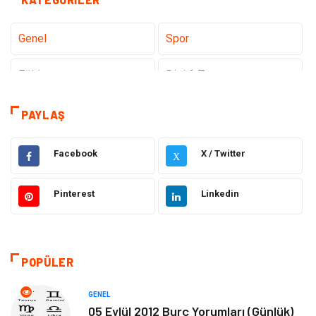
Genel
Spor
Eğitim
Dizi & Tv
Dünya'dan Haberler
Sağlık
PAYLAŞ
Müzik
İnternet
Facebook
X / Twitter
X
Ülkemizden Haberler
Politika & Siyaset
Pinterest
Linkedin
Teknoloji
Kültür ve Sanat
Akıllı Telefon
Yaşam
POPÜLER
Soru-Cevap
Biyografi, Kimdir?
GENEL
05 Eylül 2012 Burç Yorumları (Günlük)