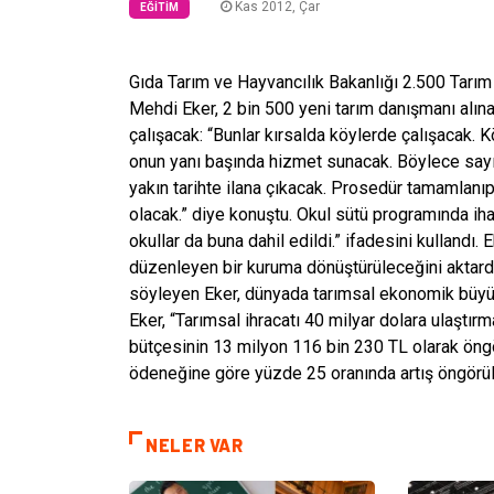
Kas 2012, Çar
EĞITIM
Gıda Tarım ve Hayvancılık Bakanlığı 2.500 Tarım
Mehdi Eker, 2 bin 500 yeni tarım danışmanı alına
çalışacak: “Bunlar kırsalda köylerde çalışacak. K
onun yanı başında hizmet sunacak. Böylece sayı
yakın tarihte ilana çıkacak. Prosedür tamamlan
olacak.” diye konuştu. Okul sütü programında ihal
okullar da buna dahil edildi.” ifadesini kullandı. 
düzenleyen bir kuruma dönüştürüleceğini aktardı
söyleyen Eker, dünyada tarımsal ekonomik büyüm
Eker, “Tarımsal ihracatı 40 milyar dolara ulaştır
bütçesinin 13 milyon 116 bin 230 TL olarak öng
ödeneğine göre yüzde 25 oranında artış öngörülü
NELER VAR