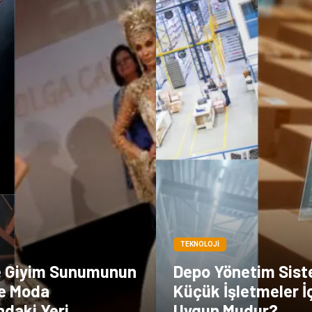
TEKNOLOJI
e Giyim Sunumunun
Depo Yönetim Sist
e Moda
Küçük İşletmeler İ
ndaki Yeri
Uygun Mudur?