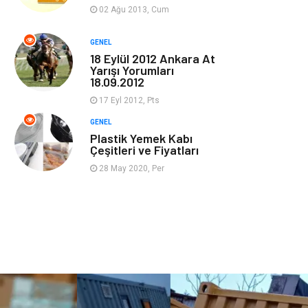
Güzellik & Bakım
Magazin Dünyası
02 Ağu 2013, Cum
Organizasyon
Emlak
GENEL
18 Eylül 2012 Ankara At
Yarışı Yorumları
Hizmet
Otomotiv
18.09.2012
17 Eyl 2012, Pts
Aksesuar
Bebek Giyim
GENEL
Plastik Yemek Kabı
Çeşitleri ve Fiyatları
28 May 2020, Per