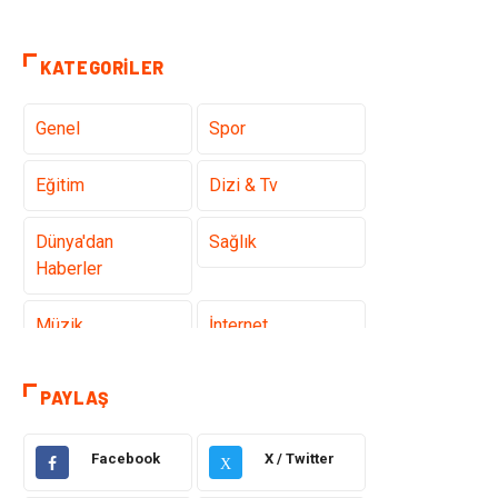
KATEGORILER
Genel
Spor
Eğitim
Dizi & Tv
Dünya'dan
Sağlık
Haberler
Müzik
İnternet
Ülkemizden
Politika & Siyaset
PAYLAŞ
Haberler
Facebook
X / Twitter
Teknoloji
Kültür ve Sanat
X