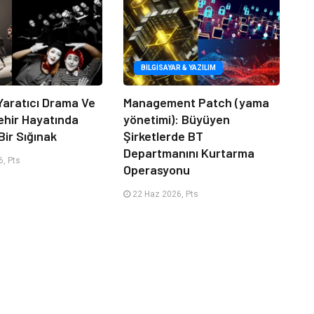
BILGISAYAR & YAZILIM
Yaratıcı Drama Ve
Management Patch (yama
ehir Hayatında
yönetimi): Büyüyen
Bir Sığınak
Şirketlerde BT
Departmanını Kurtarma
, Pts
Operasyonu
22 Haz 2026, Pts