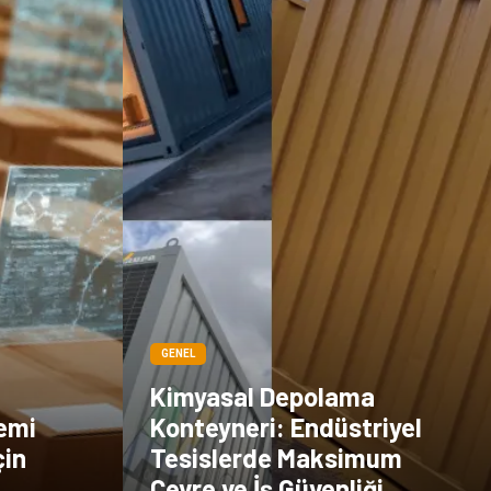
GENEL
Kimyasal Depolama
emi
Konteyneri: Endüstriyel
çin
Tesislerde Maksimum
Çevre ve İş Güvenliği