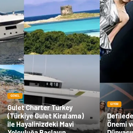
GENEL
GIYIM
Gulet Charter Turkey
(Türkiye Gulet Kiralama)
Defiled
ile Hayalinizdeki Mavi
Önemi v
Yolculuğa Başlayın
Dünyası