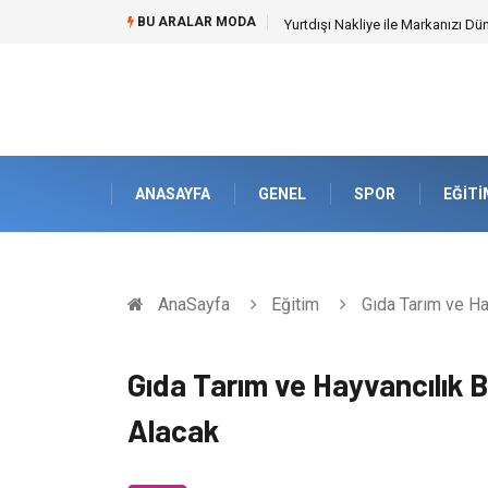
BU ARALAR MODA
Yurtdışı Nakliye ile Markanızı Dü
ANASAYFA
GENEL
SPOR
EĞITI
AnaSayfa
Eğitim
Gıda Tarım ve Ha
Gıda Tarım ve Hayvancılık 
Alacak