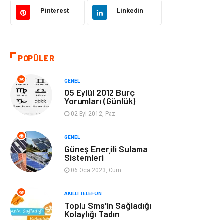
Akıllı Telefon
Yaşam
Pinterest
Linkedin
Soru-Cevap
Biyografi, Kimdir?
POPÜLER
Ekonomi
Sinema
GENEL
Elektrik Elektronik
Giyim
05 Eylül 2012 Burç
Yorumları (Günlük)
Tanıtıcı Reklam
Alışveriş
02 Eyl 2012, Paz
Hukuk
Gıda
GENEL
Güneş Enerjili Sulama
Sistemleri
Dekorasyon
Tatil
06 Oca 2023, Cum
Makine
Bilgisayar &
AKILLI TELEFON
Yazılım
Toplu Sms'in Sağladığı
Kolaylığı Tadın