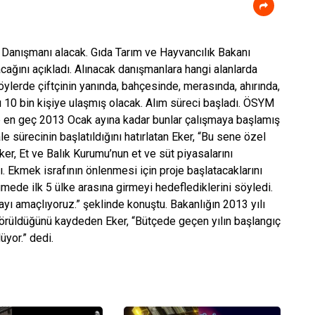
 Danışmanı alacak. Gıda Tarım ve Hayvancılık Bakanı
cağını açıkladı. Alınacak danışmanlara hangi alanlarda
öylerde çiftçinin yanında, bahçesinde, merasında, ahırında,
 10 bin kişiye ulaşmış olacak. Alım süreci başladı. ÖSYM
ıp en geç 2013 Ocak ayına kadar bunlar çalışmaya başlamış
e sürecinin başlatıldığını hatırlatan Eker, “Bu sene özel
Eker, Et ve Balık Kurumu’nun et ve süt piyasalarını
. Ekmek israfının önlenmesi için proje başlatacaklarını
ede ilk 5 ülke arasına girmeyi hedeflediklerini söyledi.
mayı amaçlıyoruz.” şeklinde konuştu. Bakanlığın 2013 yılı
örüldüğünü kaydeden Eker, “Bütçede geçen yılın başlangıç
yor.” dedi.