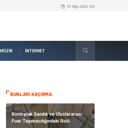
İnternetsiz Bir Gün Nedir ve Neden Önem
01 Ağu 2026, Cts
MÜZIK
İNTERNET
BUNLARI KAÇIRMA
Kontrplak Sandık ve Uluslararası
Fuar Taşımacılığındaki Rolü