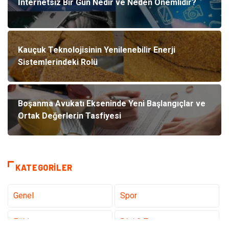
İnternetsiz Bir Gün Nedir ve Neden Önemlidir?
Kauçuk Teknolojisinin Yenilenebilir Enerji
Sistemlerindeki Rolü
Boşanma Avukatı Ekseninde Yeni Başlangıçlar ve
Ortak Değerlerin Tasfiyesi
KATEGORILER
Genel
Spor
Eğitim
Dizi & Tv