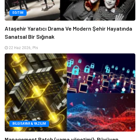
EĞITIM
Ataşehir Yaratıcı Drama Ve Modern Şehir Hayatında
Sanatsal Bir Sığınak
22 Haz 2026, Pts
BILGISAYAR & YAZILIM
Management Patch (yama yönetimi): Büyüyen