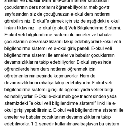
anneler ve babalar MEB”in e-okul internet sitesinden
çocuklarının ders notlarını öğrenebiliyorlar. meb.gov.tr
sayfasından siz de çocuğunuzun e-okul ders notlarını
görebilirsiniz. E-okul”a girmek için siz de aşağıdaki e-okul
linkini tıklayınız… e-okul (e okul) Veli Bilgilendirme Sistemi.
E-okul veli bilgilendirme sistemi ile anneler ve babalar
çocuklarının devamsızlıklarını takip edebiliyorlar.E-okul veli
bilgilendirme sistemi ve e-okul giriş paneli. E-okul veli
bilgilendirme sistemi ile anneler ve babalar çocuklarının
devamsızlıklarını takip edebiliyorlar. E-okul sayesinde
öğrencilerde hem ders notlarını öğrenmek için
öğretmenlerinin peşinde koşmuyorlar. Hem de
devamsızlıklarını rahatça takip edebiliyorlar. E okul veli
bilgilendirme sistemi girişi ile öğrenci yada veliler bilgi
edinebiliyorlar. E-Okul e-okul.meb.gov.tr adresinden yada
sitemizdeki “e okul veli bilgilendirme sistemi” linki ile e-
okul girişi yapabilirsiniz. E-okul veli bilgilendirme sistemi ile
anneler ve babalar çocuklarının devamsızlıklarını takip
edebiliyorlar. 1-2 senedir kullanılmaya başlayan bu sistem