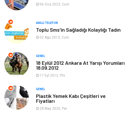
06 Oca 2023, Cum
Hukuk
Gıda
AKILLI TELEFON
Dekorasyon
Tatil
Toplu Sms'in Sağladığı Kolaylığı Tadın
02 Ağu 2013, Cum
Makine
Bilgisayar & Yazılım
GENEL
Güzellik & Bakım
Magazin Dünyası
18 Eylül 2012 Ankara At Yarışı Yorumları
18.09.2012
Organizasyon
Emlak
17 Eyl 2012, Pts
Hizmet
Otomotiv
GENEL
Plastik Yemek Kabı Çeşitleri ve
Fiyatları
Aksesuar
Bebek Giyim
28 May 2020, Per