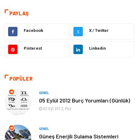
Dünya'dan Haberler
Sağlık
PAYLAŞ
Müzik
İnternet
Facebook
X / Twitter
X
Ülkemizden Haberler
Politika & Siyaset
Pinterest
Linkedin
Teknoloji
Kültür ve Sanat
Akıllı Telefon
Yaşam
POPÜLER
Soru-Cevap
Biyografi, Kimdir?
GENEL
05 Eylül 2012 Burç Yorumları (Günlük)
Ekonomi
Sinema
02 Eyl 2012, Paz
Elektrik Elektronik
Giyim
GENEL
Güneş Enerjili Sulama Sistemleri
Tanıtıcı Reklam
Alışveriş