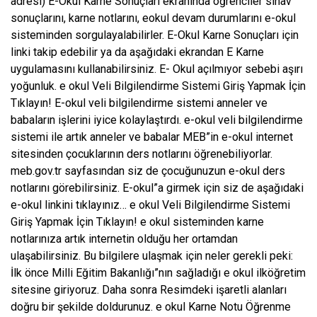
adresi) E-Okul Karne Sonuçları ekranında öğrenciler sınav
sonuçlarını, karne notlarını, eokul devam durumlarını e-okul
sisteminden sorgulayalabilirler. E-Okul Karne Sonuçları için
linki takip edebilir ya da aşağıdaki ekrandan E Karne
uygulamasını kullanabilirsiniz. E- Okul açılmıyor sebebi aşırı
yoğunluk. e okul Veli Bilgilendirme Sistemi Giriş Yapmak İçin
Tıklayın! E-okul veli bilgilendirme sistemi anneler ve
babaların işlerini iyice kolaylaştırdı. e-okul veli bilgilendirme
sistemi ile artık anneler ve babalar MEB”in e-okul internet
sitesinden çocuklarının ders notlarını öğrenebiliyorlar.
meb.gov.tr sayfasından siz de çocuğunuzun e-okul ders
notlarını görebilirsiniz. E-okul”a girmek için siz de aşağıdaki
e-okul linkini tıklayınız… e okul Veli Bilgilendirme Sistemi
Giriş Yapmak İçin Tıklayın! e okul sisteminden karne
notlarınıza artık internetin olduğu her ortamdan
ulaşabilirsiniz. Bu bilgilere ulaşmak için neler gerekli peki:
İlk önce Milli Eğitim Bakanlığı”nın sağladığı e okul ilköğretim
sitesine giriyoruz. Daha sonra Resimdeki işaretli alanları
doğru bir şekilde doldurunuz. e okul Karne Notu Öğrenme