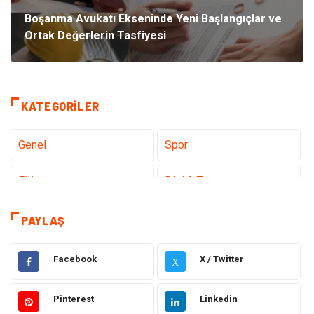
Boşanma Avukatı Ekseninde Yeni Başlangıçlar ve
Ortak Değerlerin Tasfiyesi
KATEGORILER
Genel
Spor
Eğitim
Dizi & Tv
Dünya'dan Haberler
Sağlık
PAYLAŞ
Müzik
İnternet
Facebook
X / Twitter
X
Ülkemizden Haberler
Politika & Siyaset
Pinterest
Linkedin