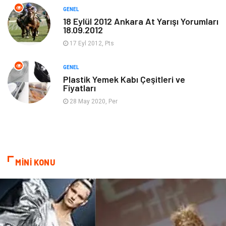
GENEL
Güzellik & Bakım
Magazin Dünyası
18 Eylül 2012 Ankara At Yarışı Yorumları
18.09.2012
Organizasyon
Emlak
17 Eyl 2012, Pts
Hizmet
Otomotiv
GENEL
Plastik Yemek Kabı Çeşitleri ve
Fiyatları
Aksesuar
Bebek Giyim
28 May 2020, Per
MİNİ KONU