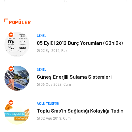
Teknoloji
Kültür ve Sanat
Akıllı Telefon
Yaşam
POPÜLER
Soru-Cevap
Biyografi, Kimdir?
GENEL
05 Eylül 2012 Burç Yorumları (Günlük)
Ekonomi
Sinema
02 Eyl 2012, Paz
Elektrik Elektronik
Giyim
GENEL
Güneş Enerjili Sulama Sistemleri
Tanıtıcı Reklam
Alışveriş
06 Oca 2023, Cum
Hukuk
Gıda
AKILLI TELEFON
Dekorasyon
Tatil
Toplu Sms'in Sağladığı Kolaylığı Tadın
02 Ağu 2013, Cum
Makine
Bilgisayar & Yazılım