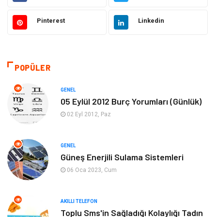
Ülkemizden Haberler
Politika & Siyaset
Pinterest
Linkedin
Teknoloji
Kültür ve Sanat
Akıllı Telefon
Yaşam
POPÜLER
Soru-Cevap
Biyografi, Kimdir?
GENEL
05 Eylül 2012 Burç Yorumları (Günlük)
Ekonomi
Sinema
02 Eyl 2012, Paz
Elektrik Elektronik
Giyim
GENEL
Güneş Enerjili Sulama Sistemleri
Tanıtıcı Reklam
Alışveriş
06 Oca 2023, Cum
Hukuk
Gıda
AKILLI TELEFON
Dekorasyon
Tatil
Toplu Sms'in Sağladığı Kolaylığı Tadın