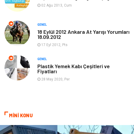
02 Ağu 2013, Cum
Makine
Bilgisayar & Yazılım
GENEL
Güzellik & Bakım
Magazin Dünyası
18 Eylül 2012 Ankara At Yarışı Yorumları
18.09.2012
Organizasyon
Emlak
17 Eyl 2012, Pts
Hizmet
Otomotiv
GENEL
Plastik Yemek Kabı Çeşitleri ve
Fiyatları
Aksesuar
Bebek Giyim
28 May 2020, Per
MİNİ KONU