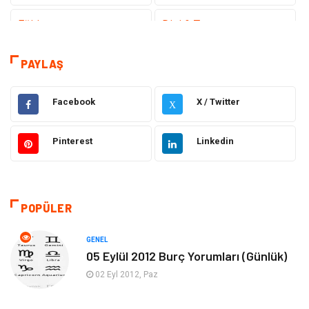
Eğitim
Dizi & Tv
Dünya'dan Haberler
Sağlık
PAYLAŞ
Müzik
İnternet
Facebook
X / Twitter
X
Ülkemizden Haberler
Politika & Siyaset
Pinterest
Linkedin
Teknoloji
Kültür ve Sanat
Akıllı Telefon
Yaşam
POPÜLER
Soru-Cevap
Biyografi, Kimdir?
GENEL
05 Eylül 2012 Burç Yorumları (Günlük)
Ekonomi
Sinema
02 Eyl 2012, Paz
Elektrik Elektronik
Giyim