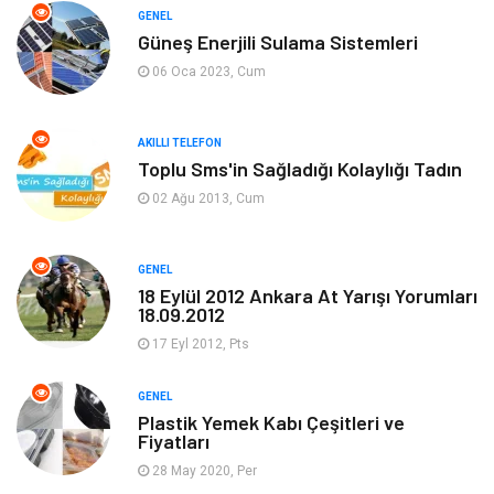
GENEL
Güneş Enerjili Sulama Sistemleri
Tanıtıcı Reklam
Alışveriş
06 Oca 2023, Cum
Hukuk
Gıda
AKILLI TELEFON
Dekorasyon
Tatil
Toplu Sms'in Sağladığı Kolaylığı Tadın
02 Ağu 2013, Cum
Makine
Bilgisayar & Yazılım
GENEL
Güzellik & Bakım
Magazin Dünyası
18 Eylül 2012 Ankara At Yarışı Yorumları
18.09.2012
Organizasyon
Emlak
17 Eyl 2012, Pts
Hizmet
Otomotiv
GENEL
Plastik Yemek Kabı Çeşitleri ve
Fiyatları
Aksesuar
Bebek Giyim
28 May 2020, Per