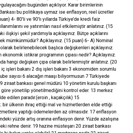
gulayacağını bugünden açıklıyor. Karar birimlerinin
ankası bu politikaya uymaz ise enflasyon, reel ücretler
uan) 4- 80′li ve 90′lı yıllarda Türkiye’de kredi faiz
nımlarını ve yatırımları nasıl etkilemiştir anlatınız. (15
i ilişkiyi şekil yardımıyla açıklayınız. Bütçe açıklarını
mek mümkünmüdür? Açıklayınız. (15 puan) 6- A) Nominal
larak belirlenebilecek başlıca değişkenleri açıklayınız.
 ekonomik istikrar programının çıpası nedir? Açıklayınız.
a hangi değişken çıpa olarak belirlenmiştir anlatınız. (20
şleri bakanı 2 dış işleri bakanı 3 ekonomiden sorumlu
şube sayısı 6 alacağın maaşı biliyormusun 7 Türkiyede
9 ziraat bankası genel müdürü 10 yönetim kurulu başkanı
a göre yönetilip yönetilmediğini kontrol eder. 13 merkez
de edilen paradır.(eroin , kaçakçılık) 15
bir ülkenin ihraç ettiği mal ve hizmetlerden elde ettiği
e hizmetlere yaptığı ödemelerden az olmasıdır. 17 enflasyon
ndeki yüzde artış oranına enflasyon denir. Yüzde azalışına
deki rehne denir. 19 hazine müsteşarı 20 ziraat bankası