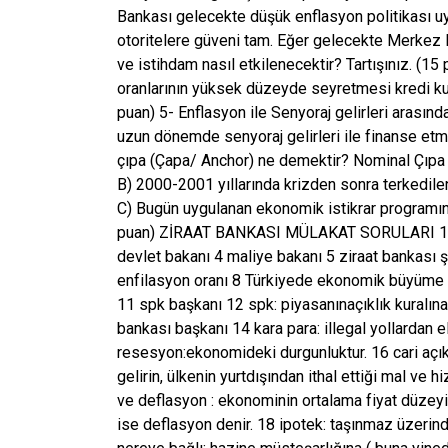
Bankası gelecekte düşük enflasyon politikası uy
otoritelere güveni tam. Eğer gelecekte Merkez B
ve istihdam nasıl etkilenecektir? Tartışınız. (15 p
oranlarının yüksek düzeyde seyretmesi kredi kulla
puan) 5- Enflasyon ile Senyoraj gelirleri arasındak
uzun dönemde senyoraj gelirleri ile finanse et
çıpa (Çapa/ Anchor) ne demektir? Nominal Çıpa o
B) 2000-2001 yıllarında krizden sonra terkedilen
C) Bugün uygulanan ekonomik istikrar programınd
puan) ZİRAAT BANKASI MÜLAKAT SORULARI 1 iç i
devlet bakanı 4 maliye bakanı 5 ziraat bankası 
enfilasyon oranı 8 Türkiyede ekonomik büyüme 
11 spk başkanı 12 spk: piyasanınaçıklık kuralın
bankası başkanı 14 kara para: illegal yollardan el
resesyon:ekonomideki durgunluktur. 16 cari açık: 
gelirin, ülkenin yurtdışından ithal ettiği mal v
ve deflasyon : ekonominin ortalama fiyat düzeyi
ise deflasyon denir. 18 ipotek: taşınmaz üzerin