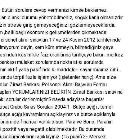
r. Bütün sorulara cevap vermenizi kimse beklemez,
lan o anki durumu yönetebilmeniz, soğuk kanlı olmanızdır.
sizin strese girip girmeyeceğinizi gözlemleyeceklerdir.
an ,belli başlı ekonomik gelişmelerden çıkmaktadır.
Personel alımı sınavları 17 ve 24 Kasım 2012 tarihlerinde
 bilmiyorum deyin, kem küm etmeyin, bilmediğiniz şeye
sinden kesinlikle faiz oranlarına tarihçeye bakın. merkez
 bankası mülakat sorularında nokta atışı sorularda
anın aktif yada pasifinde ki maddeleri sayar mısınız gibi…
ında torpil fazla işlemiyor (işletenler hariç). Ama size
 olur. Ziraat Bankası Personel Alımı Başvuru Formu
vapları YORUMLARINIZI BELİRTİN. Ziraat Bankası sınavına
ki sorular derlenmiştir.Sınavda adaylara başarılar
ktisat Grubu Sınav Soruları 2004 1- Bütçe açığı , temel
ütçe açığı kavramlarını açıklayınız ve bütçe açıklarıyla
Ekonomide finansal varlık olsun. Para ve Bono. Paranın
si pozitif veya negatif olabilmektedir. Bu durumda
bulunduracaklarını açıklayınız. (15 puan) 3- Merkez