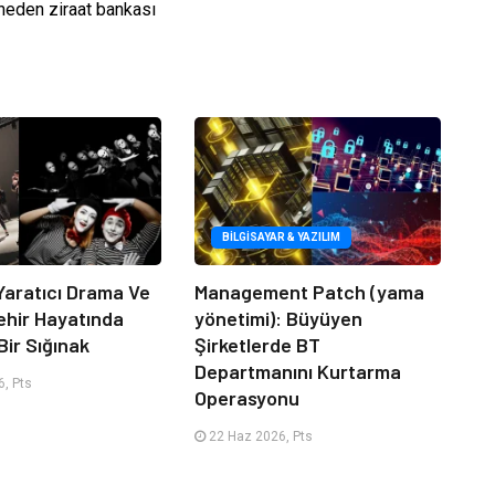
 neden ziraat bankası
BILGISAYAR & YAZILIM
Yaratıcı Drama Ve
Management Patch (yama
ehir Hayatında
yönetimi): Büyüyen
Bir Sığınak
Şirketlerde BT
Departmanını Kurtarma
, Pts
Operasyonu
22 Haz 2026, Pts