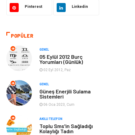
Akıllı Telefon
Yaşam
Pinterest
Linkedin
Soru-Cevap
Biyografi, Kimdir?
POPÜLER
Ekonomi
Sinema
GENEL
Elektrik Elektronik
Giyim
05 Eylül 2012 Burç
Yorumları (Günlük)
Tanıtıcı Reklam
Alışveriş
02 Eyl 2012, Paz
Hukuk
Gıda
GENEL
Güneş Enerjili Sulama
Sistemleri
Dekorasyon
Tatil
06 Oca 2023, Cum
Makine
Bilgisayar &
AKILLI TELEFON
Yazılım
Toplu Sms'in Sağladığı
Kolaylığı Tadın