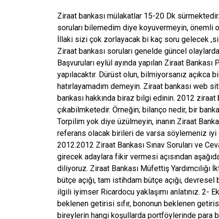
Ziraat bankası mülakatlar 15-20 Dk sürmektedi
soruları bilemedim diye koyuvermeyin, önemli o
İllaki sizi çok zorlayacak bi kaç soru gelecek ,
Ziraat bankası soruları genelde güncel olaylard
Başvuruları eylül ayında yapılan Ziraat Bankası 
yapılacaktır. Dürüst olun, bilmiyorsanız açıkca
hatırlayamadım demeyin. Ziraat bankası web site
bankası hakkında biraz bilgi edinin. 2012 ziraat
çıkabilmketedir. Örneğin; bilanço nedir, bir bank
Torpilim yok diye üzülmeyin, inanın Ziraat Bankas
referans olacak birileri de varsa söylemeniz iyi
2012.2012 Ziraat Bankası Sınav Soruları ve Ce
girecek adaylara fikir vermesi açısından aşağıda
diliyoruz. Ziraat Bankası Müfettiş Yardımcılığı İ
bütçe açığı, tam istihdam bütçe açığı, devresel b
ilgili iyimser Ricardocu yaklaşımı anlatınız. 2- 
beklenen getirisi sıfır, bononun beklenen getiri
bireylerin hangi koşullarda portföylerinde para 