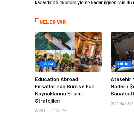
kadardır 45 ekonomiyle ne kadar ilgilenirsin 46
NELER VAR
EĞITIM
EĞITIM
Education Abroad
Ataşehir 
Fırsatlarında Burs ve Fon
Modern Ş
Kaynaklarına Erişim
Sanatsal 
Stratejileri
22 Haz 2026
25 Haz 2026, Per