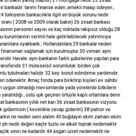
e bi bakın yanlış olabilir) 21 mortgage nedir 22 ziraat
bir bankadır: tarımı finanse eden ,emekli maaşı ödeyen ,
4 türkiyenin bankacılıkla ilgili en büyük sorunu nedir:
oranı ( 2008 ve 2009 olarak bakın) 26 ziraat bankası
ankasının personel sayısı ve kaç noktada rakipsiz olduğu 28
 kurumlarının verimli hale getirilebilecek yatırımcıya
unanlılara oyakbank ; Hollandalılara 29 bankalar neden
re finansman sağlamak için kurulmuştur 30 virman: aynı
eridir Havale: aynı bankanın farklı şubelerine yapılan para
a transferidir 31 müteselsil sorumluluk: birden çok
lu tutulmaları halidir. 32 key: konut edindirme yardımıdır.
en ödenektir. Amaç fonda para biriktirip kişileri ev sahibi
nın uygun olmadığı mevsimlerde yada yörelerde bitkilerin
 yaratıldığı , üstü ışık geçiren örtüyle kaplı ortamlara denir.
aat bankasının yıllık net karı 36 ziraat bankasının vizyonu
 gidermisin ( kesinlikle cevap giderim) 38 patron ve
 farkın ne neden seni alalım 40 buğdayın ekim zamanı ekim
 ph nedir değeri kaçtır tuzlu ve alkali toprak nedemektir
açlık sınırı ne kadardır 44 asgari ücret nedemektir ne