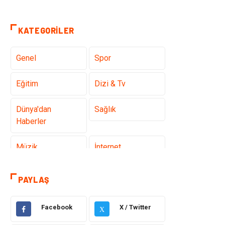
KATEGORILER
Genel
Spor
Eğitim
Dizi & Tv
Dünya'dan
Sağlık
Haberler
Müzik
İnternet
Ülkemizden
Politika & Siyaset
PAYLAŞ
Haberler
Facebook
X / Twitter
Teknoloji
Kültür ve Sanat
X