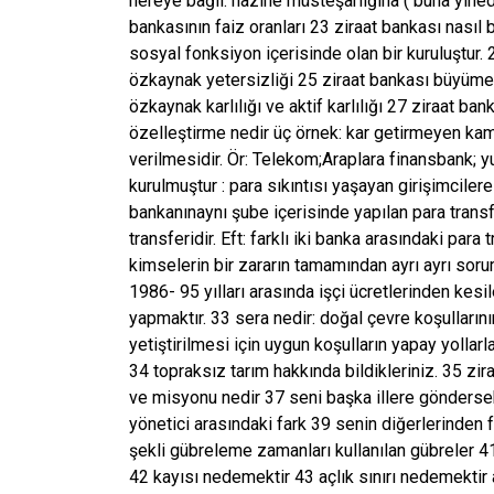
nereye bağlı: hazine müsteşarlığına ( buna yined
bankasının faiz oranları 23 ziraat bankası nasıl 
sosyal fonksiyon içerisinde olan bir kuruluştur. 2
özkaynak yetersizliği 25 ziraat bankası büyüme 
özkaynak karlılığı ve aktif karlılığı 27 ziraat b
özelleştirme nedir üç örnek: kar getirmeyen kamu
verilmesidir. Ör: Telekom;Araplara finansbank; y
kurulmuştur : para sıkıntısı yaşayan girişimcile
bankanınaynı şube içerisinde yapılan para transf
transferidir. Eft: farklı iki banka arasındaki par
kimselerin bir zararın tamamından ayrı ayrı sorum
1986- 95 yılları arasında işçi ücretlerinden kesil
yapmaktır. 33 sera nedir: doğal çevre koşulları
yetiştirilmesi için uygun koşulların yapay yollarla
34 topraksız tarım hakkında bildikleriniz. 35 zir
ve misyonu nedir 37 seni başka illere göndersek
yönetici arasındaki fark 39 senin diğerlerinden
şekli gübreleme zamanları kullanılan gübreler 41
42 kayısı nedemektir 43 açlık sınırı nedemektir 