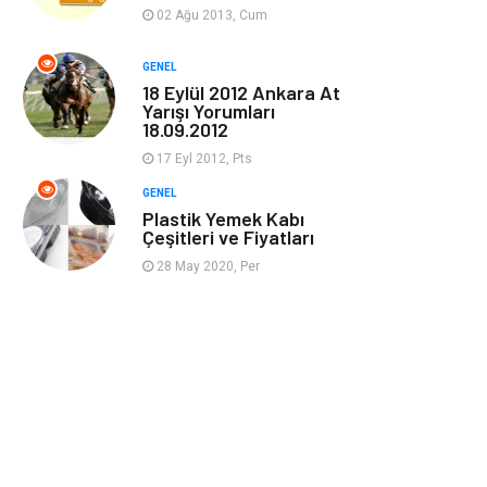
Güzellik & Bakım
Magazin Dünyası
02 Ağu 2013, Cum
Organizasyon
Emlak
GENEL
18 Eylül 2012 Ankara At
Yarışı Yorumları
Hizmet
Otomotiv
18.09.2012
17 Eyl 2012, Pts
Aksesuar
Bebek Giyim
GENEL
Plastik Yemek Kabı
Çeşitleri ve Fiyatları
28 May 2020, Per