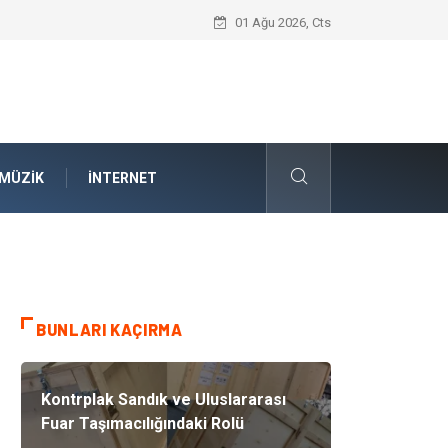
İnternetsiz Bir Gün Nedir ve Neden Önem
01 Ağu 2026, Cts
MÜZIK
İNTERNET
BUNLARI KAÇIRMA
Kontrplak Sandık ve Uluslararası
Fuar Taşımacılığındaki Rolü