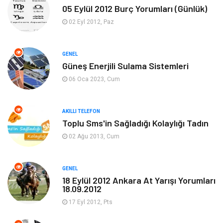
05 Eylül 2012 Burç Yorumları (Günlük)
Ekonomi
Sinema
02 Eyl 2012, Paz
Elektrik Elektronik
Giyim
GENEL
Güneş Enerjili Sulama Sistemleri
Tanıtıcı Reklam
Alışveriş
06 Oca 2023, Cum
Hukuk
Gıda
AKILLI TELEFON
Dekorasyon
Tatil
Toplu Sms'in Sağladığı Kolaylığı Tadın
02 Ağu 2013, Cum
Makine
Bilgisayar & Yazılım
GENEL
Güzellik & Bakım
Magazin Dünyası
18 Eylül 2012 Ankara At Yarışı Yorumları
18.09.2012
Organizasyon
Emlak
17 Eyl 2012, Pts
Hizmet
Otomotiv