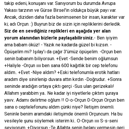
takip edeni, konuşanı var. Sanıyorum bu durumda Avrupa
Yakası tarzının ve Gürse Birsel'in oldukça büyük payı var.
Ancak, diziden daha fazla benimsenen bir insan, karakter var
ki; adı Orçun. :) Buyrun biz de sizin için repliklerini derledik.
Siz de en sevdiğiniz replikleri en aşağıda yer alan
yorum alanından bizlerle paylaşabilirsiniz.
- Ben iyiyim
ama babam öküz! - Yazık ne kadarda güzel bi kızsın. -
Öpüşelim mi? Işılay’ı da çağır 3′ümüz öpüşelim. -Orçun ben
senin babanım biliyorsun. +Evet -Sende benim oğlumsun
+Haliyle -Orçun ıııı ben sana 600 kağıtlık bir cep telefonu
aldım.. +Evet -Niye aldım? +Eski telefonumla erotik hatları
aradım diye sinirlenip duvara attın kırdın -Doğrudur.. +Sonra
seninde aradığın ortaya çıktı gerçi -Sus ulan gerizekalı!
Allahım yarabbim ya.. Ne kadar iyi niyetlerle çıktım şuraya
yavv.. Adamı delirtme oğlum !! O-o-Orçun 0-Orçun Orçun ben
sana o ceptelefonunu aldım çünki niye? İletişim önemli.
Seninle benim aramdaki iletişimde önemli Orçuncum. Ha bu
vesileyle şunu söylemek isterim ki.. O-Orçun ıııı S-s-seni
seviyorum. +Diyorsun -Te Allahta senin belanı vermesin geri