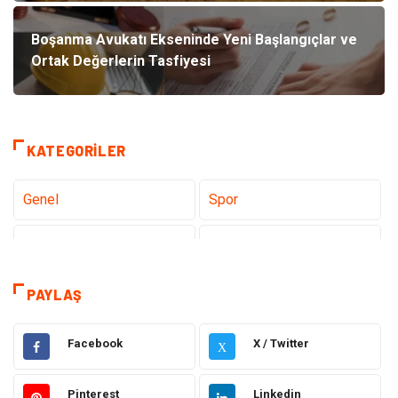
Boşanma Avukatı Ekseninde Yeni Başlangıçlar ve
Ortak Değerlerin Tasfiyesi
KATEGORILER
Genel
Spor
Eğitim
Dizi & Tv
Dünya'dan Haberler
Sağlık
PAYLAŞ
Müzik
İnternet
Facebook
X / Twitter
X
Ülkemizden Haberler
Politika & Siyaset
Pinterest
Linkedin