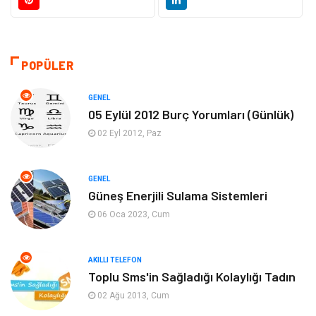
Teknoloji
Kültür ve Sanat
Akıllı Telefon
Yaşam
POPÜLER
Soru-Cevap
Biyografi, Kimdir?
GENEL
05 Eylül 2012 Burç Yorumları (Günlük)
Ekonomi
Sinema
02 Eyl 2012, Paz
Elektrik Elektronik
Giyim
GENEL
Güneş Enerjili Sulama Sistemleri
Tanıtıcı Reklam
Alışveriş
06 Oca 2023, Cum
Hukuk
Gıda
AKILLI TELEFON
Dekorasyon
Tatil
Toplu Sms'in Sağladığı Kolaylığı Tadın
02 Ağu 2013, Cum
Makine
Bilgisayar & Yazılım