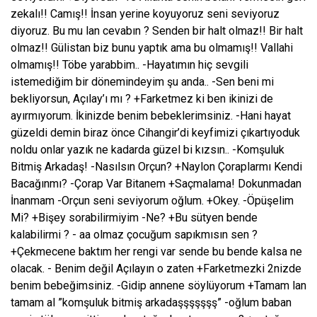
zekalı!! Camış!! İnsan yerine koyuyoruz seni seviyoruz
diyoruz. Bu mu lan cevabın ? Senden bir halt olmaz!! Bir halt
olmaz!! Gülistan biz bunu yaptık ama bu olmamış!! Vallahi
olmamış!! Töbe yarabbim.. -Hayatımın hiç sevgili
istemediğim bir dönemindeyim şu anda.. -Sen beni mi
bekliyorsun, Açılay’ı mı ? +Farketmez ki ben ikinizi de
ayırmıyorum. İkinizde benim bebeklerimsiniz. -Hani hayat
güzeldi demin biraz önce Cihangir’di keyfimizi çıkartıyoduk
noldu onlar yazık ne kadarda güzel bi kızsın.. -Komşuluk
Bitmiş Arkadaş! -Nasılsın Orçun? +Naylon Çoraplarmı Kendi
Bacağınmı? -Çorap Var Bitanem +Saçmalama! Dokunmadan
İnanmam -Orçun seni seviyorum oğlum. +Okey. -Öpüşelim
Mi? +Bişey sorabilirmiyim -Ne? +Bu sütyen bende
kalabilirmi ? - aa olmaz çocuğum sapıkmısın sen ?
+Çekmecene baktım her rengi var sende bu bende kalsa ne
olacak. - Benim değil Açılayın o zaten +Farketmezki 2nizde
benim bebeğimsiniz. -Gidip annene söylüyorum +Tamam lan
tamam al ”komşuluk bitmiş arkadaşşşşşşş” -oğlum baban