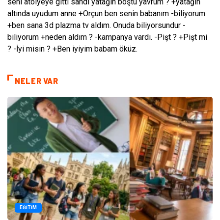
seni atölyeye gitti sandı yatağın boştu yavrum ? +yatağın
altında uyudum anne +Orçun ben senin babanım -biliyorum
+ben sana 3d plazma tv aldım. Onuda biliyorsundur -
biliyorum +neden aldım ? -kampanya vardı. -Pişt ? +Pişt mi
? -İyi misin ? +Ben iyiyim babam öküz.
NELER VAR
EĞITIM