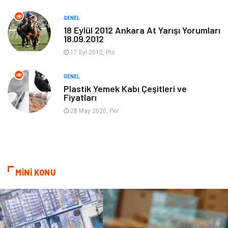
GENEL
Güzellik & Bakım
Magazin Dünyası
18 Eylül 2012 Ankara At Yarışı Yorumları
18.09.2012
Organizasyon
Emlak
17 Eyl 2012, Pts
Hizmet
Otomotiv
GENEL
Plastik Yemek Kabı Çeşitleri ve
Fiyatları
Aksesuar
Bebek Giyim
28 May 2020, Per
MİNİ KONU